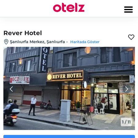
Rever Hotel
Şanlıurfa Merkez, Şanlıurfa
-
Haritada Göster
1
/
11