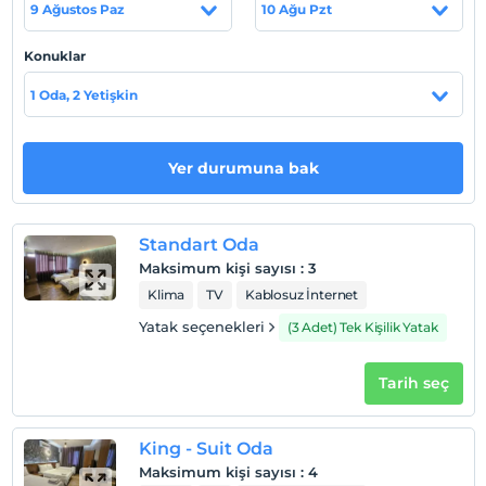
9 Ağustos Paz
10 Ağu Pzt
Konuklar
Otel koşulları
1 Oda, 2 Yetişkin
Check/in
En erken saat 14:00 ve sonrası
Check/out
Yer durumuna bak
En geç saat 11:00 ve öncesi
Evcil Hayvan
5 kg'a kadar evcil hayvan barınabilir.
Standart Oda
Maksimum kişi sayısı
:
3
Sigara
Klima
TV
Kablosuz İnternet
Sigara içilen alanlar var
Yatak seçenekleri
(3 Adet) Tek Kişilik Yatak
Çocuklar
2 yaşına kadar olan bebekler ücretsizdir.
Her bir oda için 1. çocuk 8 yaşına kadar ücretsizdir
Tarih seç
Her bir oda için 2. çocuk 8 yaşına kadar ücretsizdir
King - Suit Oda
Maksimum kişi sayısı
:
4