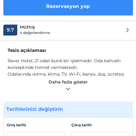
Rezervasyon yap
Müthiş
9.7
4 değerlendirme
Tesis açıklaması
Rever Hotel, 21 odalı butik bir işletmedir. Oda kahvaltı
konseptinde hizmet vermektedir.
Odalarında ısıtma, klima, TV, Wi-Fi, banyo, duş, ücretsiz
banyo malzemeleri, havlu seti, elektrikli su ısıtıcısı ve
Daha fazla göster
minibar gibi olanaklar mevcuttur.
Tesis lokasyon bilgileri
Şanlıurfa Merkez'de konumlanmaktadır.
Tarihlerinizi değiştirin
Giriş tarihi
Çıkış tarihi
Haritada Göster