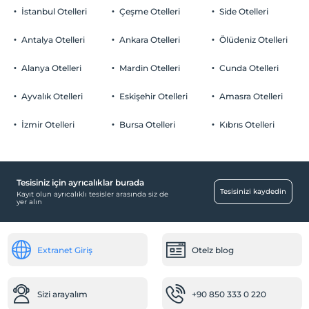
İstanbul Otelleri
Çeşme Otelleri
Side Otelleri
Evcil Hayvan
5 kg'a kadar evcil hayvan barınabilir.
Antalya Otelleri
Ankara Otelleri
Ölüdeniz Otelleri
Sigara
Sigara içilen alanlar var
Alanya Otelleri
Mardin Otelleri
Cunda Otelleri
Otopark
Çocuklar
2 yaşına kadar olan bebekler ücretsizdir.
Ücretli Halka Açık Otopark
Ayvalık Otelleri
Eskişehir Otelleri
Amasra Otelleri
Her bir oda için 1. çocuk 8 yaşına kadar ücretsizdir
Otopark (Tesis disinda)
Her bir oda için 2. çocuk 8 yaşına kadar ücretsizdir
İzmir Otelleri
Bursa Otelleri
Kıbrıs Otelleri
Tesisiniz için ayrıcalıklar burada
Yiyecek & İçecek
Tesisinizi kaydedin
Kayıt olun ayrıcalıklı tesisler arasında siz de
yer alın
Kahvaltı Salonu
Ortak Alanlar
Extranet Giriş
Otelz blog
Lobi
Çalışma Alanları
Sizi arayalım
+90 850 333 0 220
Fotokopi