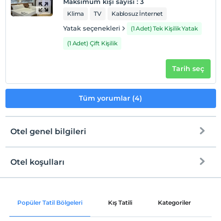
Maksimum kişi sayısı
:
3
Klima
TV
Kablosuz İnternet
Yatak seçenekleri
(1 Adet) Tek Kişilik Yatak
(1 Adet) Çift Kişilik
Tarih seç
Tüm yorumlar (4)
Otel genel bilgileri
Otel koşulları
Internet
Check/in
Ücretsiz Wi-fi
En erken saat 14:00 ve sonrası
Popüler Tatil Bölgeleri
Kış Tatili
Kategoriler
P
Ortak alanlar ve tüm odalar
Check/out
En geç saat 11:00 ve öncesi