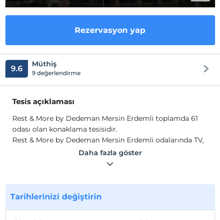
Rezervasyon yap
Müthiş
9.6
9 değerlendirme
Tesis açıklaması
Rest & More by Dedeman Mersin Erdemli toplamda 61
odası olan konaklama tesisidir.
Rest & More by Dedeman Mersin Erdemli odalarında TV,
Wi-Fi, klima, bazı odalarda oturma grubu, havlu, saç
Daha fazla göster
kurutma makinesi ve buklet malzemeleri mevcuttur.
Tesis lokasyon bilgileri
Tesis, Erdemli bölgesinde bulunmaktadır.
Tarihlerinizi değiştirin
Sahil