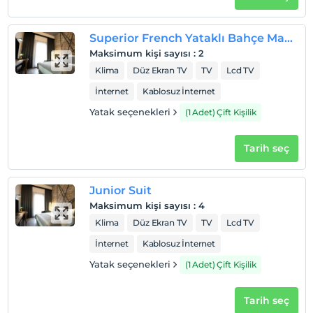
Superior French Yataklı Bahçe Manzaralı Oda
Maksimum kişi sayısı
:
2
Klima
Düz Ekran TV
TV
Lcd TV
İnternet
Kablosuz İnternet
Yatak seçenekleri
(1 Adet) Çift Kişilik
Tarih seç
Junior Suit
Maksimum kişi sayısı
:
4
Klima
Düz Ekran TV
TV
Lcd TV
İnternet
Kablosuz İnternet
Yatak seçenekleri
(1 Adet) Çift Kişilik
Tarih seç