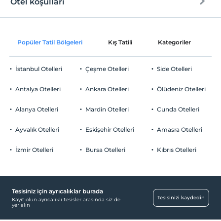
Otel koşulları
Internet
Kum plaj
Check/in
Ücretsiz Wi-fi
En erken saat 14:00 ve sonrası
Plajda Ayrılmış Şezlong Alanı
Popüler Tatil Bölgeleri
Kış Tatili
Kategoriler
P
Ortak alanlar ve tüm odalar
Check/out
En geç saat 12:00 ve öncesi
İstanbul Otelleri
Çeşme Otelleri
Side Otelleri
Evcil Hayvan
Evcil hayvan barınabilir
Antalya Otelleri
Ankara Otelleri
Ölüdeniz Otelleri
Sigara
Odalarda sigara içilmez
Alanya Otelleri
Mardin Otelleri
Cunda Otelleri
Otopark
Çocuklar
2 yaşına kadar olan bebekler ücretsizdir.
Ücretsiz Özel Otopark
Ayvalık Otelleri
Eskişehir Otelleri
Amasra Otelleri
Her bir oda için 3 yaşına kadar 1 çocuk ücretsizdir
Otopark (Tesis disinda)
İzmir Otelleri
Bursa Otelleri
Kıbrıs Otelleri
Tesisiniz için ayrıcalıklar burada
Ortak Alanlar
Tesisinizi kaydedin
Kayıt olun ayrıcalıklı tesisler arasında siz de
yer alın
Asansör