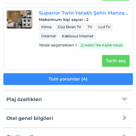
Superior Twin Yataklı Şehir Manzaralı Oda
Maksimum kişi sayısı
:
2
Klima
Düz Ekran TV
TV
Lcd TV
İnternet
Kablosuz İnternet
Yatak seçenekleri
(2 Adet) Tek Kişilik Yatak
Tarih seç
Tüm yorumlar (4)
Plaj özellikleri
Otel genel bilgileri
Plaja
700 metre mesafededir
Tesise özel plaj