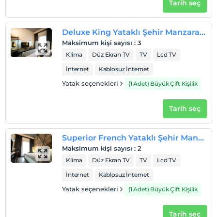
Tarih seç
2 yaşına kadar olan bebekler ücretsizdir.
Her bir oda için 3 yaşına kadar 1 çocuk ücretsizdir
Deluxe King Yataklı Şehir Manzaralı Oda
Maksimum kişi sayısı
:
3
Klima
Düz Ekran TV
TV
Lcd TV
İnternet
Kablosuz İnternet
Yatak seçenekleri
(1 Adet) Büyük Çift Kişilik
Tarih seç
Superior French Yataklı Şehir Manzaralı Oda
Maksimum kişi sayısı
:
2
Klima
Düz Ekran TV
TV
Lcd TV
İnternet
Kablosuz İnternet
Yatak seçenekleri
(1 Adet) Büyük Çift Kişilik
Tarih seç