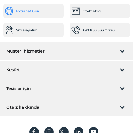
Bebek
Extranet Giriş
Otelz blog
Restoranda bebek sandalyesi
Sağlık
Sizi arayalım
+90 850 333 0 220
Hastaneye kolay ulaşım (15 dakika)
Öne Çıkan Özellikler
Müşteri hizmetleri
Evcil hayvan dostu
Diğer
Rezervasyon yönet
Keşfet
Isıtma
Klima
Sizi arayalım
Hediye Kart
Tesisler için
Ulaşım
Elektrik Şarj İstasyonu
İştirak olun
ZPara Nedir?
Hemen tesisinizi ekleyin
Havaalanı servisi (ücretli)
Otelz hakkında
İletişim
Transfer servisi (ücretli)
Üye girişi
Villa/Daire ekleyin
Hakkımızda
Temizlik Hizmetleri
Sıkça sorulan sorular
Hesap oluştur