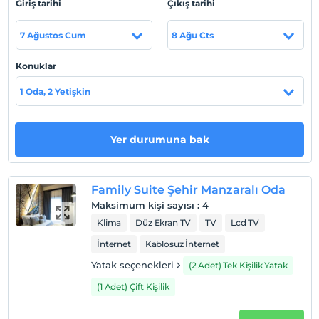
Giriş tarihi
Çıkış tarihi
Otele 700 metre uzaklıkta ücretsiz özel plaj hizmeti
mevcuttur.
7 Ağustos Cum
8 Ağu Cts
Konuklar
Haritada Göster
1 Oda, 2 Yetişkin
Otel koşulları
Yer durumuna bak
Check/in
En erken saat 14:00 ve sonrası
Family Suite Şehir Manzaralı Oda
Check/out
Maksimum kişi sayısı
:
4
En geç saat 12:00 ve öncesi
Klima
Düz Ekran TV
TV
Lcd TV
Evcil Hayvan
İnternet
Kablosuz İnternet
Evcil hayvan barınabilir
Yatak seçenekleri
(2 Adet) Tek Kişilik Yatak
Sigara
(1 Adet) Çift Kişilik
Odalarda sigara içilmez
Çocuklar