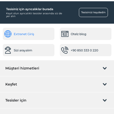
Tesisiniz için ayrıcalıklar burada
Eğlence Hizmetleri
Tesisinizi kaydedin
Kayıt olun ayrıcalıklı tesisler arasında siz de
yer alın
Sinema
Odalar
Extranet Giriş
Otelz blog
Aile odaları
Resepsiyon Hizmetleri
Sizi arayalım
+90 850 333 0 220
24 saat açık resepsiyon
Sağlık
Müşteri hizmetleri
Hastaneye kolay ulaşım (15 dakika)
Ulaşım
Rezervasyon yönet
Keşfet
Havaalanı servisi (ücretli)
Transfer servisi (ücretli)
Sizi arayalım
Hediye Kart
Tesisler için
Çocuk
Mini club
İştirak olun
ZPara Nedir?