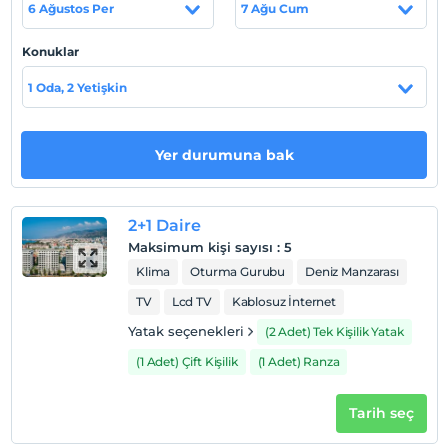
6 Ağustos Per
7 Ağu Cum
Sahil
Konuklar
Sahile 500 m. uzaklıktadır.
1 Oda, 2 Yetişkin
Haritada Göster
Yer durumuna bak
Otel koşulları
2+1 Daire
Check/in
Maksimum kişi sayısı
:
5
En erken saat 15:00 ve sonrası
Klima
Oturma Gurubu
Deniz Manzarası
Check/out
TV
Lcd TV
Kablosuz İnternet
En geç saat 11:00 ve öncesi
Yatak seçenekleri
(2 Adet) Tek Kişilik Yatak
Evcil Hayvan
(1 Adet) Çift Kişilik
(1 Adet) Ranza
Evcil hayvan kabul edilmemektedir.
Sigara
Tarih seç
Odalarda sigara içilmez