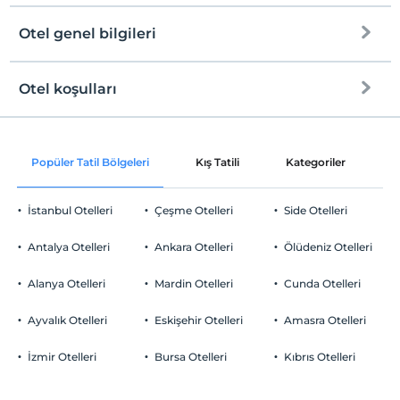
Çocuklar
2 yaşına kadar olan bebekler ücretsizdir.
Otel genel bilgileri
Tesisin ücretsiz çocuk politkası yoktur
Otel koşulları
Internet
Check/in
Ücretsiz Wi-fi
En erken saat 15:00 ve sonrası
Popüler Tatil Bölgeleri
Kış Tatili
Kategoriler
P
Ortak alanlar ve tüm odalar
Check/out
En geç saat 11:00 ve öncesi
İstanbul Otelleri
Çeşme Otelleri
Side Otelleri
Evcil Hayvan
Evcil hayvan kabul edilmemektedir.
Antalya Otelleri
Ankara Otelleri
Ölüdeniz Otelleri
Sigara
Odalarda sigara içilmez
Alanya Otelleri
Mardin Otelleri
Cunda Otelleri
Otopark
Çocuklar
2 yaşına kadar olan bebekler ücretsizdir.
Ücretsiz Halka Açık Otopark
Ayvalık Otelleri
Eskişehir Otelleri
Amasra Otelleri
Tesisin ücretsiz çocuk politkası yoktur
Otopark (Tesis disinda)
İzmir Otelleri
Bursa Otelleri
Kıbrıs Otelleri