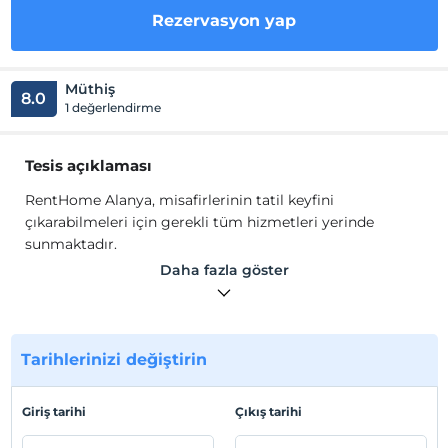
Rezervasyon yap
Müthiş
8.0
1 değerlendirme
Tesis açıklaması
RentHome Alanya, misafirlerinin tatil keyfini
çıkarabilmeleri için gerekli tüm hizmetleri yerinde
sunmaktadır.
RentHome Alanya 7/24 güvenlik hizmeti mevcuttur.
Daha fazla göster
K
apalı yüzme havuzu ile de
misafirlerine konforlu bir
ortam sağlıyor. Odalarda; Wi-Fi, TV, mutfak ve gereçleri,
oturma grubu açık, havlu seti ve saç kurutma makinesi
bulunmaktadır.
Tarihlerinizi değiştirin
Tesis lokasyon bilgileri
Giriş tarihi
Çıkış tarihi
Tesis, Antalya Alanya'da konumlanmaktadır. Alanya
Merkez'e 15 dk. sürüş mesafesindedir.