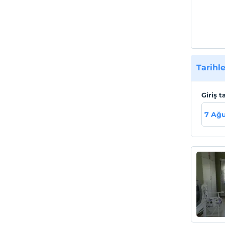
Çardar
Sahil
300 m
Tarihle
Giriş t
7 Ağ