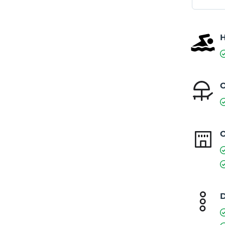
O
O
D