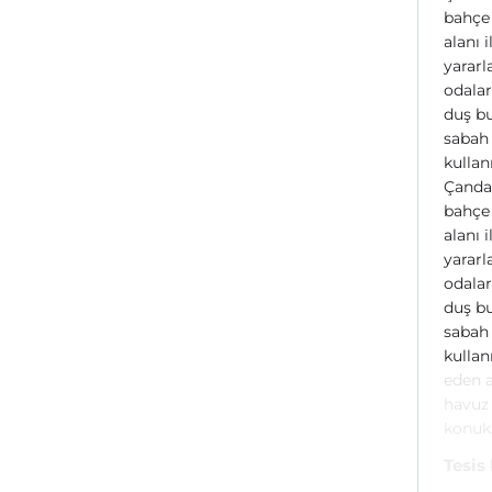
bahçe 
alanı 
yararl
odalar
duş bu
sabah 
kullan
Çandar
bahçe 
alanı 
yararl
odalar
duş bu
sabah 
kullan
eden a
havuz 
konukl
Tesis