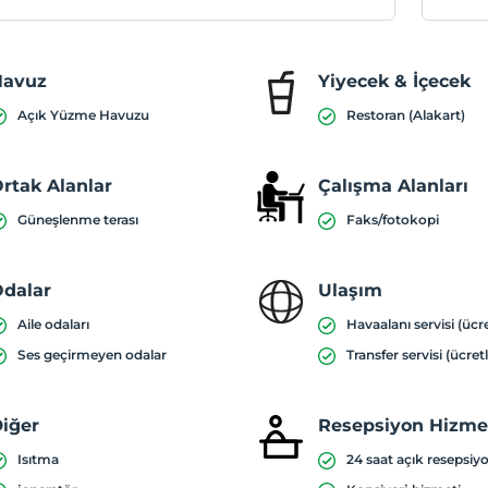
Havuz
Yiyecek & İçecek
Açık Yüzme Havuzu
Restoran (Alakart)
rtak Alanlar
Çalışma Alanları
Güneşlenme terası
Faks/fotokopi
dalar
Ulaşım
Aile odaları
Havaalanı servisi (ücre
Ses geçirmeyen odalar
Transfer servisi (ücretl
iğer
Resepsiyon Hizmet
Isıtma
24 saat açık resepsiy