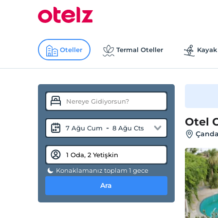
Oteller
Termal Oteller
Kayak 
Otel 
-
7 Ağu Cum
8 Ağu Cts
Çandarl
Konaklamanız toplam 1 gece
Ara