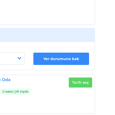
Yer durumuna bak
lı Oda
Tarih seç
(1 Adet) Çift Kişilik