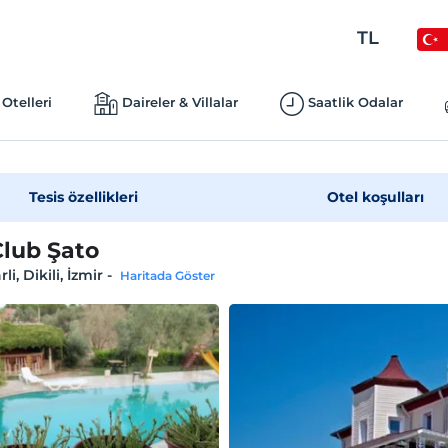
TL
Otelleri
Daireler & Villalar
Saatlik Odalar
Tesis özellikleri
Otel koşulları
Club Şato
i, Dikili, İzmir
-
Haritada Göster