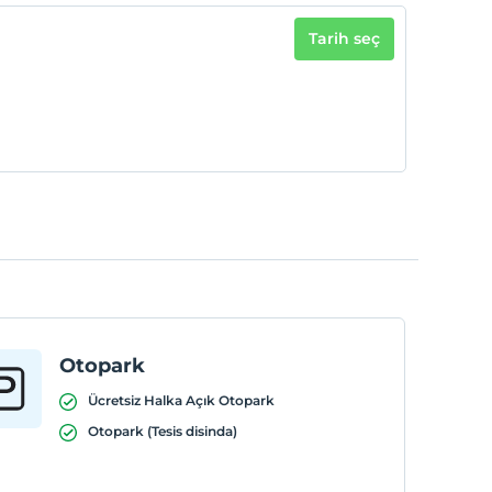
Tarih seç
Otopark
Ücretsiz Halka Açık Otopark
Otopark (Tesis disinda)