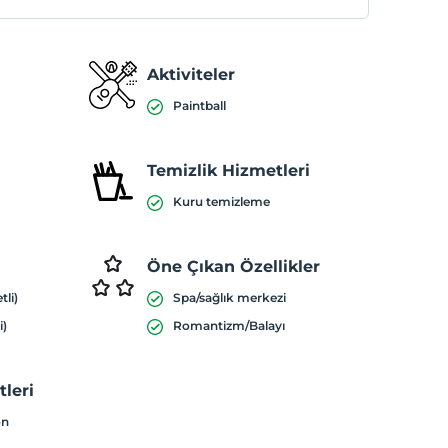
Aktiviteler
Paintball
Temizlik Hizmetleri
Kuru temizleme
Öne Çıkan Özellikler
tli)
Spa/sağlık merkezi
i)
Romantizm/Balayı
leri
on