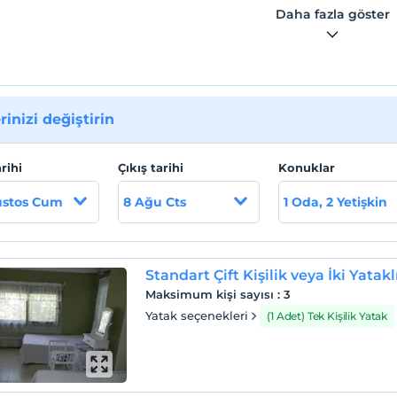
lı merkeze 1 km, Dikili merkeze 18 km mesafededir
Daha fazla göster
etre mesafededir
rinizi değiştirin
arihi
Çıkış tarihi
Konuklar
ustos Cum
8 Ağu Cts
1 Oda, 2 Yetişkin
Standart Çift Kişilik veya İki Yatak
Maksimum kişi sayısı
:
3
Yatak seçenekleri
(1 Adet) Tek Kişilik Yatak