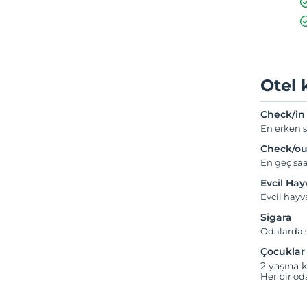
Otel 
Check/in
En erken s
Check/ou
En geç saa
Evcil Ha
Evcil hay
Sigara
Odalarda s
Çocuklar
2 yaşına k
Her bir od