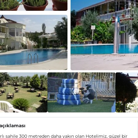
 açıklaması
lı sahile 300 metreden daha yakın olan Hotelimiz, güzel bir