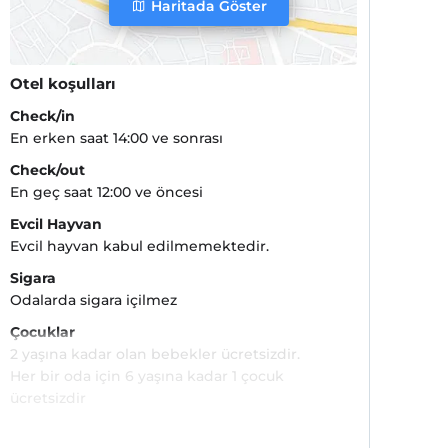
Haritada Göster
Otel koşulları
Check/in
En erken saat 14:00 ve sonrası
Check/out
En geç saat 12:00 ve öncesi
Evcil Hayvan
Evcil hayvan kabul edilmemektedir.
Sigara
Odalarda sigara içilmez
Çocuklar
2 yaşına kadar olan bebekler ücretsizdir.
Her bir oda için 6 yaşına kadar 1 çocuk
ücretsizdir