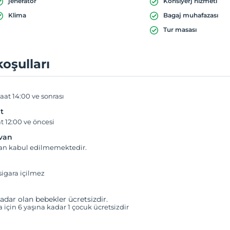
jeneratör
Konsiyerj hizmeti
Klima
Bagaj muhafazası
Tur masası
koşulları
aat 14:00 ve sonrası
t
t 12:00 ve öncesi
yvan
van kabul edilmemektedir.
igara içilmez
adar olan bebekler ücretsizdir.
a için 6 yaşına kadar 1 çocuk ücretsizdir