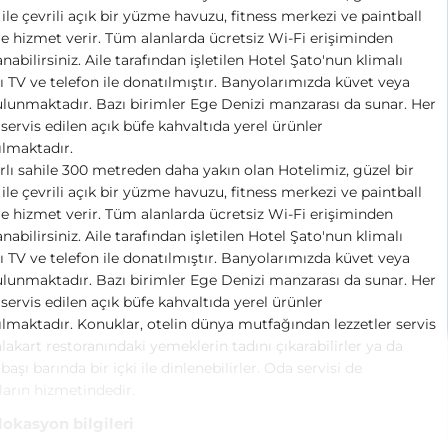
ile çevrili açık bir yüzme havuzu, fitness merkezi ve paintball
ile hizmet verir. Tüm alanlarda ücretsiz Wi-Fi erişiminden
anabilirsiniz. Aile tarafından işletilen Hotel Şato'nun klimalı
ı TV ve telefon ile donatılmıştır. Banyolarımızda küvet veya
lunmaktadır. Bazı birimler Ege Denizi manzarası da sunar. Her
servis edilen açık büfe kahvaltıda yerel ürünler
ılmaktadır.
lı sahile 300 metreden daha yakın olan Hotelimiz, güzel bir
ile çevrili açık bir yüzme havuzu, fitness merkezi ve paintball
ile hizmet verir. Tüm alanlarda ücretsiz Wi-Fi erişiminden
anabilirsiniz. Aile tarafından işletilen Hotel Şato'nun klimalı
ı TV ve telefon ile donatılmıştır. Banyolarımızda küvet veya
lunmaktadır. Bazı birimler Ege Denizi manzarası da sunar. Her
servis edilen açık büfe kahvaltıda yerel ürünler
ılmaktadır. Konuklar, otelin dünya mutfağından lezzetler servis
lakart restoranındaki yemeklerin tadını çıkarabilirler ya da
başı barında bir içki ile dinlenebilirler. Oda servisi de
arın hizmetindedir.
 lokasyon bilgileri