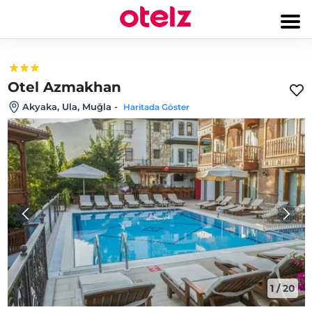
Otel Azmakhan
Akyaka, Ula, Muğla
-
Haritada Göster
1
/
20