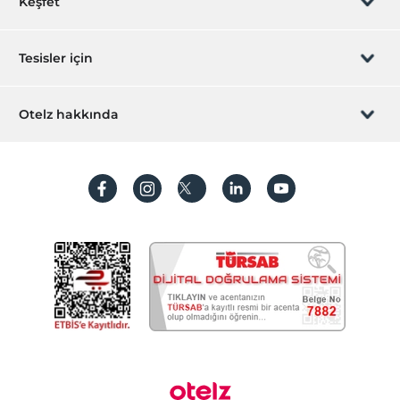
Keşfet
Ortak Alanlar
Lobi
Sizi arayalım
Hediye Kart
Tesisler için
Bahçe
Ulaşım
İştirak olun
ZPara Nedir?
Hemen tesisinizi ekleyin
Otelz hakkında
Havaalanı servisi (ücretli)
İletişim
Transfer servisi (ücretli)
Üye girişi
Villa/Daire ekleyin
Hakkımızda
Diğer
Sıkça sorulan sorular
Hesap oluştur
jeneratör
Sürdürülebilirlik
Klima
Kişisel Verilerin Korunması
Odalar
Koşullar ve şartlar
İşlem rehberi
Aile odaları
Aydınlatma metni
Ses geçirmeyen odalar
Sigara içilmeyen odalar
Gizlilik politikaları
Resepsiyon Hizmetleri
24 saat açık resepsiyon
Yasal bilgiler