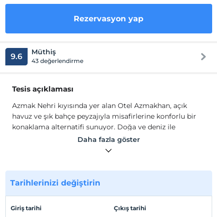
Rezervasyon yap
Müthiş
9.6
43 değerlendirme
Tesis açıklaması
Azmak Nehri kıyısında yer alan Otel Azmakhan, açık
havuz ve şık bahçe peyzajıyla misafirlerine konforlu bir
konaklama alternatifi sunuyor. Doğa ve deniz ile
bütünleşmek isteyen, eşsiz güzellikteki Azmak Nehri
Daha fazla göster
kenarında huzur ile tatilini geçirmek isteyen
misafirlerimizi ağırlamaktan memnuniyet duyacağız.
Geleneksel Türk kültürünü yansıtan Türk hamamı ve
Tarihlerinizi değiştirin
saunası, tecrübeli terapistler ile masaj uygulamaları,
formunu ve sağlığını tatil gözetmeksizin koruyanlar için
profesyonel eğitmenler gözetiminde yapılmaktadır.
Giriş tarihi
Çıkış tarihi