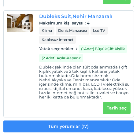
Tesis lokasyon bilgileri
Tesis Akyaka Plajı'na 1,5 km, Akyaka Şehir Merkezi'ne 1
Dubleks Suit,Nehir Manzaralı
km, Dalaman Havaalanı'na ise 70 km uzaklıktadır.
Maksimum kişi sayısı
:
4
Klima
Deniz Manzarası
Lcd TV
Kablosuz İnternet
Haritada Göster
Yatak seçenekleri
(1 Adet) Büyük Çift Kişilik
(2 Adet) Açılır-Kapanır
Dublex şeklinde olan süit odalarımızda 1 çift
Otel koşulları
kişilik yatak ve 2 tek kişilik katlanır yatak
bulunmaktadır.Odalarımız Azmak
Check/in
Nehri,Akyaka ve Deniz manzaralıdır.Oda
En erken saat 14:00 ve sonrası
içerisinde klima, minibar, LCD TV,elektrikli su
ısıtıcısı,dijital emanet kasa, kablosuz yüksek
hızda internet bağlantısı ile tuvalet ve banyo
Check/out
her iki katta da bulunmaktadır.
En geç saat 12:00 ve öncesi
Tarih seç
Evcil Hayvan
Evcil hayvan kabul edilmemektedir.
Tüm yorumlar (17)
Sigara
Odalarda sigara içilmez