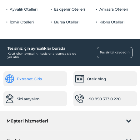
Ayvalık Otelleri
Eskişehir Otelleri
Amasra Otelleri
Özel Notları Görmek İçin Tıklayınız.
İzmir Otelleri
Bursa Otelleri
Kıbrıs Otelleri
Yiyecek & İçecek
Havuz Bar
Tesisiniz için ayrıcalıklar burada
Çocuk
Tesisinizi kaydedin
Kayıt olun ayrıcalıklı tesisler arasında siz de
yer alın
Çocuk Havuzu
Bebek
Extranet Giriş
Otelz blog
Bebek karyolası
OtelOfis Hizmetleri
Sizi arayalım
+90 850 333 0 220
Ortak alanda servis
Havuz
Müşteri hizmetleri
Açık Yüzme Havuzu
Çocuk Havuzu
Rezervasyon yönet