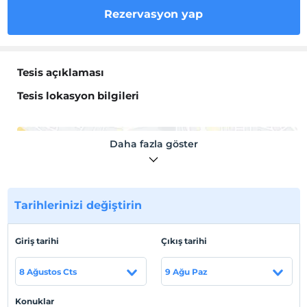
Rezervasyon yap
Tesis açıklaması
Tesis lokasyon bilgileri
Daha fazla göster
Haritada Göster
Tarihlerinizi değiştirin
Otel koşulları
Giriş tarihi
Çıkış tarihi
Check/in
En erken saat 00:00 ve sonrası
8 Ağustos Cts
9 Ağu Paz
Check/out
En geç saat 00:00 ve öncesi
Konuklar