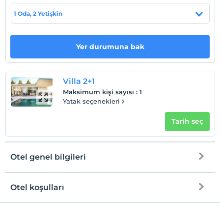
Evcil Hayvan
1 Oda, 2 Yetişkin
Evcil hayvan kabul edilmemektedir.
Sigara
Odalarda sigara içilmez
Yer durumuna bak
Çocuklar
2 yaşına kadar olan bebekler ücretsizdir.
Villa 2+1
Tesisin ücretsiz çocuk politkası yoktur
Maksimum kişi sayısı
:
1
Yatak seçenekleri
Tarih seç
Otel genel bilgileri
Otel koşulları
Check/in
En erken saat 00:00 ve sonrası