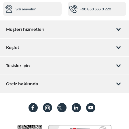
Sizi arayalım
+90 850 333 0 220
Müşteri hizmetleri
Rezervasyon yönet
Keşfet
Sizi arayalım
Hediye Kart
Tesisler için
İştirak olun
ZPara Nedir?
Hemen tesisinizi ekleyin
Otelz hakkında
İletişim
Üye girişi
Villa/Daire ekleyin
Hakkımızda
Sıkça sorulan sorular
Hesap oluştur
Sürdürülebilirlik
Kişisel Verilerin Korunması