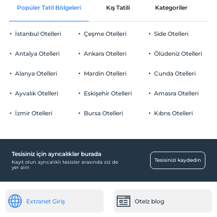
Popüler Tatil Bölgeleri
Kış Tatili
Kategoriler
P
Check/out
En geç saat 00:00 ve öncesi
İstanbul Otelleri
Çeşme Otelleri
Side Otelleri
Evcil Hayvan
Evcil hayvan kabul edilmemektedir.
Antalya Otelleri
Ankara Otelleri
Ölüdeniz Otelleri
Sigara
Odalarda sigara içilmez
Alanya Otelleri
Mardin Otelleri
Cunda Otelleri
Çocuklar
2 yaşına kadar olan bebekler ücretsizdir.
Ayvalık Otelleri
Eskişehir Otelleri
Amasra Otelleri
Tesisin ücretsiz çocuk politkası yoktur
İzmir Otelleri
Bursa Otelleri
Kıbrıs Otelleri
Tesisiniz için ayrıcalıklar burada
Tesisinizi kaydedin
Kayıt olun ayrıcalıklı tesisler arasında siz de
yer alın
Extranet Giriş
Otelz blog