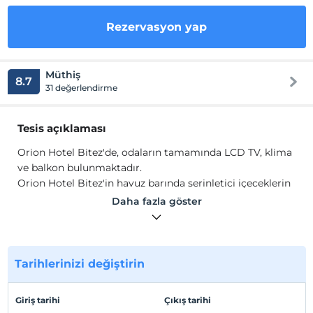
Rezervasyon yap
Müthiş
8.7
31 değerlendirme
Tesis açıklaması
Orion Hotel Bitez'de, odaların tamamında LCD TV, klima
ve balkon bulunmaktadır.
Orion Hotel Bitez'in havuz barında serinletici içeceklerin
tadını çıkarmak için idealdir. Otele birkaç dakikalık
Daha fazla göster
yürüme mesafesinde yerel mağazalar ve kafeler yer
almaktadır. Konuklar, şehirde mandalina ağaçlarının
etrafında yürüyüş yapabilirler.
Tarihlerinizi değiştirin
Tesis lokasyon bilgileri
Tesis Bitez, Bodrum`un batısında, eşsiz güzelliğe sahip,
Giriş tarihi
Çıkış tarihi
güvenilir, sessiz ve sakin bir ortama sahiptir. Bitez