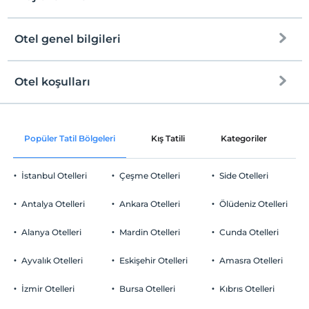
Otel genel bilgileri
Plaja
Halka açık plaj
Otel koşulları
Internet
Kum plaj
Check/in
Ücretsiz Wi-fi
En erken saat 14:00 ve sonrası
Kıyıda sığ deniz
Popüler Tatil Bölgeleri
Kış Tatili
Kategoriler
P
Ortak alanlar ve tüm odalar
Check/out
En geç saat 11:00 ve öncesi
İstanbul Otelleri
Çeşme Otelleri
Side Otelleri
Evcil Hayvan
Evcil hayvan kabul edilmemektedir.
Antalya Otelleri
Ankara Otelleri
Ölüdeniz Otelleri
Sigara
Odalarda sigara içilmez
Alanya Otelleri
Mardin Otelleri
Cunda Otelleri
Otopark
Yaş kısıtlaması
Tesisimizde sadece 18 ile 85 yaşları arasındaki misafirler kabul
Ücretsiz Özel Otopark
Ayvalık Otelleri
Eskişehir Otelleri
Amasra Otelleri
edilir
Otopark (Tesis bünyesinde)
İzmir Otelleri
Bursa Otelleri
Kıbrıs Otelleri
Çocuklar
2 yaşına kadar olan bebekler ücretsizdir.