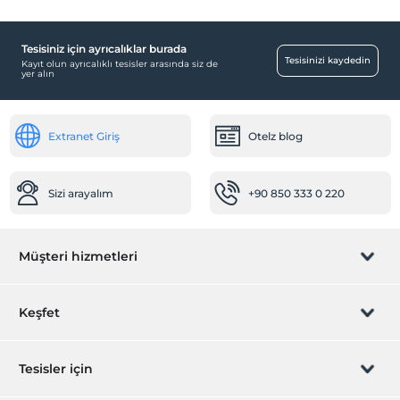
Her bir oda için 5 yaşına kadar 1 çocuk ücretsizdir
Tesisiniz için ayrıcalıklar burada
Havuz
Tesisinizi kaydedin
Kayıt olun ayrıcalıklı tesisler arasında siz de
yer alın
Açık Yüzme Havuzu
Odalar
Extranet Giriş
Otelz blog
Sigara içilmeyen odalar
Bebek
Sizi arayalım
+90 850 333 0 220
Bebek karyolası
Diğer
Müşteri hizmetleri
Klima
Yiyecek & İçecek
Rezervasyon yönet
Keşfet
Cafe Bar
Havuz Bar
Sizi arayalım
Hediye Kart
Tesisler için
Ulaşım
Havaalanı servisi (ücretli)
İştirak olun