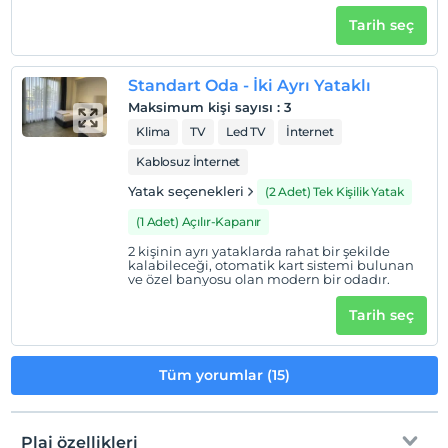
Evcil hayvan kabul edilmemektedir.
Tarih seç
Sigara
Odalarda sigara içilmez
Standart Oda - İki Ayrı Yataklı
Giriş saatleri
Maksimum kişi sayısı
:
3
Çocuklar
Klima
TV
Led TV
İnternet
2 yaşına kadar olan bebekler ücretsizdir.
Kablosuz İnternet
Her bir oda için 5 yaşına kadar 1 çocuk ücretsizdir
Yatak seçenekleri
(2 Adet) Tek Kişilik Yatak
(1 Adet) Açılır-Kapanır
2 kişinin ayrı yataklarda rahat bir şekilde
kalabileceği, otomatik kart sistemi bulunan
ve özel banyosu olan modern bir odadır.
Tarih seç
Tüm yorumlar (15)
Plaj özellikleri