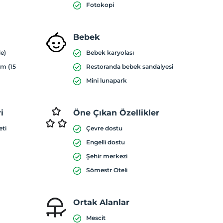
Fotokopi
Bebek
de)
Bebek karyolası
ım (15
Restoranda bebek sandalyesi
Mini lunapark
i
Öne Çıkan Özellikler
eti
Çevre dostu
Engelli dostu
Şehir merkezi
Sömestr Oteli
Ortak Alanlar
Mescit