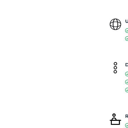
U
D
R