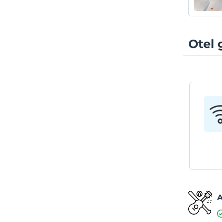
Otel 
A