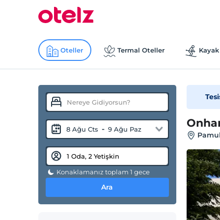
Oteller
Termal Oteller
Kayak 
Tesi
Onhan
-
8 Ağu Cts
9 Ağu Paz
Pamuk
Konaklamanız toplam 1 gece
Ara