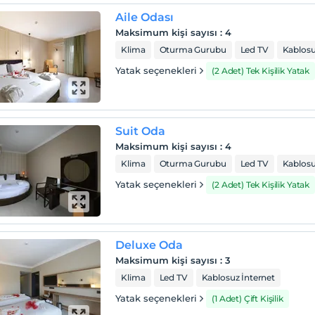
Aile Odası
Maksimum kişi sayısı
:
4
Klima
Oturma Gurubu
Led TV
Kablosu
Yatak seçenekleri
(2 Adet) Tek Kişilik Yatak
Suit Oda
Maksimum kişi sayısı
:
4
Klima
Oturma Gurubu
Led TV
Kablosu
Yatak seçenekleri
(2 Adet) Tek Kişilik Yatak
Deluxe Oda
Maksimum kişi sayısı
:
3
Klima
Led TV
Kablosuz İnternet
Yatak seçenekleri
(1 Adet) Çift Kişilik