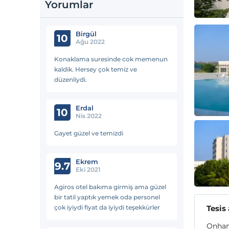
Yorumlar
Birgül
10
Ağu 2022
Konaklama suresinde cok memenun
kaldik. Hersey çok temiz ve
düzenliydi.
Erdal
10
Nis 2022
Gayet güzel ve temizdi
Ekrem
9.7
Eki 2021
Agiros otel bakıma girmiş ama güzel
bir tatil yaptık yemek oda personel
çok iyiydi fiyat da iyiydi teşekkürler
Tesis
Onhann