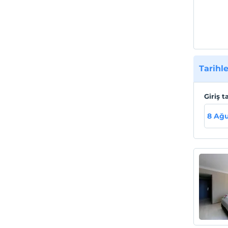
Tarihle
Giriş t
8 Ağu