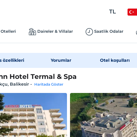
TL
Otelleri
Daireler & Villalar
Saatlik Odalar
s özellikleri
Yorumlar
Otel koşulları
n Hotel Termal & Spa
çu, Balikesir
-
Haritada Göster