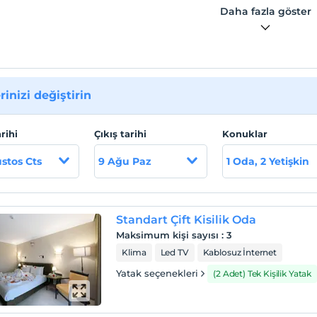
Daha fazla göster
rinizi değiştirin
arihi
Çıkış tarihi
Konuklar
stos Cts
9 Ağu Paz
1 Oda, 2 Yetişkin
Standart Çift Kisilik Oda
Maksimum kişi sayısı
:
3
Klima
Led TV
Kablosuz İnternet
Yatak seçenekleri
(2 Adet) Tek Kişilik Yatak