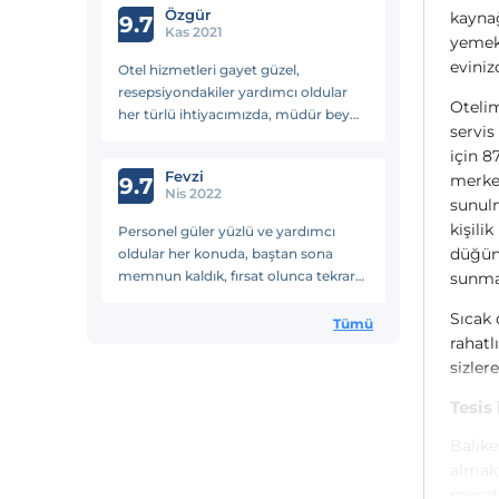
Özgür
kaynağ
9.7
Kas 2021
yemekl
evinizd
Otel hizmetleri gayet güzel,
resepsiyondakiler yardımcı oldular
Otelim
her türlü ihtiyacımızda, müdür bey
servis
herkesin isteği ile ilgilenmeye çalıştı,
için 8
çocuklar için aktiviteler çok güzeldi.
Fevzi
merkez
Havuzlar da iyi. Kısacası biz memnun
9.7
Nis 2022
kaldık.
sunulm
kişili
Personel güler yüzlü ve yardımcı
düğün 
oldular her konuda, baştan sona
memnun kaldık, fırsat olunca tekrar
sunma
gitmeyi düşünüyoruz
Sıcak 
Tümü
rahatl
sizler
Tesis
Balıke
almakt
mesaf