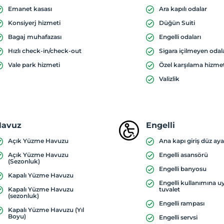
Emanet kasası
Ara kapılı odalar
Konsiyerj hizmeti
Düğün Suiti
Bagaj muhafazası
Engelli odaları
Hızlı check-in/check-out
Sigara içilmeyen odal
Vale park hizmeti
Özel karşılama hizme
Valizlik
Havuz
Engelli
Açık Yüzme Havuzu
Ana kapı giriş düz aya
Açık Yüzme Havuzu
Engelli asansörü
(Sezonluk)
Engelli banyosu
Kapalı Yüzme Havuzu
Engelli kullanımına 
Kapalı Yüzme Havuzu
tuvalet
(sezonluk)
Engelli rampası
Kapalı Yüzme Havuzu (Yıl
Boyu)
Engelli servsi