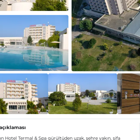
 açıklaması
 Hotel Termal & Spa gürültüden uzak, şehre yakın, şifa