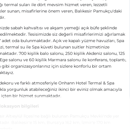
ı termal suları ile dört mevsim hizmet veren, lezzetli
er sunan, misafirlerine önem veren, Balıkesir Pamukçu'daki
ir.
izde sabah kahvaltısı ve akşam yemeği açık büfe şeklinde
 edilmektedir. Tesisimizde siz değerli misafirlerimizi ağırlamak
7 adet oda bulunmaktadır. Açık ve kapalı yüzme havuzları, Spa
i, termal su ile Spa küveti bulunan suitler hizmetinize
aktadır. 700 kişilik balo salonu, 250 kişilik Akdeniz salonu, 125
k Ege salonu ve 60 kişilik Marmara salonu ile konferans, toplantı,
gibi organizasyonlarınız için sizlere konforlu bir ortam
ktayız.
dekoru ve farklı atmosferiyle Onhann Hotel Termal & Spa
ıkla yorgunluk atabileceğiniz ikinci bir eviniz olmak amacıyla
e içten bir hizmet sunmaktadır.
 lokasyon bilgileri
sir Altıeylül İlçesi'ne bağlı bulunan Pamukçu Mevkii'nde yer
adır. Balıkesir'e 15 km, Bursa'ya 162 km, İzmir'e 170 km
ededir.