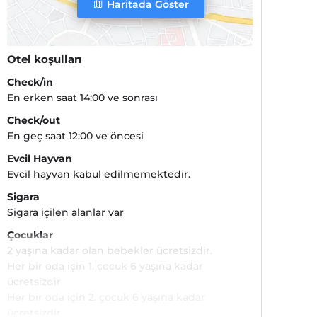
Haritada Göster
Otel koşulları
Check/in
En erken saat 14:00 ve sonrası
Check/out
En geç saat 12:00 ve öncesi
Evcil Hayvan
Evcil hayvan kabul edilmemektedir.
Sigara
Sigara içilen alanlar var
Çocuklar
2 yaşına kadar olan bebekler ücretsizdir.
Her bir oda için 1. çocuk 6 yaşına kadar
ücretsizdir
Her bir oda için 2. çocuk 6 yaşına kadar
ücretsizdir