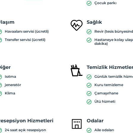
Çocuk parkı
laşım
Sağlık
Havaalanı servisi (ücretli)
Revir (tesis bünyesin
Transfer servisi (ücretli)
Hastaneye kolay ulaş
dakika)
iğer
Temizlik Hizmetler
Isıtma
Günlük temizlik hizm
jeneratör
Kuru temizleme
Klima
Çamaşırhane
Ütü hizmeti
esepsiyon Hizmetleri
Odalar
24 saat açık resepsiyon
Aile odaları