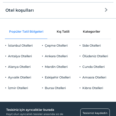
Sigara
Odalarda sigara içilmez
Otel koşulları
Internet
Çocuklar
Check/in
2 yaşına kadar olan bebekler ücretsizdir.
Ücretsiz Wi-fi
En erken saat 15:00 ve sonrası
Her bir oda için 17 yaşına kadar 5 çocuk ücretsizdir
Popüler Tatil Bölgeleri
Kış Tatili
Kategoriler
P
Ortak alanlar ve tüm odalar
Check/out
En geç saat 10:00 ve öncesi
İstanbul Otelleri
Çeşme Otelleri
Side Otelleri
Evcil Hayvan
Evcil hayvan barınabilir
Antalya Otelleri
Ankara Otelleri
Ölüdeniz Otelleri
Sigara
Odalarda sigara içilmez
Alanya Otelleri
Mardin Otelleri
Cunda Otelleri
Otopark
Çocuklar
2 yaşına kadar olan bebekler ücretsizdir.
Ücretsiz Halka Açık Otopark
Ayvalık Otelleri
Eskişehir Otelleri
Amasra Otelleri
Her bir oda için 17 yaşına kadar 5 çocuk ücretsizdir
Otopark (Tesis bünyesinde)
İzmir Otelleri
Bursa Otelleri
Kıbrıs Otelleri
Tesisiniz için ayrıcalıklar burada
Havuz
Tesisinizi kaydedin
Kayıt olun ayrıcalıklı tesisler arasında siz de