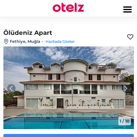
Ölüdeniz Apart
Fethiye, Muğla
-
Haritada Göster
1
/
10