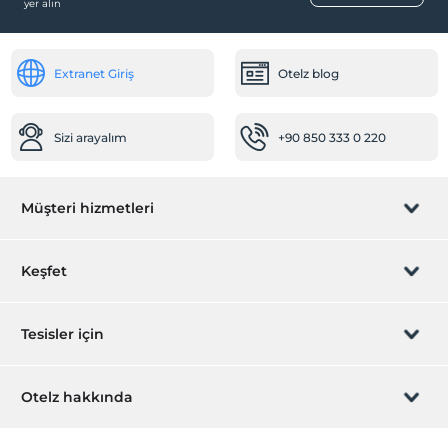
yer alın
Çocuk Havuzu
Ortak Alanlar
Extranet Giriş
Otelz blog
Bahçe
Odalar
Sizi arayalım
+90 850 333 0 220
Aile odaları
Çocuk
Müşteri hizmetleri
Çocuk Havuzu
Sağlık
Rezervasyon yönet
Keşfet
Hastaneye kolay ulaşım (15 dakika)
Bebek
Sizi arayalım
Hediye Kart
Tesisler için
Bebek karyolası
Mama için su ısıtıcı
İştirak olun
ZPara Nedir?
Hemen tesisinizi ekleyin
Otelz hakkında
Ulaşım
İletişim
Üye girişi
Bisiklet kiralama
Villa/Daire ekleyin