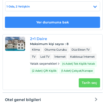
Market, restoran gibi mekanlar yürüme mesafesindedir.
Barlar Caddesi 2 alt sokaktadır. Minibüs ve otobüslerin
1 Oda, 2 Yetişkin
hattına mesafemiz 1 dakikadır.
Sahil
Yer durumuna bak
Ölüdeniz Sahili’ne 5 dakikada inebilirsiniz.
2+1 Daire
Haritada Göster
Maksimum kişi sayısı
:
8
Klima
Oturma Gurubu
Düz Ekran TV
TV
Lcd TV
İnternet
Kablosuz İnternet
Otel koşulları
Yatak seçenekleri
(4 Adet) Tek Kişilik Yatak
Check/in
(2 Adet) Çift Kişilik
(1 Adet) Çekyat/Kanepe
En erken saat 15:00 ve sonrası
Check/out
Tarih seç
En geç saat 10:00 ve öncesi
Evcil Hayvan
Otel genel bilgileri
Evcil hayvan barınabilir