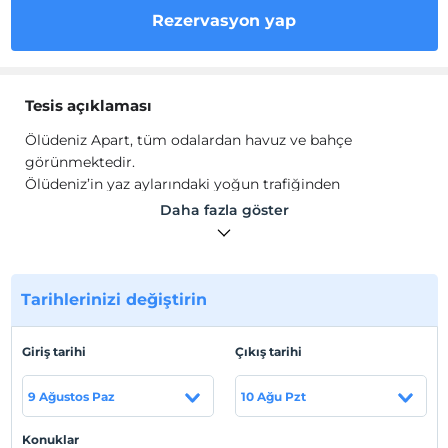
Rezervasyon yap
Tesis açıklaması
Ölüdeniz Apart, tüm odalardan havuz ve bahçe
görünmektedir.
Ölüdeniz’in yaz aylarındaki yoğun trafiğinden
etkilenmezsiniz, adeta izole bir yerdedir. Yatak odalarımız
Daha fazla göster
2 kişinin çok rahat kalabileceği şekilde dizayn edilmiştir.
Dairemizde çift kişilik 2 yatak ve 3 açılabilen çekyat
mevcuttur.
Mutfağımızdaki tezgah yeterli uzunlukta olduğundan
Tarihlerinizi değiştirin
çok rahat yemekler hazırlayabilirsiniz. Bahçe katındaki
verandamızda geceleri havuz ve Babadağ manzarasında
Giriş tarihi
Çıkış tarihi
içeceklerinizi yudumlayabilirsiniz. Bahçemizde size ait
limon ağaçları mevcuttur. Çekinmeden koparabilirsiniz.
9 Ağustos Paz
10 Ağu Pzt
Tesis lokasyon bilgileri
Konuklar