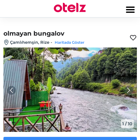
olmayan bungalov
Çamlıhemşin, Rize
-
Haritada Göster
1
/
10