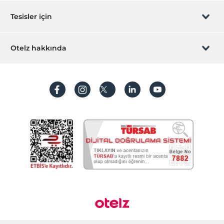
Sizi arayalım
Hediye Kart
Tesisler için
İştirak olun
ZPara Nedir?
Hemen tesisinizi ekleyin
Otelz hakkında
İletişim
Üye girişi
Villa/Daire ekleyin
Hakkımızda
Sıkça sorulan sorular
Hesap oluştur
Sürdürülebilirlik
Kişisel Verilerin Korunması
Koşullar ve şartlar
İşlem rehberi
Aydınlatma metni
Gizlilik politikaları
Yasal bilgiler