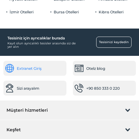
İzmir Otelleri
Bursa Otelleri
Kıbrıs Otelleri
Aktiviteler
Tavla
Ücretsiz
Tesisiniz için ayrıcalıklar burada
Tesisinizi kaydedin
Kayıt olun ayrıcalıklı tesisler arasında siz de
Okey takımı
Ücretsiz
yer alın
Extranet Giriş
Otelz blog
Sizi arayalım
+90 850 333 0 220
Müşteri hizmetleri
Rezervasyon yönet
Keşfet