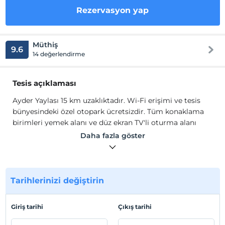
Rezervasyon yap
Müthiş
9.6
14 değerlendirme
Tesis açıklaması
Ayder Yaylası 15 km uzaklıktadır. Wi-Fi erişimi ve tesis
bünyesindeki özel otopark ücretsizdir. Tüm konaklama
birimleri yemek alanı ve düz ekran TV'li oturma alanı
vardır. Hepsinin ortak banyosu terlik ve ücretsiz banyo
Daha fazla göster
malzemeleriyle donatılmıştır. Nevresimler temin
edilmektedir. Tabiat Bungalows Otel, Hopa'ya 47 km
mesafededir.
Ayder Yaylası 15 km uzaklıktadır. Wi-Fi erişimi ve tesis
Tarihlerinizi değiştirin
bünyesindeki özel otopark ücretsizdir. Tüm konaklama
birimleri yemek alanı ve düz ekran TV'li oturma alanı
Giriş tarihi
Çıkış tarihi
vardır. Hepsinin ortak banyosu terlik ve ücretsiz banyo
malzemeleriyle donatılmıştır. Nevresimler temin