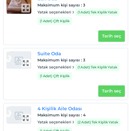
Haritada Göster
Maksimum kişi sayısı
:
3
Yatak seçenekleri
(1 Adet) Tek Kişilik Yatak
(1 Adet) Çift Kişilik
Otel koşulları
Tarih seç
Check/in
En erken saat 14:00 ve sonrası
Check/out
Suite Oda
En geç saat 12:00 ve öncesi
Maksimum kişi sayısı
:
3
Yatak seçenekleri
(1 Adet) Tek Kişilik Yatak
Evcil Hayvan
Evcil hayvan barınabilir
(1 Adet) Çift Kişilik
Sigara
Odalarda sigara içilmez
Tarih seç
Çocuklar
2 yaşına kadar olan bebekler ücretsizdir.
4 Kişilik Aile Odası
Her bir oda için 5 yaşına kadar 1 çocuk ücretsizdir
Maksimum kişi sayısı
:
4
Yatak seçenekleri
(2 Adet) Tek Kişilik Yatak
(1 Adet) Çift Kişilik