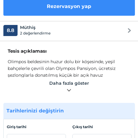
Rezervasyon yap
Müthiş
8.8
2 değerlendirme
Tesis açıklaması
Olimpos beldesinin huzur dolu bir köşesinde, yeşil
bahçelerle çevrili olan Olympos Pansiyon, ücretsiz
şezlonglarla donatılmış küçük bir açık havuz
içermektedir. Gün boyu 1,5 km mesafedeki Olimpos
Daha fazla göster
Plajı'na ulaşım servisi sağlanmaktadır. Pansiyon
Olympos'un klimalı odaları, konforlu bir konaklama için
özel banyo ve balkon içermektedir. Tesis bünyesinde
restoranda leziz ev yapımı yemekler sunulmaktadır. Her
Tarihlerinizi değiştirin
gün kahvaltı ve akşam yemekleri açık büfe tarzında
servis edilmektedir.
Giriş tarihi
Çıkış tarihi
Olimpos beldesinin huzur dolu bir köşesinde, yeşil
bahçelerle çevrili olan Olympos Pansiyon, ücretsiz