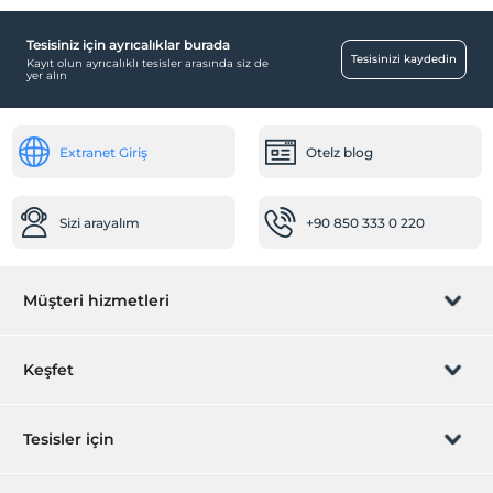
Açık Yüzme Havuzu
Tesisiniz için ayrıcalıklar burada
Odalar
Tesisinizi kaydedin
Kayıt olun ayrıcalıklı tesisler arasında siz de
yer alın
Aile odaları
Çalışma Alanları
Extranet Giriş
Otelz blog
Faks/fotokopi
Resepsiyon Hizmetleri
Sizi arayalım
+90 850 333 0 220
24 saat açık resepsiyon
Bagaj muhafazası
Temizlik Hizmetleri
Müşteri hizmetleri
Çamaşırhane
Rezervasyon yönet
Ütü hizmeti
Keşfet
Ulaşım
Sizi arayalım
Hediye Kart
Tesisler için
Havaalanı servisi (ücretli)
Transfer servisi (ücretli)
İştirak olun
ZPara Nedir?