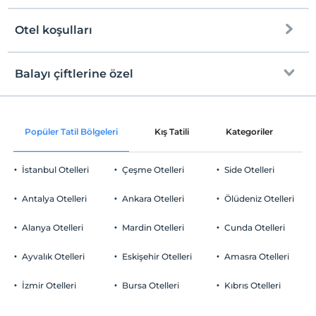
Halka açık plaj
Otel koşulları
Internet
Çakıl plaj
Check/in
Ücretsiz Wi-fi
En erken saat 14:00 ve sonrası
Balayı çiftlerine özel
Mavi Bayrak
Ortak alanlar ve bazı odalar
Check/out
En geç saat 12:00 ve öncesi
Kıyıda sığ deniz
Odaya şarap ikramı
Evcil Hayvan
Popüler Tatil Bölgeleri
Kış Tatili
Kategoriler
P
Şezlong & Şemsiye
Evcil hayvan barınabilir
Oda süslemesi
Sigara
İstanbul Otelleri
Çeşme Otelleri
Side Otelleri
Odalarda sigara içilmez
Odaya meyve sepeti ikramı
Otopark
Çocuklar
Antalya Otelleri
Ankara Otelleri
Ölüdeniz Otelleri
2 yaşına kadar olan bebekler ücretsizdir.
Ücretsiz Özel Otopark
Her bir oda için 5 yaşına kadar 1 çocuk ücretsizdir
Alanya Otelleri
Mardin Otelleri
Cunda Otelleri
Otopark (Tesis bünyesinde)
Ayvalık Otelleri
Eskişehir Otelleri
Amasra Otelleri
Özel Notları Görmek İçin Tıklayınız.
İzmir Otelleri
Bursa Otelleri
Kıbrıs Otelleri
Havuz