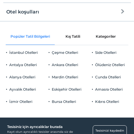
Otel koşulları
Internet
Check/in
Ücretsiz Wi-fi
En erken saat 13:00 ve sonrası
Popüler Tatil Bölgeleri
Kış Tatili
Kategoriler
P
Ortak alanlar ve tüm odalar
Check/out
En geç saat 12:00 ve öncesi
İstanbul Otelleri
Çeşme Otelleri
Side Otelleri
Evcil Hayvan
Evcil hayvan kabul edilmemektedir.
Antalya Otelleri
Ankara Otelleri
Ölüdeniz Otelleri
Sigara
Odalarda sigara içilmez
Alanya Otelleri
Mardin Otelleri
Cunda Otelleri
Otopark
Çocuklar
2 yaşına kadar olan bebekler ücretsizdir.
Ücretsiz Özel Otopark
Ayvalık Otelleri
Eskişehir Otelleri
Amasra Otelleri
Her bir oda için 10 yaşına kadar 2 çocuk ücretsizdir
Otopark (Tesis bünyesinde)
İzmir Otelleri
Bursa Otelleri
Kıbrıs Otelleri
Tesisiniz için ayrıcalıklar burada
Ortak Alanlar
Tesisinizi kaydedin
Kayıt olun ayrıcalıklı tesisler arasında siz de