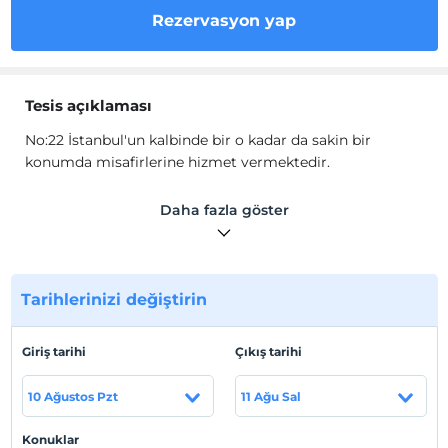
Rezervasyon yap
Tesis açıklaması
No:22 İstanbul'un kalbinde bir o kadar da sakin bir
konumda misafirlerine hizmet vermektedir.
Doğa içerisindeki özel havuzlu villamızda rahatınız için
Daha fazla göster
tüm olanaklar düşünülmüştür.
Tesis lokasyon bilgileri
Tarabya, Sarıyer'de konumlanmaktadır.
Tarihlerinizi değiştirin
Giriş tarihi
Çıkış tarihi
Haritada Göster
10 Ağustos Pzt
11 Ağu Sal
Otel koşulları
Konuklar