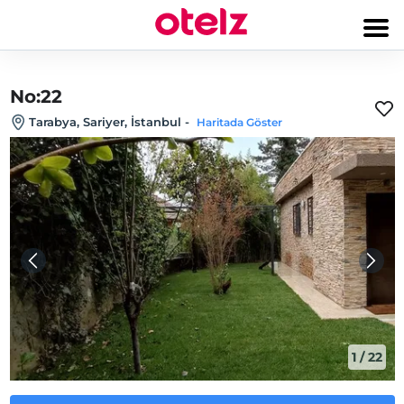
No:22
Tarabya, Sariyer, İstanbul
-
Haritada Göster
1
/
22