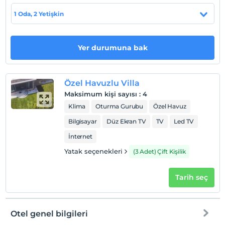
Check/in
1 Oda, 2 Yetişkin
En erken saat 13:00 ve sonrası
Check/out
Yer durumuna bak
En geç saat 12:00 ve öncesi
Evcil Hayvan
Evcil hayvan kabul edilmemektedir.
Özel Havuzlu Villa
Sigara
Maksimum kişi sayısı
:
4
Odalarda sigara içilmez
Klima
Oturma Gurubu
Özel Havuz
Giriş saatleri
Bilgisayar
Düz Ekran TV
TV
Led TV
Çocuklar
İnternet
2 yaşına kadar olan bebekler ücretsizdir.
Yatak seçenekleri
(3 Adet) Çift Kişilik
Her bir oda için 10 yaşına kadar 2 çocuk ücretsizdir
Tarih seç
Otel genel bilgileri