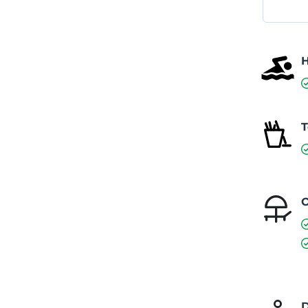
T
O
D