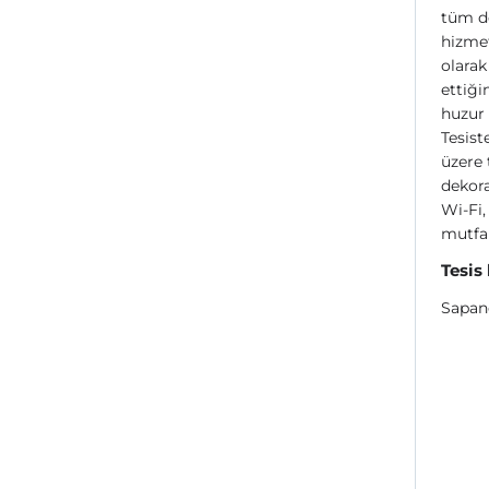
tüm de
hizmet
olarak
ettiği
huzur 
Tesist
üzere 
dekora
Wi-Fi,
mutfak
Tesis
Sapan