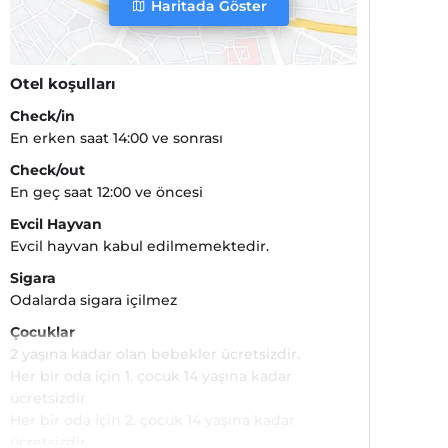
Haritada Göster
Otel koşulları
Check/in
En erken saat 14:00 ve sonrası
Check/out
En geç saat 12:00 ve öncesi
Evcil Hayvan
Evcil hayvan kabul edilmemektedir.
Sigara
Odalarda sigara içilmez
Çocuklar
2 yaşına kadar olan bebekler ücretsizdir.
Her bir oda için 1. çocuk 14 yaşına kadar
ücretsizdir
Her bir oda için 2. çocuk 14 yaşına kadar
ücretsizdir