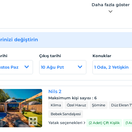
Daha fazla göster
rinizi değiştirin
arihi
Çıkış tarihi
Konuklar
stos Paz
10 Ağu Pzt
1 Oda, 2 Yetişkin
Nils 2
Maksimum kişi sayısı
:
6
Klima
Özel Havuz
Şömine
Düz Ekran 
Bebek Sandalyesi
Yatak seçenekleri
(2 Adet) Çift Kişilik
(1 