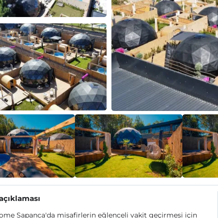
 açıklaması
ome Sapanca'da misafirlerin eğlenceli vakit geçirmesi için