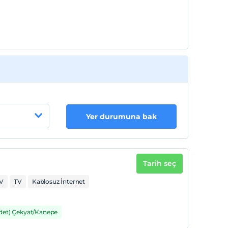
Her bir oda için 3. çocuk 14 yaşına kadar
ücretsizdir
Yer durumuna bak
Tarih seç
TV
TV
Kablosuz İnternet
Adet) Çekyat/Kanepe