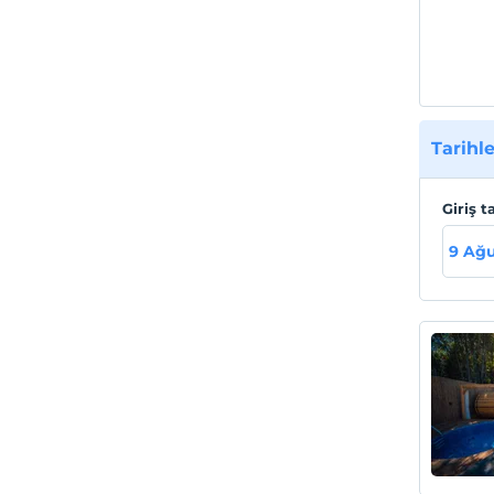
Tarihle
Giriş t
9 Ağu