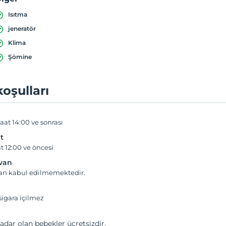
Isıtma
jeneratör
Klima
Şömine
koşulları
aat 14:00 ve sonrası
t
t 12:00 ve öncesi
yvan
van kabul edilmemektedir.
igara içilmez
adar olan bebekler ücretsizdir.