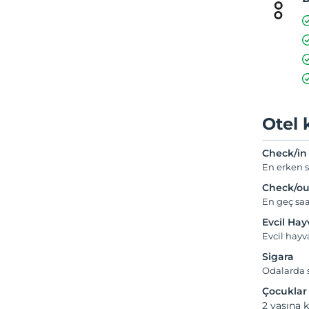
Otel 
Check/in
En erken s
Check/ou
En geç saa
Evcil Ha
Evcil hay
Sigara
Odalarda s
Çocuklar
2 yaşına k