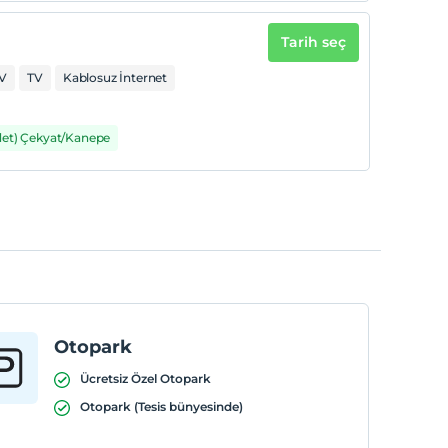
Tarih seç
TV
TV
Kablosuz İnternet
det) Çekyat/Kanepe
Otopark
Ücretsiz Özel Otopark
Otopark (Tesis bünyesinde)