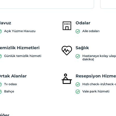
Havuz
Odalar
Açık Yüzme Havuzu
Aile odaları
emizlik Hizmetleri
Sağlık
Günlük temizlik hizmeti
Hastaneye kolay ulaş
dakika)
rtak Alanlar
Resepsiyon Hizmet
Tv odası
Hızlı check-in/check-
Bahçe
Vale park hizmeti
iğer