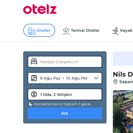
Oteller
Termal Oteller
Kayak 
Nils 
-
9 Ağu Paz
10 Ağu Pzt
Sapan
Konaklamanız toplam 1 gece
Ara