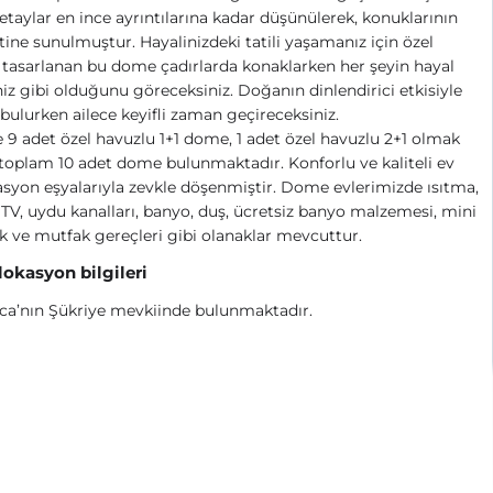
taylar en ince ayrıntılarına kadar düşünülerek, konuklarının
ine sunulmuştur. Hayalinizdeki tatili yaşamanız için özel
 tasarlanan bu dome çadırlarda konaklarken her şeyin hayal
niz gibi olduğunu göreceksiniz. Doğanın dinlendirici etkisiyle
bulurken ailece keyifli zaman geçireceksiniz.
e 9 adet özel havuzlu 1+1 dome, 1 adet özel havuzlu 2+1 olmak
toplam 10 adet dome bulunmaktadır. Konforlu ve kaliteli ev
syon eşyalarıyla zevkle döşenmiştir. Dome evlerimizde ısıtma,
 TV, uydu kanalları, banyo, duş, ücretsiz banyo malzemesi, mini
 ve mutfak gereçleri gibi olanaklar mevcuttur.
 lokasyon bilgileri
ca’nın Şükriye mevkiinde bulunmaktadır.