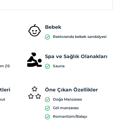
Bebek
Restoranda bebek sandalyesi
Spa ve Sağlık Olanakları
ım (15
Sauna
leri
Öne Çıkan Özellikler
out
Doğa Manzarası
Göl manzarası
Romantizm/Balayı