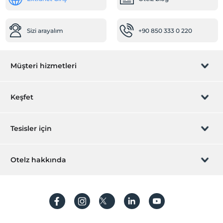
Vale park hizmeti
Sizi arayalım
+90 850 333 0 220
Müşteri hizmetleri
Rezervasyon yönet
Keşfet
Sizi arayalım
Hediye Kart
Tesisler için
İştirak olun
ZPara Nedir?
Hemen tesisinizi ekleyin
Otelz hakkında
İletişim
Üye girişi
Villa/Daire ekleyin
Hakkımızda
Sıkça sorulan sorular
Hesap oluştur
Sürdürülebilirlik