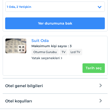
Evcil Hayvan
1 Oda, 2 Yetişkin
Evcil hayvan barınabilir
Sigara
Odalarda sigara içilmez
Yer durumuna bak
Çocuklar
2 yaşına kadar olan bebekler ücretsizdir.
Suit Oda
Tesisin ücretsiz çocuk politkası yoktur
Maksimum kişi sayısı
:
3
Oturma Gurubu
TV
Lcd TV
Yatak seçenekleri
Tarih seç
Otel genel bilgileri
Otel koşulları
Internet