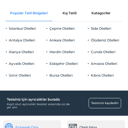
Check/in
Ücretsiz Wi-fi
En erken saat 10:00 ve sonrası
Popüler Tatil Bölgeleri
Kış Tatili
Kategoriler
P
Ortak alanlar ve tüm odalar
Check/out
En geç saat 11:00 ve öncesi
İstanbul Otelleri
Çeşme Otelleri
Side Otelleri
Evcil Hayvan
Evcil hayvan barınabilir
Antalya Otelleri
Ankara Otelleri
Ölüdeniz Otelleri
Sigara
Odalarda sigara içilmez
Alanya Otelleri
Mardin Otelleri
Cunda Otelleri
Otopark
Çocuklar
2 yaşına kadar olan bebekler ücretsizdir.
Ücretsiz Halka Açık Otopark
Ayvalık Otelleri
Eskişehir Otelleri
Amasra Otelleri
Tesisin ücretsiz çocuk politkası yoktur
Otopark (Tesis bünyesinde)
İzmir Otelleri
Bursa Otelleri
Kıbrıs Otelleri
Tesisiniz için ayrıcalıklar burada
Odalar
Tesisinizi kaydedin
Kayıt olun ayrıcalıklı tesisler arasında siz de
yer alın
Aile odaları
Resepsiyon Hizmetleri
Extranet Giriş
Otelz blog
24 saat açık resepsiyon