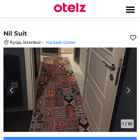
Nil Suit
Eyüp, İstanbul
-
Haritada Göster
1
/
10