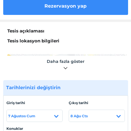
Rezervasyon yap
Tesis açıklaması
Tesis lokasyon bilgileri
Daha fazla göster
Haritada Göster
Tarihlerinizi değiştirin
Otel koşulları
Giriş tarihi
Çıkış tarihi
Check/in
En erken saat 10:00 ve sonrası
7 Ağustos Cum
8 Ağu Cts
Check/out
En geç saat 11:00 ve öncesi
Konuklar