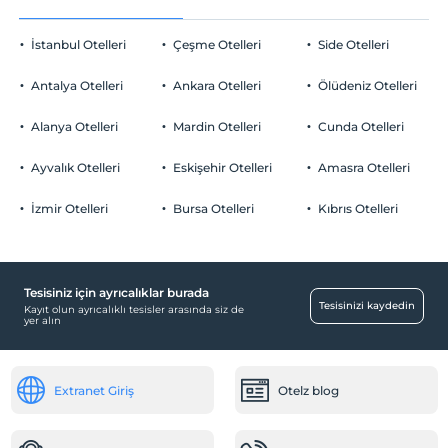
Evcil hayvan kabul edilmemektedir.
Odaya meyve sepeti ikramı
Sigara
İstanbul Otelleri
Çeşme Otelleri
Side Otelleri
Odalarda sigara içilmez
Otopark
Çocuklar
Antalya Otelleri
Ankara Otelleri
Ölüdeniz Otelleri
2 yaşına kadar olan bebekler ücretsizdir.
Ücretsiz Özel Otopark
Her bir oda için 6 yaşına kadar 1 çocuk ücretsizdir
Alanya Otelleri
Mardin Otelleri
Cunda Otelleri
Otopark (Tesis bünyesinde)
Ayvalık Otelleri
Eskişehir Otelleri
Amasra Otelleri
İzmir Otelleri
Bursa Otelleri
Kıbrıs Otelleri
Çocuk
Çocuk parkı
Tesisiniz için ayrıcalıklar burada
Bebek
Tesisinizi kaydedin
Kayıt olun ayrıcalıklı tesisler arasında siz de
yer alın
Restoranda bebek sandalyesi
Mağazalar
Extranet Giriş
Otelz blog
Market
Yiyecek & İçecek