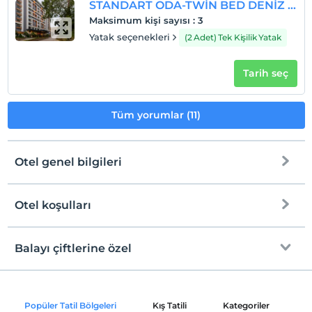
STANDART ODA-TWİN BED DENİZ MANZARALI
Maksimum kişi sayısı
:
3
Yatak seçenekleri
(2 Adet) Tek Kişilik Yatak
Tarih seç
Tüm yorumlar (11)
Otel genel bilgileri
Otel koşulları
Internet
Check/in
Ücretsiz Wi-fi
En erken saat 14:00 ve sonrası
Balayı çiftlerine özel
Ortak alanlar ve tüm odalar
Check/out
En geç saat 12:00 ve öncesi
Oda süslemesi
Evcil Hayvan
Popüler Tatil Bölgeleri
Kış Tatili
Kategoriler
P