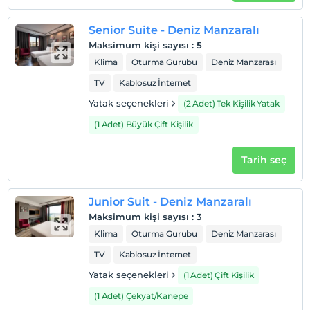
Senior Suite - Deniz Manzaralı
Haritada Göster
Maksimum kişi sayısı
:
5
Klima
Oturma Gurubu
Deniz Manzarası
TV
Kablosuz İnternet
Otel koşulları
Yatak seçenekleri
(2 Adet) Tek Kişilik Yatak
Check/in
(1 Adet) Büyük Çift Kişilik
En erken saat 14:00 ve sonrası
Check/out
Tarih seç
En geç saat 12:00 ve öncesi
Evcil Hayvan
Junior Suit - Deniz Manzaralı
Evcil hayvan kabul edilmemektedir.
Maksimum kişi sayısı
:
3
Sigara
Klima
Oturma Gurubu
Deniz Manzarası
Odalarda sigara içilmez
TV
Kablosuz İnternet
Çocuklar
Yatak seçenekleri
(1 Adet) Çift Kişilik
2 yaşına kadar olan bebekler ücretsizdir.
Her bir oda için 6 yaşına kadar 1 çocuk ücretsizdir
(1 Adet) Çekyat/Kanepe