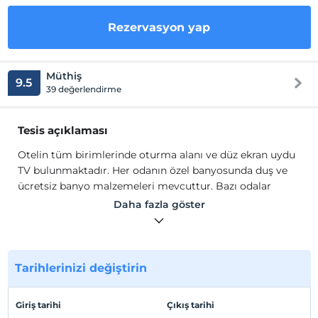
Rezervasyon yap
Müthiş
9.5
39 değerlendirme
Tesis açıklaması
Otelin tüm birimlerinde oturma alanı ve düz ekran uydu
TV bulunmaktadır. Her odanın özel banyosunda duş ve
ücretsiz banyo malzemeleri mevcuttur. Bazı odalar
mutfaklıdır. Royal Axis Suites Hotel'in konuk odalarının
Daha fazla göster
tümü klima ve çalışma masası ile donatılmıştır. Tesiste
her sabah açık büfe kahvaltı servis edilmektedir. Tesisin
saunası vardır. Otel bünyesinde ayrıca iş merkezi ve
çocuk oyun alanı bulunmaktadır.
Tarihlerinizi değiştirin
Otelin tüm birimlerinde oturma alanı ve düz ekran uydu
TV bulunmaktadır. Her odanın özel banyosunda duş ve
Giriş tarihi
Çıkış tarihi
ücretsiz banyo malzemeleri mevcuttur. Bazı odalar