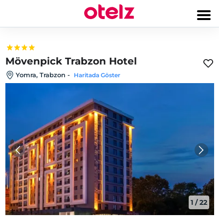
Mövenpick Trabzon Hotel
Yomra, Trabzon
-
Haritada Göster
1
/
22