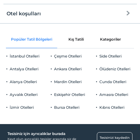
Otel koşulları
Internet
Check/in
Ücretsiz Wi-fi
En erken saat 11:00 ve sonrası
Popüler Tatil Bölgeleri
Kış Tatili
Kategoriler
P
Ortak alanlar ve tüm odalar
Check/out
En geç saat 12:00 ve öncesi
İstanbul Otelleri
Çeşme Otelleri
Side Otelleri
Evcil Hayvan
Evcil hayvan kabul edilmemektedir.
Antalya Otelleri
Ankara Otelleri
Ölüdeniz Otelleri
Sigara
Odalarda sigara içilmez
Alanya Otelleri
Mardin Otelleri
Cunda Otelleri
Otopark
Çocuklar
2 yaşına kadar olan bebekler ücretsizdir.
Ücretsiz Özel Otopark
Ayvalık Otelleri
Eskişehir Otelleri
Amasra Otelleri
Her bir oda için 7 yaşına kadar 1 çocuk ücretsizdir
Otopark (Tesis bünyesinde)
İzmir Otelleri
Bursa Otelleri
Kıbrıs Otelleri
Tesisiniz için ayrıcalıklar burada
Ulaşım
Tesisinizi kaydedin
Kayıt olun ayrıcalıklı tesisler arasında siz de