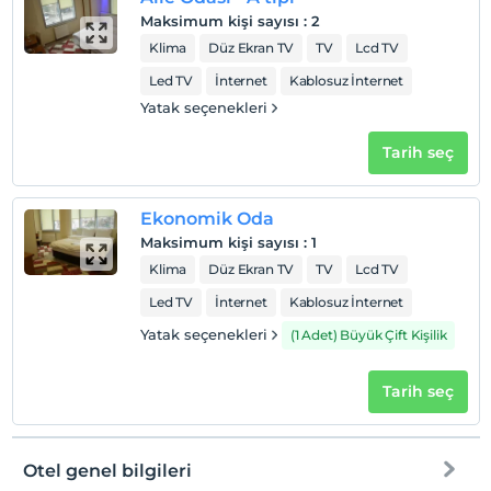
Maksimum kişi sayısı
:
2
Klima
Düz Ekran TV
TV
Lcd TV
Led TV
İnternet
Kablosuz İnternet
Yatak seçenekleri
Tarih seç
Ekonomik Oda
Maksimum kişi sayısı
:
1
Klima
Düz Ekran TV
TV
Lcd TV
Led TV
İnternet
Kablosuz İnternet
Yatak seçenekleri
(1 Adet) Büyük Çift Kişilik
Tarih seç
Otel genel bilgileri