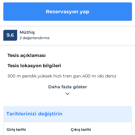
Rezervasyon yap
Müthiş
9.6
2 değerlendirme
Tesis açıklaması
Tesis lokasyon bilgileri
300 m pendik yüksek hızlı tren garı.400 m ido deniz
otobüsü terminali. 500 m pendik feribot.10 km sabiha
Daha fazla göster
gökçen hava limanı.45 km atatürk hava limanı. 13 km
viaport avm.4 km pendorya avm. 9 km maltepe park
avm . Pendik sahile ve merkeze 1 dk yürüme
mesafesindedir
Tarihlerinizi değiştirin
Giriş tarihi
Çıkış tarihi
Haritada Göster