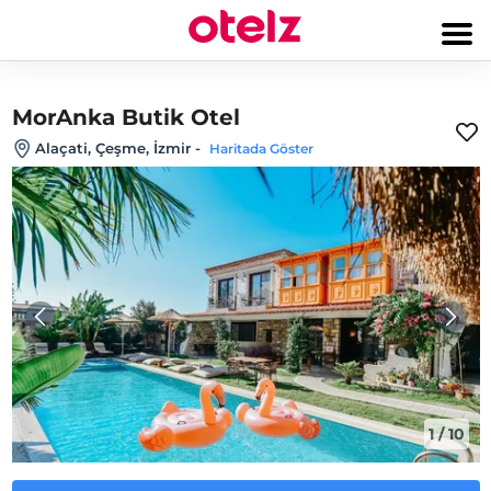
MorAnka Butik Otel
Alaçati, Çeşme, İzmir
-
Haritada Göster
1
/
10