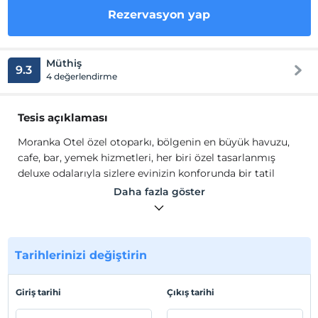
Rezervasyon yap
Müthiş
9.3
4 değerlendirme
Tesis açıklaması
Moranka Otel özel otoparkı, bölgenin en büyük havuzu,
cafe, bar, yemek hizmetleri, her biri özel tasarlanmış
deluxe odalarıyla sizlere evinizin konforunda bir tatil
sunuyor.
Daha fazla göster
Ülkemizde mutlaka ziyaret edilmesi gereken tatil
beldelerinden biri olan Alaçatı da hizmet veren MorAnka
Otel geniş,refah ve her biri farklı konseptle hazırlanmış
16 odası ile 2019 yılında hizmete girdi. Tatil hiç kuşkusuz
Tarihlerinizi değiştirin
günümüz insanının yoğun iş temposunun yarattığı
bedensel ve zihinsel yorgunluklarından,kalabalık
Giriş tarihi
Çıkış tarihi
kentlerde maruz kaldığı hava,gürültü ve psikolojik
kirliliklerden,uyku problemlerinden, birbirine benzer