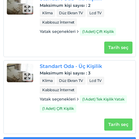
Maksimum kişi sayısı
:
2
Otel koşulları
Klima
Düz Ekran TV
Lcd TV
Check/in
Kablosuz İnternet
En erken saat 14:00 ve sonrası
Yatak seçenekleri
(1 Adet) Çift Kişilik
Check/out
En geç saat 12:00 ve öncesi
Tarih seç
Evcil Hayvan
Evcil hayvan kabul edilmemektedir.
Standart Oda - Üç Kişilik
Sigara
Maksimum kişi sayısı
:
3
Odalarda sigara içilmez
Klima
Düz Ekran TV
Lcd TV
Çocuklar
Kablosuz İnternet
Tesisimizde 3 yaş altı çocuklar konaklayamaz
Yatak seçenekleri
(1 Adet) Tek Kişilik Yatak
(1 Adet) Çift Kişilik
Tarih seç