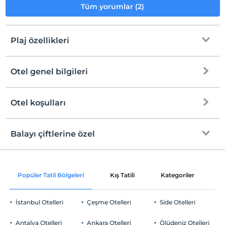
Tüm yorumlar (2)
Plaj özellikleri
Otel genel bilgileri
Plaja
Halka açık plaj
Otel koşulları
Internet
Kum plaj
Check/in
Ücretsiz Wi-fi
En erken saat 14:00 ve sonrası
Balayı çiftlerine özel
Kum, çakıl karışık plaj
Ortak alanlar ve tüm odalar
Check/out
En geç saat 12:00 ve öncesi
Mavi Bayrak
Odaya şarap ikramı
Evcil Hayvan
Popüler Tatil Bölgeleri
Kış Tatili
Kategoriler
P
Evcil hayvan kabul edilmemektedir.
Odaya meyve sepeti ikramı
Sigara
İstanbul Otelleri
Çeşme Otelleri
Side Otelleri
Odalarda sigara içilmez
Otopark
Çocuklar
Antalya Otelleri
Ankara Otelleri
Ölüdeniz Otelleri