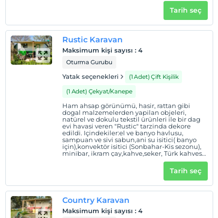
mumlar, soft gri tonlari ve los aydinlatma.
Tarih seç
Içindekiler:el ve banyo havlusu, sampuan ve
sivi sabun, ani su isitici( banyo için), konvektör
isitici (Sonbahar-Kis sezonu), minibar, ikram
çay,kahve,seker,Türk kahvesi makinesi, Türk
Rustic Karavan
kahvesi fincani ve kupa. Yorgan,polar
battaniye,sal.Özel kamp atesi yeri, bahçe
Maksimum kişi sayısı
:
4
salincagi,masa sandalye, saç kurutma
makinesi, vantilatör ( Yaz sezonu), bahçe
Oturma Gurubu
hortumu. Özellikleri: Model: 2018 Otel Tipi
Çekme Karavan Uzunluk: 6,50 m Genislik:
Yatak seçenekleri
(1 Adet) Çift Kişilik
2,40 m Yükseklik: 2,30 m Ahsap veranda
platformu: 7 m2 Iç ve Dis aydinlatma Veranda
(1 Adet) Çekyat/Kanepe
serit led aydinlatmasi Agaçlardaki renkli
çingene lambalari Pencere sinekligi Sunroof
Ham ahsap görünümü, hasir, rattan gibi
Tuvalet ve banyo Veranda Izolasyonlu panel
dogal malzemelerden yapilan objeleri,
tente mevcuttur.
natürel ve dokulu tekstil ürünleri ile bir dag
evi havasi veren "Rustic" tarzinda dekore
edildi. Içindekiler:el ve banyo havlusu,
sampuan ve sivi sabun,ani su isitici( banyo
için),konvektör isitici (Sonbahar-Kis sezonu),
minibar, ikram çay,kahve,seker, Türk kahvesi
makinasi, Türk kahvesi fincani ve
kupa.Yorgan,polar battaniye,sal. Özel kamp
Tarih seç
atesi yeri, bahçe salincagi,masa sandalye, saç
kurutma mak Vantilatör ( Yaz sezonu) Bahçe
hortumu ÖZELLIKLERI Model: 2017 Otel Tipi
Çekme Karavan Uzunluk: 5,25 m Genislik: 2,20
Country Karavan
m Yükseklik: 2,10 m Ahsap veranda
platformu: 4 m2 Iç ve Dis aydinlatma Veranda
Maksimum kişi sayısı
:
4
serit led aydinlatmasi Agaçlardaki renkli