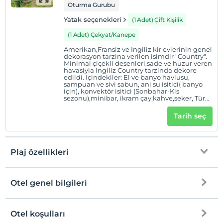
çingene lambalari Pencere sinekligi Sunroof
Oturma Gurubu
Tuvalet ve banyo Veranda Tente
Yatak seçenekleri
(1 Adet) Çift Kişilik
(1 Adet) Çekyat/Kanepe
Amerikan,Fransiz ve Ingiliz kir evlerinin genel
dekorasyon tarzina verilen isimdir "Country".
Minimal çiçekli desenleri,sade ve huzur veren
havasiyla Ingiliz Country tarzinda dekore
edildi. Içindekiler: El ve banyo havlusu,
sampuan ve sivi sabun, ani su isitici( banyo
için), konvektör isitici (Sonbahar-Kis
sezonu),minibar, ikram çay,kahve,seker, Türk
kahvesi makinasi, Türk kahvesi fincani ve
kupa. Yorgan,polar battaniye,sal. Özel kamp
Tarih seç
atesi yeri, bahçe salincagi,masa sandalye, saç
kurutma makinesi.Vantilatör ( Yaz
sezonu),bahçe hortumu. Özellikleri: Model:
2017 Otel Tipi Çekme Karavan Uzunluk: 5,25
m Genislik: 2,20 m Yükseklik: 2,10 m Ahsap
Plaj özellikleri
veranda platformu: 4 m2 Iç ve Dis aydinlatma
Veranda serit led aydinlatmasi Agaçlardaki
renkli çingene lambalari Pencere sinekligi
Sunroof Tuvalet ve banyo Veranda Tente
Otel genel bilgileri
Plaja
2 km mesafededir
Halka açık plaj
Otel koşulları