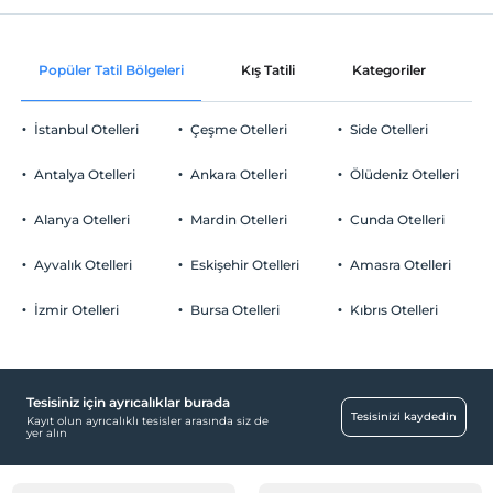
Kum plaj
Check/in
Otopark
En erken saat 15:00 ve sonrası
Mavi Bayrak
Ücretsiz Özel Otopark
Popüler Tatil Bölgeleri
Kış Tatili
Kategoriler
P
Check/out
En geç saat 12:00 ve öncesi
Kıyıda sığ deniz
Otopark (Tesis bünyesinde)
İstanbul Otelleri
Çeşme Otelleri
Side Otelleri
Evcil Hayvan
Şezlong & Şemsiye
Evcil hayvan kabul edilmemektedir.
Antalya Otelleri
Ankara Otelleri
Ölüdeniz Otelleri
Sigara
Yiyecek & İçecek
Odalarda sigara içilmez
Alanya Otelleri
Mardin Otelleri
Cunda Otelleri
Çocuklar
Kafeterya
2 yaşına kadar olan bebekler ücretsizdir.
Ayvalık Otelleri
Eskişehir Otelleri
Amasra Otelleri
Eğlence Hizmetleri
Her bir oda için 6 yaşına kadar 2 çocuk ücretsizdir
İzmir Otelleri
Bursa Otelleri
Kıbrıs Otelleri
Yazlık Sinema
Odalar
Sigara içilmeyen odalar
Tesisiniz için ayrıcalıklar burada
Tesisinizi kaydedin
Kayıt olun ayrıcalıklı tesisler arasında siz de
Engelli
yer alın
Ana kapı giriş düz ayaktır