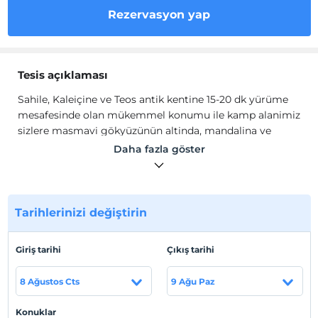
Rezervasyon yap
Tesis açıklaması
Sahile, Kaleiçine ve Teos antik kentine 15-20 dk yürüme
mesafesinde olan mükemmel konumu ile kamp alanimiz
sizlere masmavi gökyüzünün altinda, mandalina ve
zeytin agaçlari arasinda huzurlu bir ege tatili sunuyor.
Daha fazla göster
Sigacik'taki kamp alanimiz 10 dönümlük bir arazi içinde 5
sabit çekme karavan ve 3 adet glamping çadirindan
olusuyor. Monacamp; doga ve konforu birarada sunan
otel odasi seklinde tasarlanmis, her birinde özel banyosu
Tarihlerinizi değiştirin
bulunan sakin, butik bir glamping projesidir.
.
Giriş tarihi
Çıkış tarihi
Tesis lokasyon bilgileri
8 Ağustos Cts
9 Ağu Paz
Konuklar