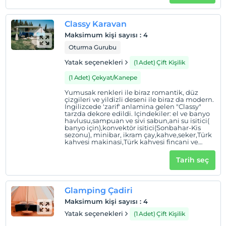
battaniye,sal.Özel kamp atesi yeri, bahçe
salincagi, masa,sandalye,saç kurutma
makinesi,vantilatör ( Yaz sezonu),bahçe
Classy Karavan
hortumu. Özellikleri: Model: 2017 Otel Tipi
Çekme Karavan,uzunluk: 5,25 m, genislik: 2,20
Maksimum kişi sayısı
:
4
m, yükseklik: 2,10m.,Ahsap veranda
platformu: 4 m2, iç ve dis aydinlatma,
Oturma Gurubu
veranda serit led aydinlatmasi, agaçlardaki
renkli çingene lambalari, pencere sinekligi,
Yatak seçenekleri
(1 Adet) Çift Kişilik
sunroof, tuvalet ve banyo, veranda, tente
bulunmaktadir.
(1 Adet) Çekyat/Kanepe
Yumusak renkleri ile biraz romantik, düz
çizgileri ve yildizli deseni ile biraz da modern.
Ingilizcede 'zarif' anlamina gelen "Classy"
tarzda dekore edildi. Içindekiler: el ve banyo
havlusu,sampuan ve sivi sabun,ani su isitici(
banyo için),konvektör isitici(Sonbahar-Kis
sezonu), minibar, ikram çay,kahve,seker,Türk
kahvesi makinasi,Türk kahvesi fincani ve
kupa. Yorgan,polar battaniye,sal. Özel kamp
atesi yeri, bahçe salincagi, masa sandalye, saç
Tarih seç
kurutma mak,nasi,vantilatör ( Yaz sezonu),
bahçe hortumu Özellikleri: Model: 2017 Otel
Tipi Çekme Karavan, Uzunluk: 5,25 m,Genislik:
2,20 m, Yükseklik: 2,10 m,Ahsap veranda
Glamping Çadiri
platformu: 4 m2,iç ve Dis aydinlatma,
veranda serit led aydinlatmasi, agaçlardaki
Maksimum kişi sayısı
:
4
renkli çingene lambalari, pencere sinekligi,
Sunroof, tuvalet ve banyo, veranda,tente
Yatak seçenekleri
(1 Adet) Çift Kişilik
mevcuttur.