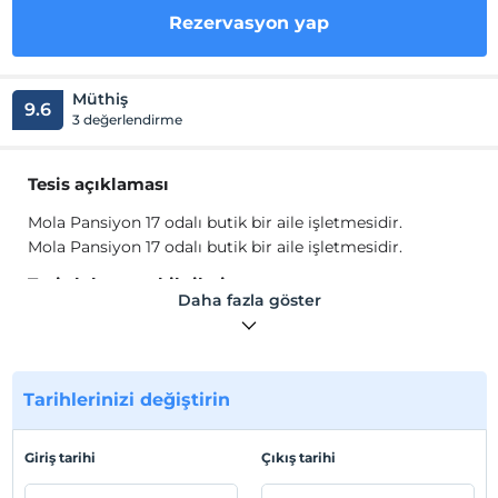
Rezervasyon yap
Müthiş
9.6
3 değerlendirme
Tesis açıklaması
Mola Pansiyon 17 odalı butik bir aile işletmesidir.
Mola Pansiyon 17 odalı butik bir aile işletmesidir.
Tesis lokasyon bilgileri
Daha fazla göster
Mola Pansiyon Çanakkale Merkez'de yer alan bir aile
işletmesidir. Feribot İskelesi'ne 5 dk, otogara 10 dk
mesafededir.
Tarihlerinizi değiştirin
Haritada Göster
Giriş tarihi
Çıkış tarihi