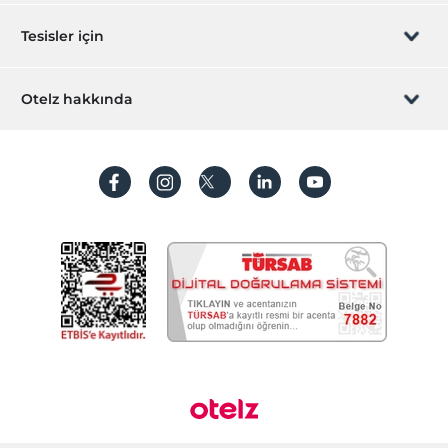
Sizi arayalım
Hediye Kart
Tesisler için
İştirak olun
ZPara Nedir?
Hemen tesisinizi ekleyin
Otelz hakkında
İletişim
Üye girişi
Villa/Daire ekleyin
Hakkımızda
Sıkça sorulan sorular
Hesap oluştur
Sürdürülebilirlik
Kişisel Verilerin Korunması
Koşullar ve şartlar
İşlem rehberi
Aydınlatma metni
Gizlilik politikaları
Yasal bilgiler