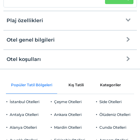
Plaj özellikleri
Otel genel bilgileri
Plaja
Halka açık plaj
Otel koşulları
Internet
Kum plaj
Check/in
Ücretsiz Wi-fi
En erken saat 13:00 ve sonrası
Kıyıda sığ deniz
Popüler Tatil Bölgeleri
Kış Tatili
Kategoriler
P
Ortak alanlar ve tüm odalar
Check/out
En geç saat 12:00 ve öncesi
Şezlong & Şemsiye
İstanbul Otelleri
Çeşme Otelleri
Side Otelleri
Evcil Hayvan
Evcil hayvan kabul edilmemektedir.
Antalya Otelleri
Ankara Otelleri
Ölüdeniz Otelleri
Sigara
Odalarda sigara içilmez
Alanya Otelleri
Mardin Otelleri
Cunda Otelleri
Otopark
Çocuklar
Ücretsiz Halka Açık Otopark