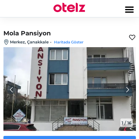
Mola Pansiyon
Merkez‎, Çanakkale
-
Haritada Göster
1
/
16