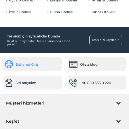
2 yaşına kadar olan bebekler ücretsizdir.
Ayvalık Otelleri
Eskişehir Otelleri
Amasra Otelleri
Her bir oda için 6 yaşına kadar 1 çocuk ücretsizdir
Otopark (Tesis disinda)
İzmir Otelleri
Bursa Otelleri
Kıbrıs Otelleri
Tesisiniz için ayrıcalıklar burada
Yiyecek & İçecek
Tesisinizi kaydedin
Kayıt olun ayrıcalıklı tesisler arasında siz de
yer alın
Kahvaltı Salonu
Ortak Alanlar
Extranet Giriş
Otelz blog
Mescit
Odalar
Sizi arayalım
+90 850 333 0 220
Sigara içilmeyen odalar
Resepsiyon Hizmetleri
Müşteri hizmetleri
24 saat açık resepsiyon
Rezervasyon yönet
Keşfet