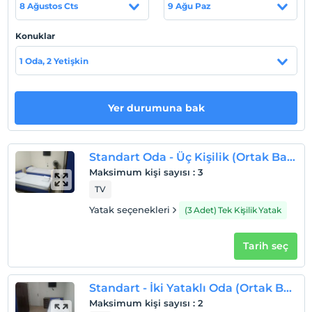
8 Ağustos Cts
9 Ağu Paz
Otel koşulları
Konuklar
Check/in
1 Oda, 2 Yetişkin
En erken saat 13:00 ve sonrası
Check/out
En geç saat 12:00 ve öncesi
Yer durumuna bak
Evcil Hayvan
Evcil hayvan kabul edilmemektedir.
Standart Oda - Üç Kişilik (Ortak Banyo)
Sigara
Maksimum kişi sayısı
:
3
Odalarda sigara içilmez
TV
Çocuklar
Yatak seçenekleri
(3 Adet) Tek Kişilik Yatak
2 yaşına kadar olan bebekler ücretsizdir.
Her bir oda için 6 yaşına kadar 1 çocuk ücretsizdir
Tarih seç
Standart - İki Yataklı Oda (Ortak Banyo)
Maksimum kişi sayısı
:
2