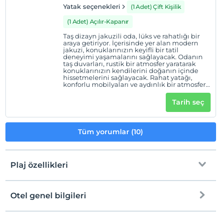
Yatak seçenekleri
(1 Adet) Çift Kişilik
(1 Adet) Açılır-Kapanır
Taş dizayn jakuzili oda, lüks ve rahatlığı bir
araya getiriyor. İçerisinde yer alan modern
jakuzi, konuklarınızın keyifli bir tatil
deneyimi yaşamalarını sağlayacak. Odanın
taş duvarları, rustik bir atmosfer yaratarak
konuklarınızın kendilerini doğanın içinde
hissetmelerini sağlayacak. Rahat yatağı,
konforlu mobilyaları ve aydınlık bir atmosferi
ile bu oda, konuklarınızın unutulmaz bir
konaklama deneyimi yaşamalarını
Tarih seç
sağlayacak. Ayrıca, oda içerisinde yer alan
modern olanaklar sayesinde, konuklarınız
rahat bir tatil geçirecekler. Bu taş dizayn
jakuzili oda, huzur ve konforu bir arada
Tüm yorumlar (10)
sunarak, konuklarınızın tatillerinden en iyi
şekilde yararlanmalarına olanak
tanıyacakGün batımı manzarasını jakuzi
eşliğinde çıkarabileceğiniz özel odamız en
fazla 3 Yetişkin veya 2 yetişkin 2 çocuk
Plaj özellikleri
konaklamalarına uygundur.
Otel genel bilgileri
Plaja
1 km mesafededir