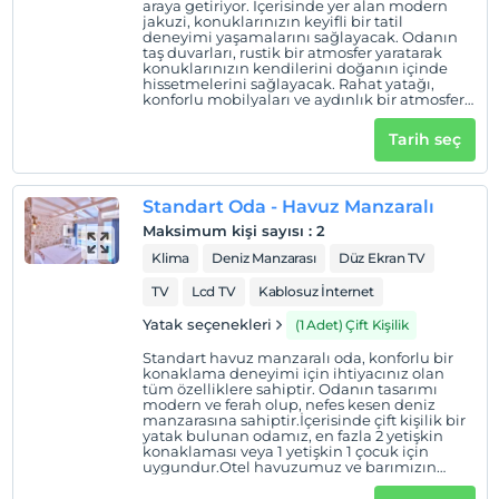
araya getiriyor. İçerisinde yer alan modern
jakuzi, konuklarınızın keyifli bir tatil
deneyimi yaşamalarını sağlayacak. Odanın
taş duvarları, rustik bir atmosfer yaratarak
konuklarınızın kendilerini doğanın içinde
hissetmelerini sağlayacak. Rahat yatağı,
konforlu mobilyaları ve aydınlık bir atmosferi
ile bu oda, konuklarınızın unutulmaz bir
konaklama deneyimi yaşamalarını
Tarih seç
sağlayacak. Ayrıca, oda içerisinde yer alan
modern olanaklar sayesinde, konuklarınız
rahat bir tatil geçirecekler. Bu taş dizayn
jakuzili oda, huzur ve konforu bir arada
Standart Oda - Havuz Manzaralı
sunarak, konuklarınızın tatillerinden en iyi
şekilde yararlanmalarına olanak tanıyacaktır.
Maksimum kişi sayısı
:
2
Gün batımı manzarasını jakuzi eşliğinde
çıkarabileceğiniz özel odamız en fazla 3
Klima
Deniz Manzarası
Düz Ekran TV
Yetişkin veya 2 yetişkin 2 çocuk
konaklamalarına uygundur.
TV
Lcd TV
Kablosuz İnternet
Yatak seçenekleri
(1 Adet) Çift Kişilik
Standart havuz manzaralı oda, konforlu bir
konaklama deneyimi için ihtiyacınız olan
tüm özelliklere sahiptir. Odanın tasarımı
modern ve ferah olup, nefes kesen deniz
manzarasına sahiptir.İçerisinde çift kişilik bir
yatak bulunan odamız, en fazla 2 yetişkin
konaklaması veya 1 yetişkin 1 çocuk için
uygundur.Otel havuzumuz ve barımızın
yanında olan odamız eşsiz bir gün batımı
seyri sunmaktadır.