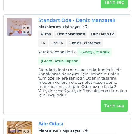
Tarih seç
Standart Oda - Deniz Manzaralı
Maksimum kişi sayısı
:
3
Klima
Deniz Manzarası
Düz Ekran TV
TV
Lcd TV
Kablosuz İnternet
Yatak seçenekleri
(1 Adet) Çift Kişilik
(1 Adet) Açılır-Kapanır
Standart deniz manzaralı oda, konforlu bir
konaklama deneyimi için ihtiyacınız olan
tüm özelliklere sahiptir. Odanın tasarımı
modern ve ferah olup, nefes kesen deniz
manzarasına sahiptir. Odamız en fazla 3
Yetişkin veya 2 yetişkin 1 çocuk konaklamaları
için uygundur
Tarih seç
Aile Odası
Maksimum kişi sayısı
:
4