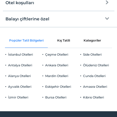
Otel koşulları
Internet
Check/in
Ücretsiz Wi-fi
En erken saat 14:00 ve sonrası
Balayı çiftlerine özel
Ortak alanlar ve tüm odalar
Check/out
En geç saat 11:00 ve öncesi
İndirimli transfer hizmeti
Evcil Hayvan
Popüler Tatil Bölgeleri
Kış Tatili
Kategoriler
P
Evcil hayvan barınabilir
Gül yaprakları ile süsleme
Sigara
İstanbul Otelleri
Çeşme Otelleri
Side Otelleri
Odalarda sigara içilmez
Odaya meyve sepeti ikramı
Otopark
Çocuklar
Antalya Otelleri
Ankara Otelleri
Ölüdeniz Otelleri
Tesisimizde 12 yaş altı çocuklar konaklayamaz
Ücretsiz Özel Otopark
Alanya Otelleri
Mardin Otelleri
Cunda Otelleri
Otopark (Tesis disinda)
Ayvalık Otelleri
Eskişehir Otelleri
Amasra Otelleri
İzmir Otelleri
Bursa Otelleri
Kıbrıs Otelleri
Havuz
Açık Yüzme Havuzu