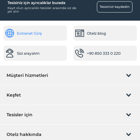
Tesisiniz için ayrıcalıklar burada
Sağlık
Tesisinizi kaydedin
Kayıt olun ayrıcalıklı tesisler arasında siz de
yer alın
Hastaneye kolay ulaşım (15 dakika)
Spa ve Sağlık Olanakları
Extranet Giriş
Otelz blog
Vitamin Bar
Diğer
Sizi arayalım
+90 850 333 0 220
Isıtma
Klima
Temizlik Hizmetleri
Müşteri hizmetleri
Günlük temizlik hizmeti
Rezervasyon yönet
Çamaşırhane
Keşfet
Ütü hizmeti
Sizi arayalım
Hediye Kart
Çalışma Alanları
Tesisler için
Faks/fotokopi
İştirak olun
ZPara Nedir?
Scanner
Hemen tesisinizi ekleyin
Otelz hakkında