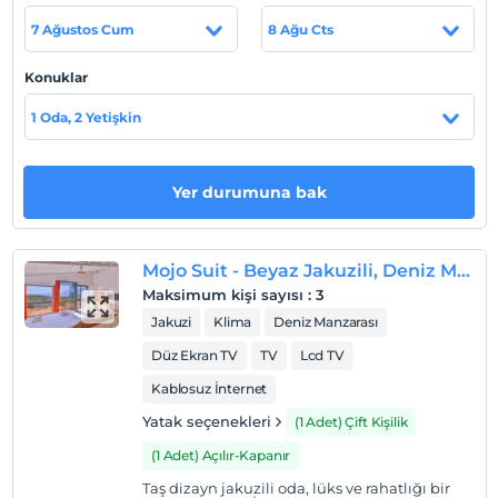
7 Ağustos Cum
8 Ağu Cts
Haritada Göster
Konuklar
1 Oda, 2 Yetişkin
Otel koşulları
Check/in
Yer durumuna bak
En erken saat 14:00 ve sonrası
Check/out
En geç saat 11:00 ve öncesi
Mojo Suit - Beyaz Jakuzili, Deniz Manzaralı
Evcil Hayvan
Maksimum kişi sayısı
:
3
Evcil hayvan barınabilir
Jakuzi
Klima
Deniz Manzarası
Sigara
Düz Ekran TV
TV
Lcd TV
Odalarda sigara içilmez
Kablosuz İnternet
Çocuklar
Yatak seçenekleri
(1 Adet) Çift Kişilik
Tesisimizde 12 yaş altı çocuklar konaklayamaz
(1 Adet) Açılır-Kapanır
Taş dizayn jakuzili oda, lüks ve rahatlığı bir