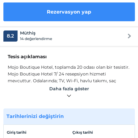
Rezervasyon yap
Müthiş
8.2
14 değerlendirme
Tesis açıklaması
Mojo Boutique Hotel, toplamda 20 odası olan bir tesistir.
Mojo Boutique Hotel 7/ 24 resepsiyon hizmeti
mevcuttur. Odalarında; TV, Wi-Fi, havlu takımı, saç
kurutma makinesi mevcuttur.
Daha fazla göster
Tesis lokasyon bilgileri
Kaş Merkez'e 34 dk. yürüme mesafededir.
Tarihlerinizi değiştirin
Sahil
Plaja 18 dk. yürüme mesafesindedir.
Giriş tarihi
Çıkış tarihi