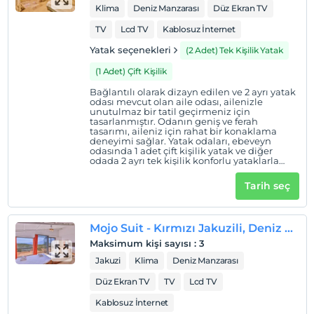
Klima
Deniz Manzarası
Düz Ekran TV
TV
Lcd TV
Kablosuz İnternet
Yatak seçenekleri
(2 Adet) Tek Kişilik Yatak
(1 Adet) Çift Kişilik
Bağlantılı olarak dizayn edilen ve 2 ayrı yatak
odası mevcut olan aile odası, ailenizle
unutulmaz bir tatil geçirmeniz için
tasarlanmıştır. Odanın geniş ve ferah
tasarımı, aileniz için rahat bir konaklama
deneyimi sağlar. Yatak odaları, ebeveyn
odasında 1 adet çift kişilik yatak ve diğer
odada 2 ayrı tek kişilik konforlu yataklarla
donatılmıştır, böylece herkes iyi bir gece
uykusu çekebilir. Odanın nefes kesen deniz
Tarih seç
manzarası ailenizle birlikte unutulmaz anılar
biriktirmeniz için mükemmel bir yerdir.
Odamız en fazla 3 Yetişkin 1 Çocuk veya 2
Yetişkin 2 çocuk konaklamaları için
Mojo Suit - Kırmızı Jakuzili, Deniz Manzaralı
uygundur.
Maksimum kişi sayısı
:
3
Jakuzi
Klima
Deniz Manzarası
Düz Ekran TV
TV
Lcd TV
Kablosuz İnternet