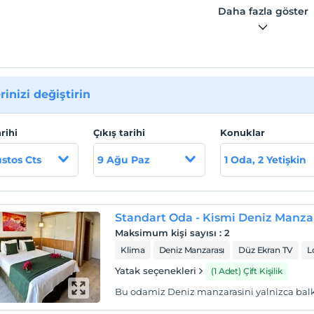
en doğru e-posta adresinin ve transferler için doğru cep
Daha fazla göster
nu numarasının girildiğinden emin olmak kişinin
luluğundadır.
 lokasyon bilgileri
 400 mt., otogar'a 200 mt., Antalya Otogarı'na 225 Km. Antalya
rinizi değiştirin
anı'na 235 km., Dalaman Havaalanı'na 135 km. mesafededir.
arihi
Çıkış tarihi
Konuklar
stos Cts
9 Ağu Paz
1 Oda, 2 Yetişkin
Standart Oda - Kismi Deniz Manzar
Maksimum kişi sayısı
:
2
Klima
Deniz Manzarası
Düz Ekran TV
L
Yatak seçenekleri
(1 Adet) Çift Kişilik
Bu odamiz Deniz manzarasini yalnizca ba