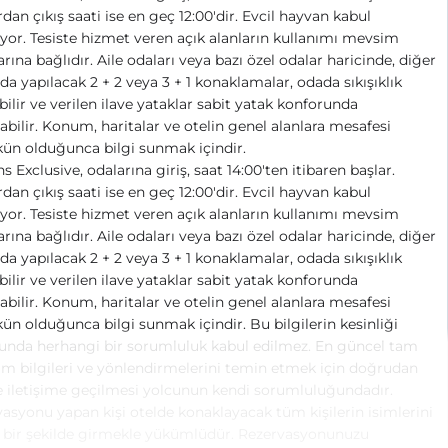
dan çıkış saati ise en geç 12:00'dir. Evcil hayvan kabul
yor. Tesiste hizmet veren açık alanların kullanımı mevsim
arına bağlıdır. Aile odaları veya bazı özel odalar haricinde, diğer
da yapılacak 2 + 2 veya 3 + 1 konaklamalar, odada sıkışıklık
bilir ve verilen ilave yataklar sabit yatak konforunda
bilir. Konum, haritalar ve otelin genel alanlara mesafesi
n olduğunca bilgi sunmak içindir.
 Exclusive, odalarına giriş, saat 14:00'ten itibaren başlar.
dan çıkış saati ise en geç 12:00'dir. Evcil hayvan kabul
yor. Tesiste hizmet veren açık alanların kullanımı mevsim
arına bağlıdır. Aile odaları veya bazı özel odalar haricinde, diğer
da yapılacak 2 + 2 veya 3 + 1 konaklamalar, odada sıkışıklık
bilir ve verilen ilave yataklar sabit yatak konforunda
bilir. Konum, haritalar ve otelin genel alanlara mesafesi
 olduğunca bilgi sunmak içindir. Bu bilgilerin kesinliği
unda herhangi bir sorumluluk kabul edilmez. En güncel tam
im bilgileri ve yönlendirmelerini temin etmek için doğrudan
le iletişime geçilmesi yolcunun kendi sorumluluğundadır.
asyonu yapan kişi otelde konaklayacak tüm kişilerin isimlerini
 bir şekilde girmekle yükümlüdür. Rezervasyonunuzu