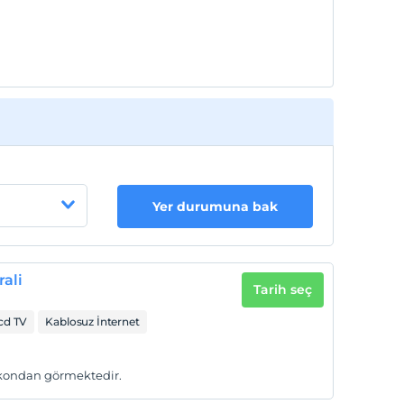
Yer durumuna bak
ali
Tarih seç
cd TV
Kablosuz İnternet
lkondan görmektedir.