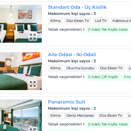
Standart Oda - Üç Kisilik
Maksimum kişi sayısı
:
3
Klima
Düz Ekran TV
Lcd TV
Kablosuz İ
Yatak seçenekleri
(1 Adet) Tek Kişilik Yatak
Aile Odasi - Iki Odali
Maksimum kişi sayısı
:
3
Klima
Oturma Gurubu
Düz Ekran TV
L
Yatak seçenekleri
(1 Adet) Çift Kişilik
(1 A
Panaromic Suit
Maksimum kişi sayısı
:
2
Klima
Deniz Manzarası
Düz Ekran TV
L
Yatak seçenekleri
(1 Adet) Tek Kişilik Yatak