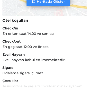
Haritada Göster
Otel koşulları
Check/in
En erken saat 14:00 ve sonrası
Check/out
En geç saat 12:00 ve öncesi
Evcil Hayvan
Evcil hayvan kabul edilmemektedir.
Sigara
Odalarda sigara içilmez
Çocuklar
Tesisimizde 14 yaş altı çocuklar konaklayamaz