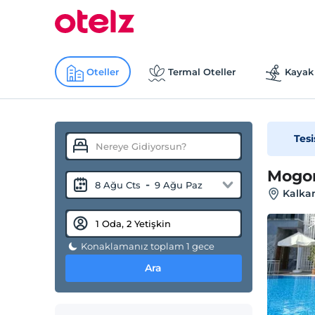
Oteller
Termal Oteller
Kayak 
Tesi
Mogon
-
8 Ağu Cts
9 Ağu Paz
Kalkan
Konaklamanız toplam 1 gece
Ara