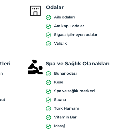
Odalar
Aile odaları
Ara kapılı odalar
Sigara içilmeyen odalar
Valizlik
leri
Spa ve Sağlık Olanakları
on
Buhar odası
Kese
Spa ve sağlık merkezi
out
Sauna
Türk Hamamı
Vitamin Bar
Masaj