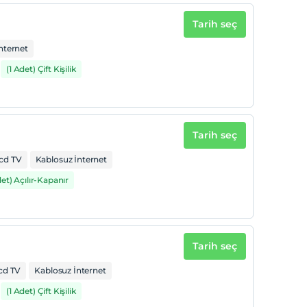
Tarih seç
nternet
(1 Adet) Çift Kişilik
Tarih seç
cd TV
Kablosuz İnternet
det) Açılır-Kapanır
Tarih seç
cd TV
Kablosuz İnternet
(1 Adet) Çift Kişilik