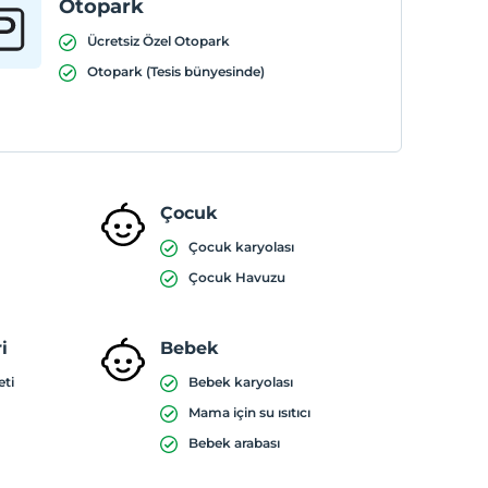
Otopark
Ücretsiz Özel Otopark
Otopark (Tesis bünyesinde)
Çocuk
Çocuk karyolası
Çocuk Havuzu
i
Bebek
eti
Bebek karyolası
Mama için su ısıtıcı
Bebek arabası