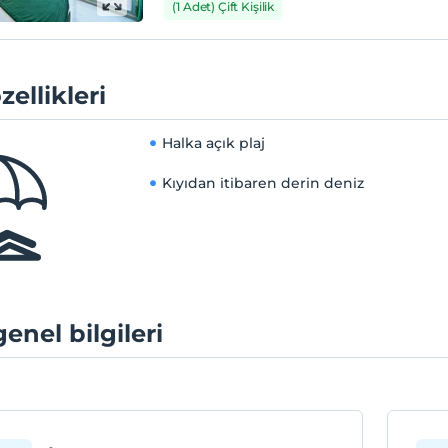
(1 Adet) Çift Kişilik
zellikleri
Halka açık plaj
Kıyıdan itibaren derin deniz
genel bilgileri