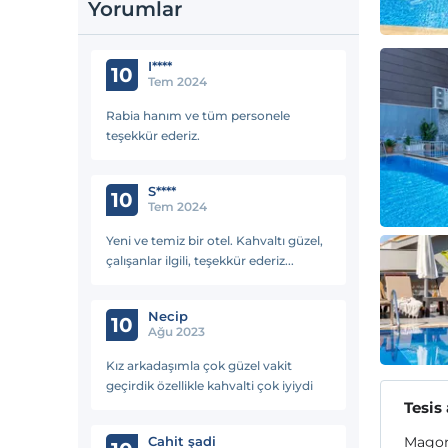
Yorumlar
I****
10
Tem 2024
Rabia hanım ve tüm personele
teşekkür ederiz.
S****
10
Tem 2024
Yeni ve temiz bir otel. Kahvaltı güzel,
çalışanlar ilgili, teşekkür ederiz...
Necip
10
Ağu 2023
Kız arkadaşımla çok güzel vakit
geçirdik özellikle kahvalti çok iyiydi
Tesis
Cahit şadi
Magons