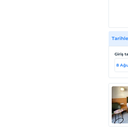
yapark
telefo
sorum
Tesis
Plaj'a
Tarihle
Havaal
Giriş t
8 Ağu