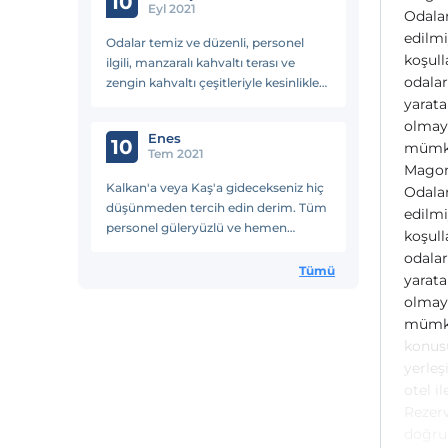
10
Eyl 2021
Odalar
edilmi
Odalar temiz ve düzenli, personel
koşull
ilgili, manzaralı kahvaltı terası ve
odalar
zengin kahvaltı çeşitleriyle kesinlikle
tavsiye ederim.
yarata
olmaya
Enes
10
mümkü
Tem 2021
Magons
Kalkan'a veya Kaş'a gidecekseniz hiç
Odalar
düşünmeden tercih edin derim. Tüm
edilmi
personel güleryüzlü ve hemen
koşull
yardımınıza koşmaya hazırlar. Sabah
odalar
kahvaltısı da fiyat performansa göre
Tümü
yarata
gayet iyi. Tavsiye edilir.
olmaya
mümkün
konus
yerleş
otel i
Rezerv
doğru