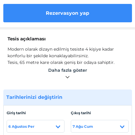
Rezervasyon yap
Tesis açıklaması
Modern olarak dizayn edilmiş tesiste 4 kişiye kadar
konforlu bir şekilde konaklayabilirsiniz.
Tesis, 65 metre kare olarak geniş bir odaya sahiptir.
Daha fazla göster
Tesis lokasyon bilgileri
Tesis, Girne Merkez'de konumlanmaktadır.
Tarihlerinizi değiştirin
Haritada Göster
Giriş tarihi
Çıkış tarihi
6 Ağustos Per
7 Ağu Cum
Otel koşulları