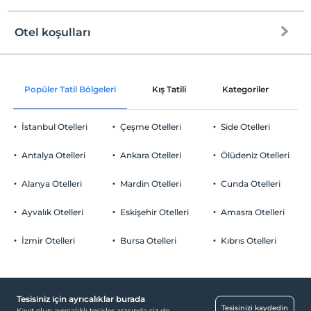
Otel koşulları
Internet
Check/in
Ücretsiz Wi-fi
En erken saat 15:00 ve sonrası
Popüler Tatil Bölgeleri
Kış Tatili
Kategoriler
P
Ortak alanlar ve tüm odalar
Check/out
En geç saat 11:00 ve öncesi
İstanbul Otelleri
Çeşme Otelleri
Side Otelleri
Evcil Hayvan
Evcil hayvan kabul edilmemektedir.
Antalya Otelleri
Ankara Otelleri
Ölüdeniz Otelleri
Sigara
Odalarda sigara içilmez
Alanya Otelleri
Mardin Otelleri
Cunda Otelleri
Otopark
Çocuklar
2 yaşına kadar olan bebekler ücretsizdir.
Ücretsiz Özel Otopark
Ayvalık Otelleri
Eskişehir Otelleri
Amasra Otelleri
Tesisin ücretsiz çocuk politkası yoktur
Otopark (Tesis bünyesinde)
İzmir Otelleri
Bursa Otelleri
Kıbrıs Otelleri
Tesisiniz için ayrıcalıklar burada
Ortak Alanlar
Tesisinizi kaydedin
Kayıt olun ayrıcalıklı tesisler arasında siz de