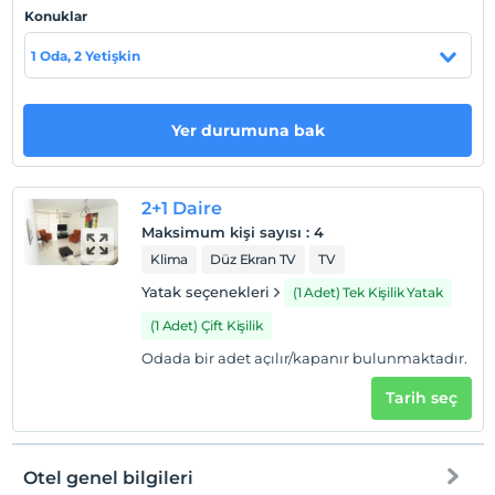
Check/in
Konuklar
En erken saat 15:00 ve sonrası
1 Oda, 2 Yetişkin
Check/out
En geç saat 11:00 ve öncesi
Evcil Hayvan
Yer durumuna bak
Evcil hayvan kabul edilmemektedir.
Sigara
2+1 Daire
Odalarda sigara içilmez
Maksimum kişi sayısı
:
4
Giriş saatleri
Klima
Düz Ekran TV
TV
Çocuklar
Yatak seçenekleri
(1 Adet) Tek Kişilik Yatak
2 yaşına kadar olan bebekler ücretsizdir.
(1 Adet) Çift Kişilik
Tesisin ücretsiz çocuk politkası yoktur
Odada bir adet açılır/kapanır bulunmaktadır.
Tarih seç
Otel genel bilgileri