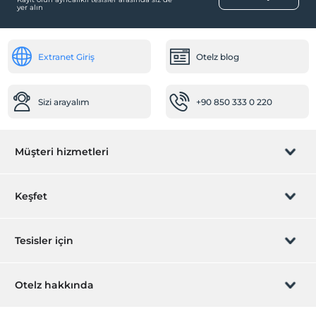
yer alın
Asansör
Ulaşım
Extranet Giriş
Otelz blog
Havaalanı servisi (ücretli)
Transfer servisi (ücretli)
Sizi arayalım
+90 850 333 0 220
Müşteri hizmetleri
Rezervasyon yönet
Keşfet
Sizi arayalım
Hediye Kart
Tesisler için
İştirak olun
ZPara Nedir?
Hemen tesisinizi ekleyin
Otelz hakkında
İletişim
Üye girişi