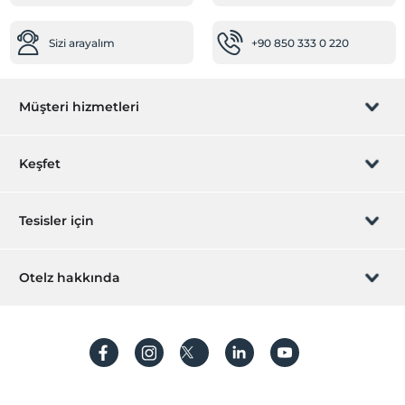
Sizi arayalım
+90 850 333 0 220
Müşteri hizmetleri
Rezervasyon yönet
Keşfet
Sizi arayalım
Hediye Kart
Tesisler için
İştirak olun
ZPara Nedir?
Hemen tesisinizi ekleyin
Otelz hakkında
İletişim
Üye girişi
Villa/Daire ekleyin
Hakkımızda
Sıkça sorulan sorular
Hesap oluştur
Sürdürülebilirlik
Kişisel Verilerin Korunması