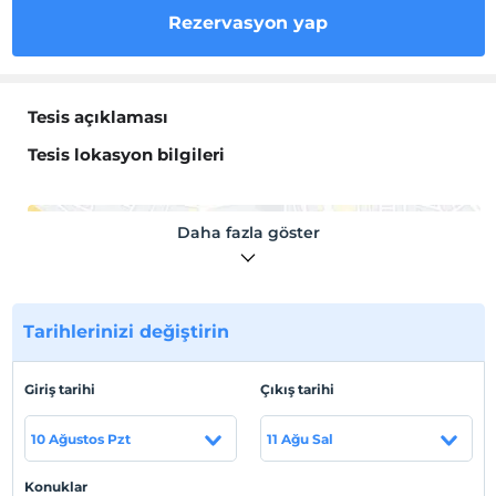
Rezervasyon yap
Tesis açıklaması
Tesis lokasyon bilgileri
Daha fazla göster
Haritada Göster
Tarihlerinizi değiştirin
Otel koşulları
Giriş tarihi
Çıkış tarihi
Check/in
En erken saat 14:00 ve sonrası
10 Ağustos Pzt
11 Ağu Sal
Check/out
En geç saat 10:00 ve öncesi
Konuklar