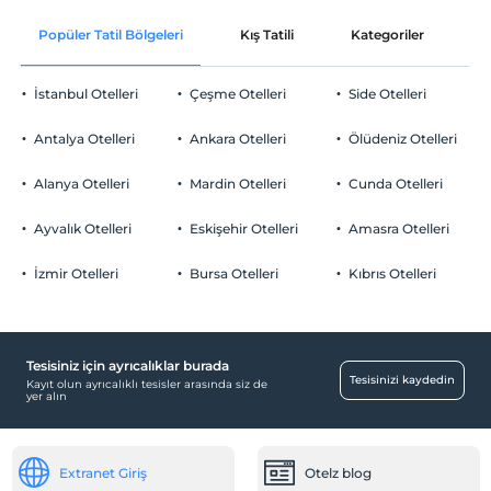
Ücretsiz Wi-fi
En erken saat 14:00 ve sonrası
Popüler Tatil Bölgeleri
Kış Tatili
Kategoriler
P
Ortak alanlar ve tüm odalar
Check/out
En geç saat 10:00 ve öncesi
İstanbul Otelleri
Çeşme Otelleri
Side Otelleri
Evcil Hayvan
Evcil hayvan kabul edilmemektedir.
Antalya Otelleri
Ankara Otelleri
Ölüdeniz Otelleri
Sigara
Yiyecek & İçecek
Odalarda sigara içilmez
Alanya Otelleri
Mardin Otelleri
Cunda Otelleri
Çocuklar
Paket servis olanağı
2 yaşına kadar olan bebekler ücretsizdir.
Ayvalık Otelleri
Eskişehir Otelleri
Amasra Otelleri
Diğer
Her bir oda için 1. çocuk 17 yaşına kadar ücretsizdir
Her bir oda için 2. çocuk 17 yaşına kadar ücretsizdir
İzmir Otelleri
Bursa Otelleri
Kıbrıs Otelleri
Isıtma
Öne Çıkan Özellikler
Şehir merkezi
Tesisiniz için ayrıcalıklar burada
Tesisinizi kaydedin
Kayıt olun ayrıcalıklı tesisler arasında siz de
yer alın
Extranet Giriş
Otelz blog