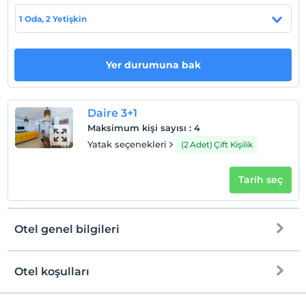
Evcil Hayvan
1 Oda, 2 Yetişkin
Evcil hayvan kabul edilmemektedir.
Sigara
Odalarda sigara içilmez
Yer durumuna bak
Çocuklar
2 yaşına kadar olan bebekler ücretsizdir.
Daire 3+1
Her bir oda için 1. çocuk 17 yaşına kadar ücretsizdir
Maksimum kişi sayısı
:
4
Her bir oda için 2. çocuk 17 yaşına kadar ücretsizdir
Yatak seçenekleri
(2 Adet) Çift Kişilik
Tarih seç
Otel genel bilgileri
Otel koşulları
Internet
Check/in