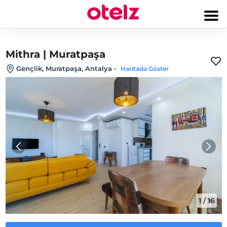
Mithra | Muratpaşa
Gençlik, Muratpaşa, Antalya
-
Haritada Göster
1
/
16