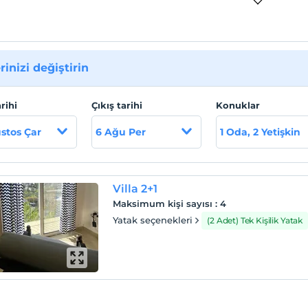
rinizi değiştirin
arihi
Çıkış tarihi
Konuklar
stos Çar
6 Ağu Per
1 Oda, 2 Yetişkin
Villa 2+1
Maksimum kişi sayısı
:
4
Yatak seçenekleri
(2 Adet) Tek Kişilik Yatak