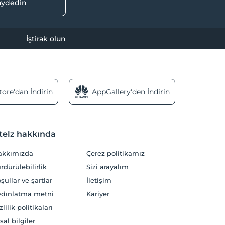
kaydedin
İştirak olun
ore'dan İndirin
AppGallery'den İndirin
telz hakkında
akkımızda
Çerez politikamız
rdürülebilirlik
Sizi arayalım
şullar ve şartlar
İletişim
dınlatma metni
Kariyer
zlilik politikaları
sal bilgiler