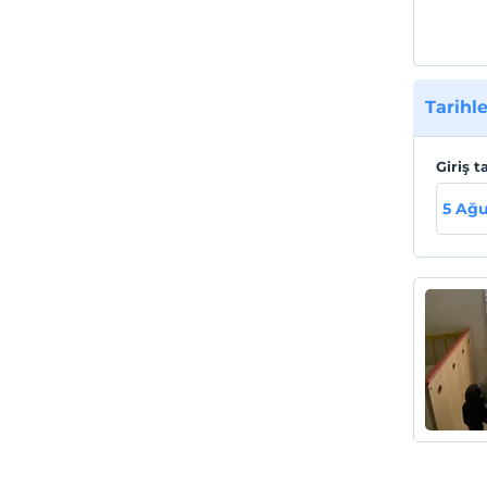
Tarihle
Giriş t
5 Ağu