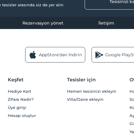
Tesisinizi 
ı tesisler arasında siz de yer alın
Rezervasyon yönet
İletişim
AppStore'dan İndirin
Google PlaySt
Keşfet
Tesisler için
O
Hediye Kart
Hemen tesisinizi ekleyin
H
ZPara Nedir?
Villa/Daire ekleyin
Sü
Üye girişi
Ko
Hesap oluştur
Ay
Gi
Ya