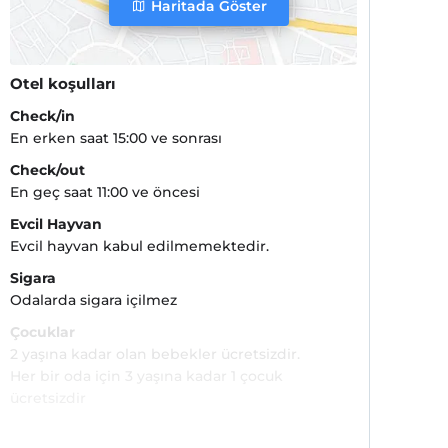
Haritada Göster
Otel koşulları
Check/in
En erken saat 15:00 ve sonrası
Check/out
En geç saat 11:00 ve öncesi
Evcil Hayvan
Evcil hayvan kabul edilmemektedir.
Sigara
Odalarda sigara içilmez
Çocuklar
2 yaşına kadar olan bebekler ücretsizdir.
Her bir oda için 3 yaşına kadar 1 çocuk
ücretsizdir