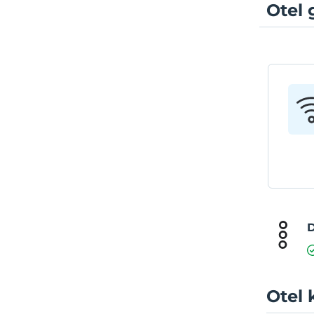
Otel 
D
Otel 