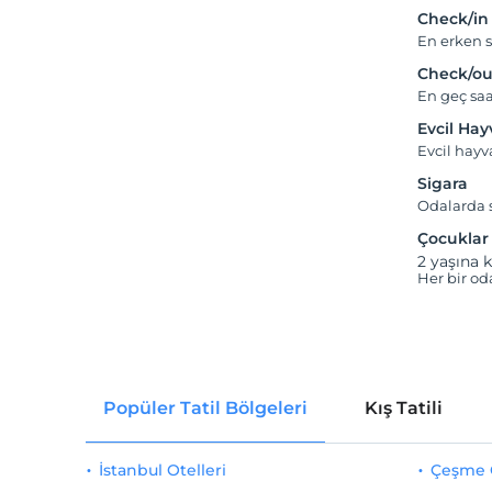
Check/in
En erken s
Check/ou
En geç saa
Evcil Ha
Evcil hay
Sigara
Odalarda s
Çocuklar
2 yaşına k
Her bir od
Popüler Tatil Bölgeleri
Kış Tatili
İstanbul Otelleri
Çeşme O