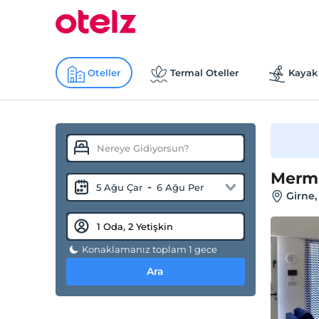
Oteller
Termal Oteller
Kayak 
Merma
-
5 Ağu Çar
6 Ağu Per
Girne,
Konaklamanız toplam 1 gece
Ara