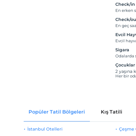
Check/in
En erken s
Check/ou
En geç saa
Evcil Ha
Evcil hayv
Sigara
Odalarda s
Çocuklar
2 yaşına k
Her bir od
Popüler Tatil Bölgeleri
Kış Tatili
İstanbul Otelleri
Çeşme O