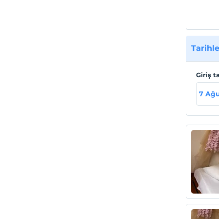
Tarihle
Giriş t
7 Ağ