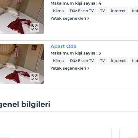
Maksimum kişi sayısı
:
4
Klima
Düz Ekran TV
TV
İnternet
Kab
Yatak seçenekleri
Apart Oda
Maksimum kişi sayısı
:
3
Klima
Düz Ekran TV
TV
İnternet
Kab
Yatak seçenekleri
genel bilgileri