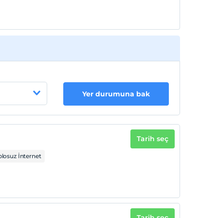
Yer durumuna bak
Tarih seç
losuz İnternet
Tarih seç