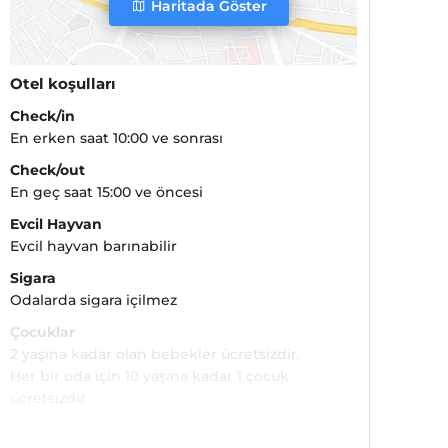
Haritada Göster
Otel koşulları
Check/in
En erken saat 10:00 ve sonrası
Check/out
En geç saat 15:00 ve öncesi
Evcil Hayvan
Evcil hayvan barınabilir
Sigara
Odalarda sigara içilmez
Çocuklar
2 yaşına kadar olan bebekler ücretsizdir.
Her bir oda için 10 yaşına kadar 1 çocuk
ücretsizdir