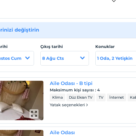
rinizi değiştirin
arihi
Çıkış tarihi
Konuklar
ustos Cum
8 Ağu Cts
1 Oda, 2 Yetişkin
Aile Odası - B tipi
Maksimum kişi sayısı
:
4
Klima
Düz Ekran TV
TV
İnternet
Kab
Yatak seçenekleri
Aile Odası