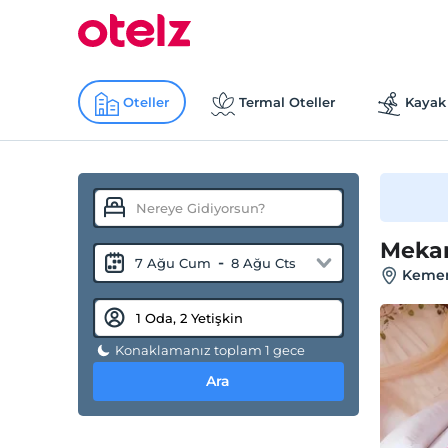
Oteller
Termal Oteller
Kayak 
Meka
-
7 Ağu Cum
8 Ağu Cts
Kemer
Konaklamanız toplam 1 gece
Ara