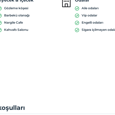
iyecek & İçecek
Odalar
Gözleme köşesi
Aile odaları
Barbekü olanağı
Vip odalar
Nargile Cafe
Engelli odaları
Kahvaltı Salonu
Sigara içilmeyen odal
koşulları