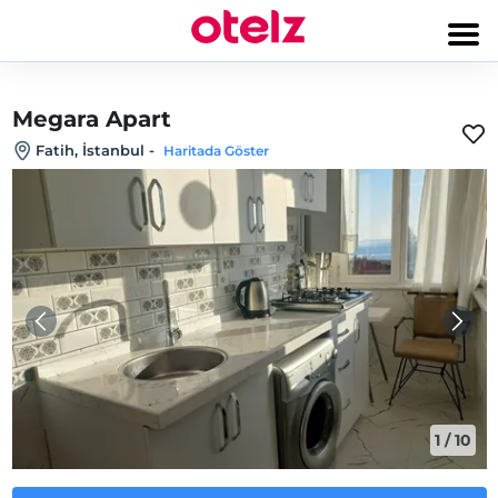
Megara Apart
Fatih, İstanbul
-
Haritada Göster
1
/
10