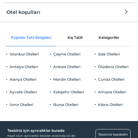
Otel koşulları
Internet
Check/in
Ücretsiz Wi-fi
En erken saat 13:00 ve sonrası
Popüler Tatil Bölgeleri
Kış Tatili
Kategoriler
P
Ortak alanlar ve tüm odalar
Check/out
En geç saat 12:00 ve öncesi
İstanbul Otelleri
Çeşme Otelleri
Side Otelleri
Evcil Hayvan
Evcil hayvan barınabilir
Antalya Otelleri
Ankara Otelleri
Ölüdeniz Otelleri
Sigara
Sigara içilen alanlar var
Alanya Otelleri
Mardin Otelleri
Cunda Otelleri
Otopark
Çocuklar
2 yaşına kadar olan bebekler ücretsizdir.
Ücretli Özel Otopark
Ayvalık Otelleri
Eskişehir Otelleri
Amasra Otelleri
Her bir oda için 6 yaşına kadar 1 çocuk ücretsizdir
Otopark (Tesis disinda)
İzmir Otelleri
Bursa Otelleri
Kıbrıs Otelleri
Özel Notları Görmek İçin Tıklayınız.
Tesisiniz için ayrıcalıklar burada
Yiyecek & İçecek
Tesisinizi kaydedin
Kayıt olun ayrıcalıklı tesisler arasında siz de