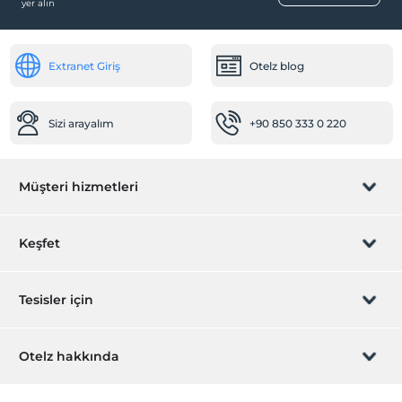
yer alın
Paket servis olanağı
Odalar
Extranet Giriş
Otelz blog
Aile odaları
Sağlık
Sizi arayalım
+90 850 333 0 220
Hastaneye kolay ulaşım (15 dakika)
Öne Çıkan Özellikler
Müşteri hizmetleri
Evcil hayvan dostu
Diğer
Rezervasyon yönet
Keşfet
Isıtma
Klima
Sizi arayalım
Hediye Kart
Tesisler için
İştirak olun
ZPara Nedir?
Hemen tesisinizi ekleyin
Otelz hakkında
İletişim
Üye girişi
Villa/Daire ekleyin