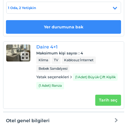
1 Oda, 2 Yetişkin
Check/in
En erken saat 13:00 ve sonrası
Check/out
Yer durumuna bak
En geç saat 12:00 ve öncesi
Evcil Hayvan
Evcil hayvan barınabilir
Daire 4+1
Maksimum kişi sayısı
:
4
Sigara
Klima
TV
Kablosuz İnternet
Sigara içilen alanlar var
Bebek Sandalyesi
Giriş saatleri
Yatak seçenekleri
(1 Adet) Büyük Çift Kişilik
Çocuklar
2 yaşına kadar olan bebekler ücretsizdir.
(1 Adet) Ranza
Her bir oda için 6 yaşına kadar 1 çocuk ücretsizdir
Tarih seç
Otel genel bilgileri