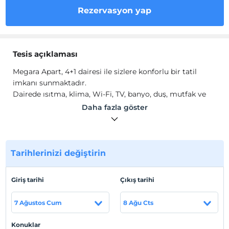
Rezervasyon yap
Tesis açıklaması
Megara Apart, 4+1 dairesi ile sizlere konforlu bir tatil
imkanı sunmaktadır.
Dairede ısıtma, klima, Wi-Fi, TV, banyo, duş, mutfak ve
mutfak gereçleri gibi olanaklar mevcuttur.
Daha fazla göster
Tesis lokasyon bilgileri
İstanbul Fatih'te konumlanmaktadır. İstanbul
Havalimanı'na 1 saat sürüş mesafesindedir.
Tarihlerinizi değiştirin
Giriş tarihi
Çıkış tarihi
Haritada Göster
7 Ağustos Cum
8 Ağu Cts
Konuklar
Otel koşulları