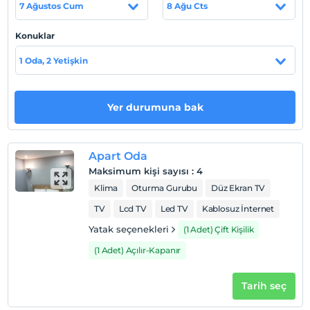
7 Ağustos Cum
8 Ağu Cts
Konuklar
Haritada Göster
1 Oda, 2 Yetişkin
Otel koşulları
Yer durumuna bak
Check/in
En erken saat 13:00 ve sonrası
Apart Oda
Check/out
En geç saat 12:00 ve öncesi
Maksimum kişi sayısı
:
4
Klima
Oturma Gurubu
Düz Ekran TV
Evcil Hayvan
Evcil hayvan barınabilir
TV
Lcd TV
Led TV
Kablosuz İnternet
Yatak seçenekleri
(1 Adet) Çift Kişilik
Sigara
Odalarda sigara içilmez
(1 Adet) Açılır-Kapanır
Çocuklar
2 yaşına kadar olan bebekler ücretsizdir.
Tarih seç
Her bir oda için 6 yaşına kadar 1 çocuk ücretsizdir