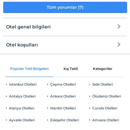
Tüm yorumlar (7)
Otel genel bilgileri
Otel koşulları
Internet
Check/in
Ücretsiz Wi-fi
En erken saat 13:00 ve sonrası
Popüler Tatil Bölgeleri
Kış Tatili
Kategoriler
P
Ortak alanlar ve tüm odalar
Check/out
En geç saat 12:00 ve öncesi
İstanbul Otelleri
Çeşme Otelleri
Side Otelleri
Evcil Hayvan
Evcil hayvan barınabilir
Antalya Otelleri
Ankara Otelleri
Ölüdeniz Otelleri
Sigara
Odalarda sigara içilmez
Alanya Otelleri
Mardin Otelleri
Cunda Otelleri
Otopark
Çocuklar
2 yaşına kadar olan bebekler ücretsizdir.
Ücretli Özel Otopark
Ayvalık Otelleri
Eskişehir Otelleri
Amasra Otelleri
Her bir oda için 6 yaşına kadar 1 çocuk ücretsizdir
Otopark (Tesis disinda)