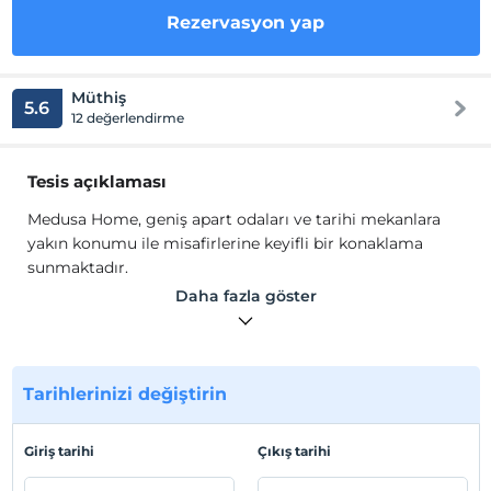
Rezervasyon yap
Müthiş
5.6
12 değerlendirme
Tesis açıklaması
Medusa Home, geniş apart odaları ve tarihi mekanlara
yakın konumu ile misafirlerine keyifli bir konaklama
sunmaktadır.
Daha fazla göster
Odalarda, kanepe, TV, uydu kanalları, Wi-Fi, klima, mini
mutfak, mutfak eşyaları, elektrikli su ısıtıcısı ve ütü
olanakları bulunmaktadır.
Tarihlerinizi değiştirin
Tesis lokasyon bilgileri
Fatih'te konumlanmaktadır. Süleymaniye Camii' 1.7 km,
Giriş tarihi
Çıkış tarihi
İstanbul Mısır Çarşısı 2.5 km, Galata Kulesi 3.5 km,
Sultanahmet Camii 3.9 km uzaklıktadır.