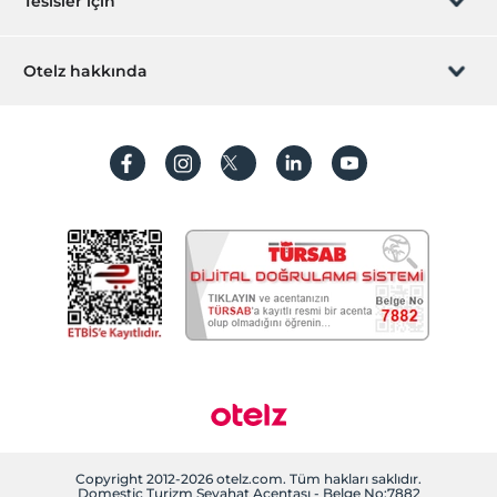
Tesisler için
Temizlik Hizmetleri
İştirak olun
ZPara Nedir?
Günlük temizlik hizmeti
Hemen tesisinizi ekleyin
Otelz hakkında
Çamaşırhane
İletişim
Üye girişi
Ütü hizmeti
Villa/Daire ekleyin
Hakkımızda
Sıkça sorulan sorular
Çalışma Alanları
Hesap oluştur
Sürdürülebilirlik
Faks/fotokopi
Kişisel Verilerin Korunması
Scanner
Koşullar ve şartlar
Business center
İşlem rehberi
Printer
Aydınlatma metni
Fotokopi
Gizlilik politikaları
Yasal bilgiler
Çerez politikamız
Copyright 2012-2026 otelz.com. Tüm hakları saklıdır.
Domestic Turizm Seyahat Acentası - Belge No:7882