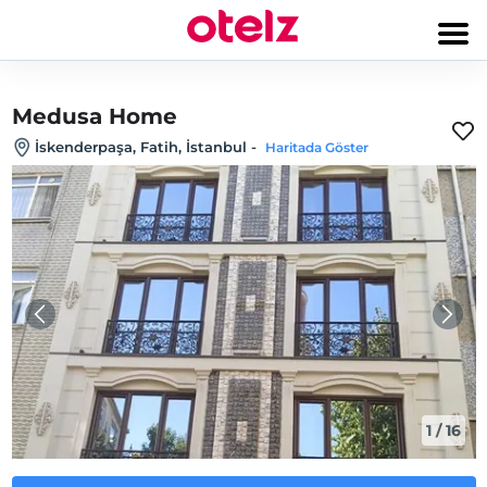
Medusa Home
İskenderpaşa, Fatih, İstanbul
-
Haritada Göster
1
/
16