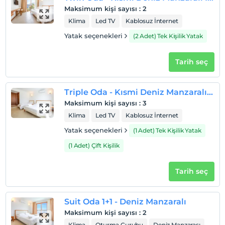
saatler dışında giriş kapısı kapalıdır.
Maksimum kişi sayısı
:
2
Klima
Led TV
Kablosuz İnternet
Çocuklar
Tesisimizde 12 yaş altı çocuklar konaklayamaz
Yatak seçenekleri
(2 Adet) Tek Kişilik Yatak
Tarih seç
Triple Oda - Kısmi Deniz Manzaralı Üç Kişilik
Maksimum kişi sayısı
:
3
Klima
Led TV
Kablosuz İnternet
Yatak seçenekleri
(1 Adet) Tek Kişilik Yatak
(1 Adet) Çift Kişilik
Tarih seç
Suit Oda 1+1 - Deniz Manzaralı
Maksimum kişi sayısı
:
2
Klima
Oturma Gurubu
Deniz Manzarası