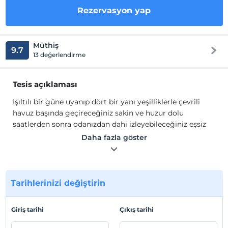
Rezervasyon yap
Müthiş
9.7
13 değerlendirme
Tesis açıklaması
Işıltılı bir güne uyanıp dört bir yanı yeşilliklerle çevrili
havuz başında geçireceğiniz sakin ve huzur dolu
saatlerden sonra odanızdan dahi izleyebileceğiniz eşsiz
gün batımını ve Akdeniz'in yakamoz seli eşliğinde
Daha fazla göster
doyumsuz Kaş gecelerini yaşamak isterseniz Kaş
Medimar Hotel ‘de misafirimiz olun.
Kaş Çukurbağ Yarımadası'nda bulunan otelimizde farklı
konaklama seçenekleri ile doğayla ve denizle iç içe
Tarihlerinizi değiştirin
unutulmaz bir tatil deneyimi sizleri bekliyor.
Tesis lokasyon bilgileri
Giriş tarihi
Çıkış tarihi
Tesis, Antalya Kaş Yarımada'dadır. Kaş Merkez'e araçla 5