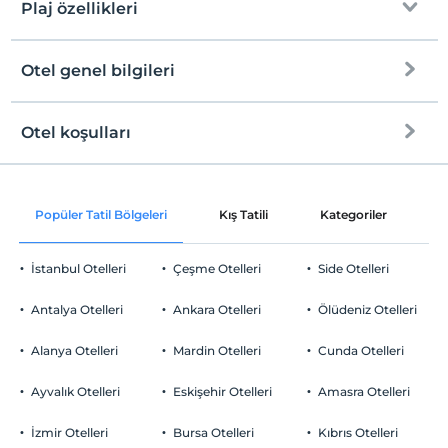
Plaj özellikleri
Otel genel bilgileri
Plaja
3 km mesafededir
Otel koşulları
Internet
Check/in
Ücretsiz Wi-fi
En erken saat 15:00 ve sonrası
Popüler Tatil Bölgeleri
Kış Tatili
Kategoriler
P
Ortak alanlar ve tüm odalar
Check/out
En geç saat 11:00 ve öncesi
İstanbul Otelleri
Çeşme Otelleri
Side Otelleri
Evcil Hayvan
Evcil hayvan kabul edilmemektedir.
Antalya Otelleri
Ankara Otelleri
Ölüdeniz Otelleri
Sigara
Odalarda sigara içilmez
Alanya Otelleri
Mardin Otelleri
Cunda Otelleri
Otopark
Giriş saatleri
Tesise 15:00 – 23:00 saatleri arasında giriş yapılabilir. Bu saatler
Ücretsiz Halka Açık Otopark
Ayvalık Otelleri
Eskişehir Otelleri
Amasra Otelleri
dışında giriş kapısı kapalıdır.
Otopark (Tesis disinda)
İzmir Otelleri
Bursa Otelleri
Kıbrıs Otelleri
Yaş kısıtlaması