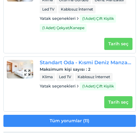
Led TV
Kablosuz İnternet
Yatak seçenekleri
(1 Adet) Çift Kişilik
(1 Adet) Çekyat/Kanepe
Tarih seç
Standart Oda - Kısmi Deniz Manzaralı Çift Kişilik
Maksimum kişi sayısı
:
2
Klima
Led TV
Kablosuz İnternet
Yatak seçenekleri
(1 Adet) Çift Kişilik
Tarih seç
Tüm yorumlar (11)