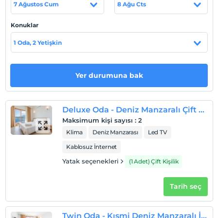
7 Ağustos Cum
8 Ağu Cts
dk. uzaklıktadır.
Konuklar
1 Oda, 2 Yetişkin
Haritada Göster
Yer durumuna bak
Otel koşulları
Check/in
En erken saat 15:00 ve sonrası
Deluxe Oda - Deniz Manzaralı Çift Kişilik
Maksimum kişi sayısı
:
2
Check/out
Klima
Deniz Manzarası
Led TV
En geç saat 11:00 ve öncesi
Kablosuz İnternet
Evcil Hayvan
Evcil hayvan kabul edilmemektedir.
Yatak seçenekleri
(1 Adet) Çift Kişilik
Sigara
Tarih seç
Odalarda sigara içilmez
Giriş saatleri
Tesise 15:00 – 23:00 saatleri arasında giriş yapılabilir. Bu
Twin Oda - Kısmi Deniz Manzaralı İki Ayrı Yatak