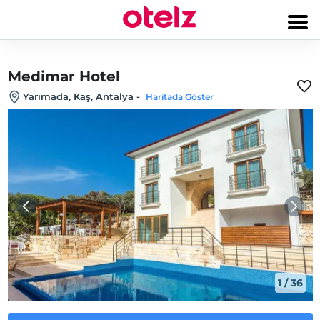
Medimar Hotel
Yarımada, Kaş, Antalya
-
Haritada Göster
1
/
36