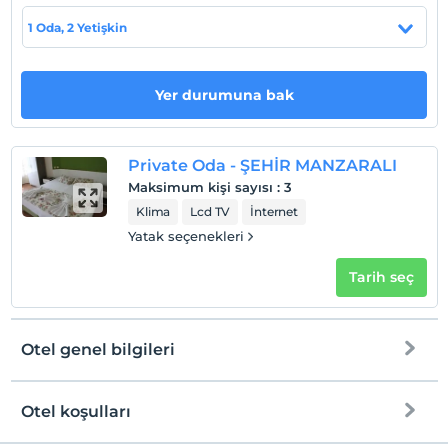
Evcil Hayvan
1 Oda, 2 Yetişkin
Evcil hayvan kabul edilmemektedir.
Sigara
Odalarda sigara içilmez
Yer durumuna bak
Çocuklar
2 yaşına kadar olan bebekler ücretsizdir.
Private Oda - ŞEHİR MANZARALI
Tesisin ücretsiz çocuk politkası yoktur
Maksimum kişi sayısı
:
3
Klima
Lcd TV
İnternet
Yatak seçenekleri
Tarih seç
Otel genel bilgileri
Otel koşulları
Internet