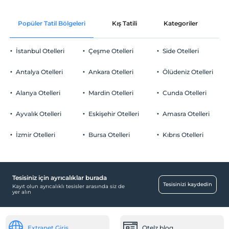
Check/in
Ücretsiz Wi-fi
En erken saat 10:00 ve sonrası
Popüler Tatil Bölgeleri
Kış Tatili
Kategoriler
P
Ortak alanlar ve tüm odalar
Check/out
En geç saat 13:00 ve öncesi
İstanbul Otelleri
Çeşme Otelleri
Side Otelleri
Evcil Hayvan
Evcil hayvan kabul edilmemektedir.
Antalya Otelleri
Ankara Otelleri
Ölüdeniz Otelleri
Sigara
Odalarda sigara içilmez
Alanya Otelleri
Mardin Otelleri
Cunda Otelleri
Otopark
Çocuklar
2 yaşına kadar olan bebekler ücretsizdir.
Ücretsiz Özel Otopark
Ayvalık Otelleri
Eskişehir Otelleri
Amasra Otelleri
Tesisin ücretsiz çocuk politkası yoktur
Otopark (Tesis bünyesinde)
İzmir Otelleri
Bursa Otelleri
Kıbrıs Otelleri
Tesisiniz için ayrıcalıklar burada
Havuz
Tesisinizi kaydedin
Kayıt olun ayrıcalıklı tesisler arasında siz de
yer alın
Açık Yüzme Havuzu (Sezonluk)
Eğlence Hizmetleri
Extranet Giriş
Otelz blog
Gece Clubü