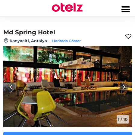
Md Spring Hotel
Konyaalti, Antalya
-
Haritada Göster
1
/
10