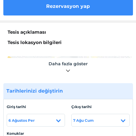
Rezervasyon yap
Tesis açıklaması
Tesis lokasyon bilgileri
Daha fazla göster
Haritada Göster
Tarihlerinizi değiştirin
Otel koşulları
Giriş tarihi
Çıkış tarihi
Check/in
En erken saat 10:00 ve sonrası
6 Ağustos Per
7 Ağu Cum
Check/out
En geç saat 13:00 ve öncesi
Konuklar