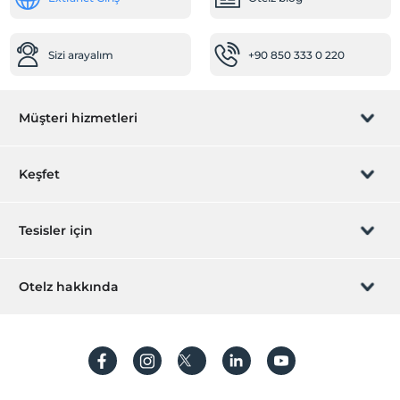
Odalar
Sizi arayalım
+90 850 333 0 220
Aile odaları
Bebek
Müşteri hizmetleri
Restoranda bebek sandalyesi
Sağlık
Rezervasyon yönet
Keşfet
Hastaneye kolay ulaşım (15 dakika)
Çalışma Alanları
Sizi arayalım
Hediye Kart
Tesisler için
Faks/fotokopi
Printer
İştirak olun
ZPara Nedir?
Hemen tesisinizi ekleyin
Otelz hakkında
Ortak Alanlar
İletişim
Üye girişi
Kütüphane
Villa/Daire ekleyin
Hakkımızda
Tv odası
Sıkça sorulan sorular
Hesap oluştur
Dinlenme salonu
Sürdürülebilirlik
Temizlik Hizmetleri