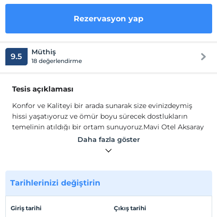
Rezervasyon yap
Müthiş
9.5
18 değerlendirme
Tesis açıklaması
Konfor ve Kaliteyi bir arada sunarak size evinizdeymiş
hissi yaşatıyoruz ve ömür boyu sürecek dostlukların
temelinin atıldığı bir ortam sunuyoruz.Mavi Otel Aksaray
olarak, kalitede, hizmette ve müşteri ilişkilerimizde en iyi
Daha fazla göster
olmak ve kamuoyunda bu imajı korumak ana
hedefimizdir.Şirketimiz müşteri memnuniyetini ve
kaliteyi kendine prensip edinmiştir. Beklentilere en kısa
sürede ve en kaliteli şekilde cevap veriyoruz.
Tarihlerinizi değiştirin
Konfor ve Kaliteyi bir arada sunarak size evinizdeymiş
hissi yaşatıyoruz ve ömür boyu sürecek dostlukların
Giriş tarihi
Çıkış tarihi
temelinin atıldığı bir ortam sunuyoruz.Mavi Otel Aksaray