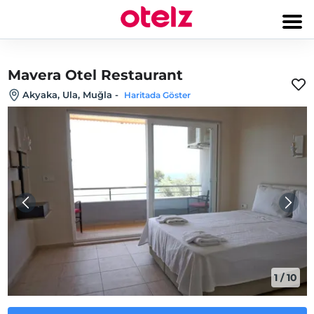
Mavera Otel Restaurant
Akyaka, Ula, Muğla
-
Haritada Göster
1
/
10