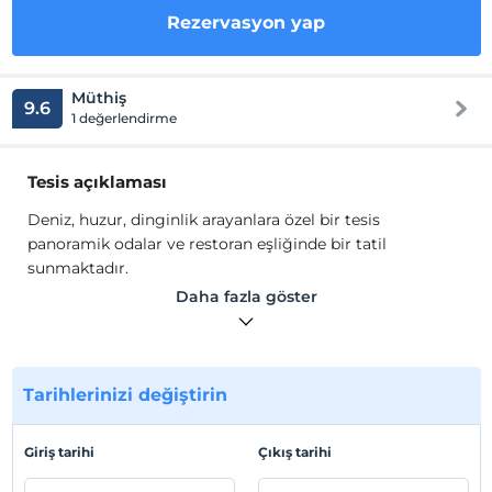
Rezervasyon yap
Müthiş
9.6
1 değerlendirme
Tesis açıklaması
Deniz, huzur, dinginlik arayanlara özel bir tesis
panoramik odalar ve restoran eşliğinde bir tatil
sunmaktadır.
Gürültü ve karmaşadan uzak, deniz ve doğa seslerinin
Daha fazla göster
eşliğinde geceleri yıldızları daha parlak yakamozu daha
canlı görebileceğiniz, gerçekten dinlenmeye ihtiyacı olan
temiz kalabalıktan uzak tatil arayanlara özel bir tesistir.
Tarihlerinizi değiştirin
Tesis lokasyon bilgileri
Akyaka ile Akbük koyu'nun tam ortasında, Akyaka'ya 9
Giriş tarihi
Çıkış tarihi
km. mesafede konumlanmıştır.