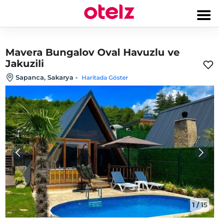
Mavera Bungalov Oval Havuzlu ve
Jakuzili
Sapanca, Sakarya
-
Haritada Göster
1
/
15