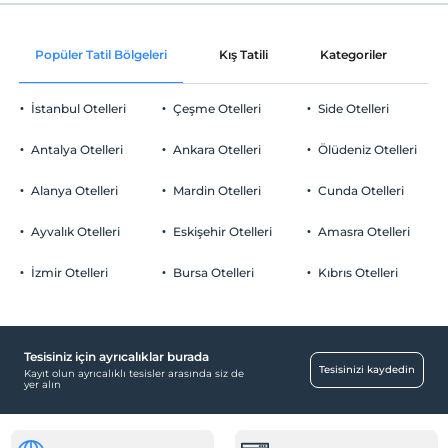
Check/in
Ücretsiz Wi-fi
En erken saat 14:00 ve sonrası
Popüler Tatil Bölgeleri
Kış Tatili
Kategoriler
P
Ortak alanlar ve tüm odalar
Check/out
En geç saat 12:00 ve öncesi
İstanbul Otelleri
Çeşme Otelleri
Side Otelleri
Evcil Hayvan
Evcil hayvan kabul edilmemektedir.
Antalya Otelleri
Ankara Otelleri
Ölüdeniz Otelleri
Sigara
Odalarda sigara içilmez
Alanya Otelleri
Mardin Otelleri
Cunda Otelleri
Otopark
Çocuklar
2 yaşına kadar olan bebekler ücretsizdir.
Ücretsiz Halka Açık Otopark
Ayvalık Otelleri
Eskişehir Otelleri
Amasra Otelleri
Her bir oda için 6 yaşına kadar 1 çocuk ücretsizdir
Otopark (Tesis bünyesinde)
İzmir Otelleri
Bursa Otelleri
Kıbrıs Otelleri
Tesisiniz için ayrıcalıklar burada
Yiyecek & İçecek
Tesisinizi kaydedin
Kayıt olun ayrıcalıklı tesisler arasında siz de
yer alın
Barbekü olanağı
Spa ve Sağlık Olanakları