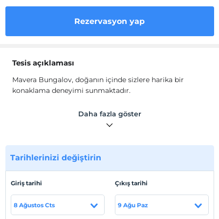
Rezervasyon yap
Tesis açıklaması
Mavera Bungalov, doğanın içinde sizlere harika bir
konaklama deneyimi sunmaktadır.
Muhteşem vadi manzarası ile sizlere Karadeniz doğasını
Daha fazla göster
hissettirecek bir bungalov hayal edin. Kışın şöminesinde
ısınabilir, yazın ise çocuklarınız ile birlikte havuzun tadını
çıkartabilirsiniz. Bungalov otelimiz size güvenlikli bir
konaklama deneyimi sunuyor.
Tarihlerinizi değiştirin
Giriş tarihi
Çıkış tarihi
Tesis lokasyon bilgileri
Sakarya Sapanca'da konumlanmaktadır.
8 Ağustos Cts
9 Ağu Paz