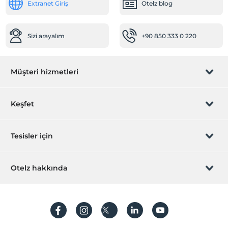
Extranet Giriş
Otelz blog
Jakuzi
Havuz
Sizi arayalım
+90 850 333 0 220
Açık Yüzme Havuzu
Isıtmalı Havuz
Diğer
Müşteri hizmetleri
Klima
Şömine
Rezervasyon yönet
Keşfet
Sizi arayalım
Hediye Kart
Tesisler için
İştirak olun
ZPara Nedir?
Hemen tesisinizi ekleyin
Otelz hakkında
İletişim
Üye girişi
Villa/Daire ekleyin
Hakkımızda
Sıkça sorulan sorular
Hesap oluştur
Sürdürülebilirlik