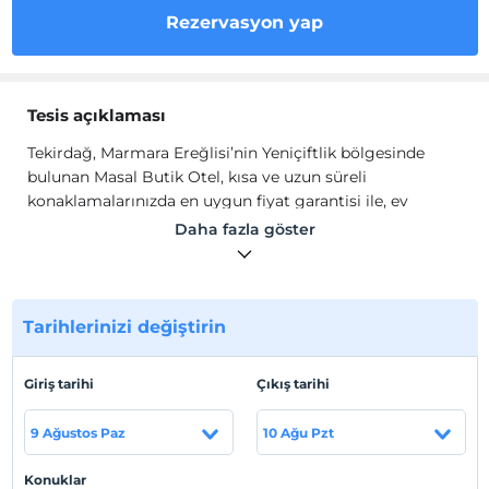
Rezervasyon yap
Tesis açıklaması
Tekirdağ, Marmara Ereğlisi’nin Yeniçiftlik bölgesinde
bulunan Masal Butik Otel, kısa ve uzun süreli
konaklamalarınızda en uygun fiyat garantisi ile, ev
konforunda 4 mevsim & 7/24 profesyonel ve seçkin
Daha fazla göster
konaklama hizmeti vermektedir. Denize 3 Dakikalık
mesafesi ile bölgenin en gözde otelidir.
Tekirdağ, Marmara Ereğlisi’nin Yeniçiftlik bölgesinde
bulunan Masal Butik Otel, kısa ve uzun süreli
Tarihlerinizi değiştirin
konaklamalarınızda en uygun fiyat garantisi ile, ev
konforunda 4 mevsim & 7/24 profesyonel ve seçkin
Giriş tarihi
Çıkış tarihi
konaklama hizmeti vermektedir. Denize 3 Dakikalık
mesafesi ile bölgenin en gözde otelidir.
9 Ağustos Paz
10 Ağu Pzt
Tesis lokasyon bilgileri
Konuklar