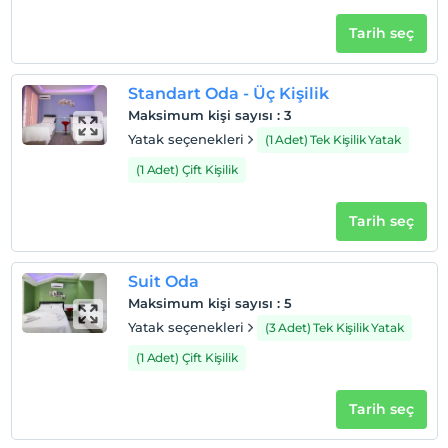
Sigara
Odalarda sigara içilmez
Tarih seç
Çocuklar
2 yaşına kadar olan bebekler ücretsizdir.
Standart Oda - Üç Kişilik
Her bir oda için 1. çocuk 6 yaşına kadar ücretsizdir
Maksimum kişi sayısı
:
3
Her bir oda için 2. çocuk 6 yaşına kadar ücretsizdir
Yatak seçenekleri
(1 Adet) Tek Kişilik Yatak
(1 Adet) Çift Kişilik
Tarih seç
Suit Oda
Maksimum kişi sayısı
:
5
Yatak seçenekleri
(3 Adet) Tek Kişilik Yatak
(1 Adet) Çift Kişilik
Tarih seç