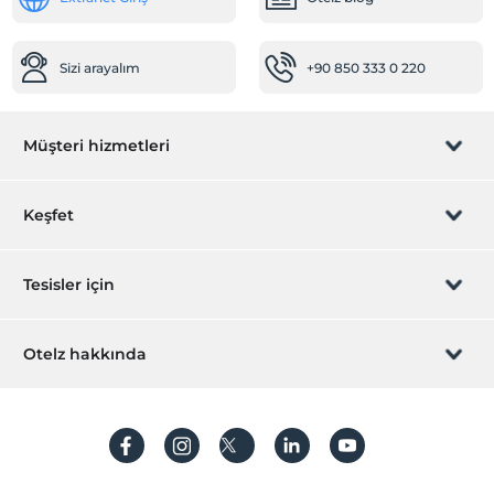
Sizi arayalım
+90 850 333 0 220
Müşteri hizmetleri
Rezervasyon yönet
Keşfet
Sizi arayalım
Hediye Kart
Tesisler için
İştirak olun
ZPara Nedir?
Hemen tesisinizi ekleyin
Otelz hakkında
İletişim
Üye girişi
Villa/Daire ekleyin
Hakkımızda
Sıkça sorulan sorular
Hesap oluştur
Sürdürülebilirlik