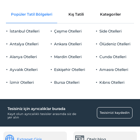
Check/in
Ücretsiz Wi-fi
En erken saat 14:00 ve sonrası
Popüler Tatil Bölgeleri
Kış Tatili
Kategoriler
P
Ortak alanlar ve tüm odalar
Check/out
En geç saat 12:00 ve öncesi
İstanbul Otelleri
Çeşme Otelleri
Side Otelleri
Evcil Hayvan
Evcil hayvan kabul edilmemektedir.
Antalya Otelleri
Ankara Otelleri
Ölüdeniz Otelleri
Sigara
Odalarda sigara içilmez
Alanya Otelleri
Mardin Otelleri
Cunda Otelleri
Otopark
Çocuklar
2 yaşına kadar olan bebekler ücretsizdir.
Ücretsiz Halka Açık Otopark
Ayvalık Otelleri
Eskişehir Otelleri
Amasra Otelleri
Her bir oda için 7 yaşına kadar 2 çocuk ücretsizdir
Otopark (Tesis disinda)
İzmir Otelleri
Bursa Otelleri
Kıbrıs Otelleri
Tesisiniz için ayrıcalıklar burada
Odalar
Tesisinizi kaydedin
Kayıt olun ayrıcalıklı tesisler arasında siz de
yer alın
Aile odaları
Temizlik Hizmetleri
Extranet Giriş
Otelz blog
Haftalık temizlik hizmeti