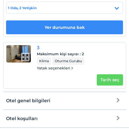
Evcil Hayvan
1 Oda, 2 Yetişkin
Evcil hayvan kabul edilmemektedir.
Sigara
Odalarda sigara içilmez
Yer durumuna bak
Çocuklar
2 yaşına kadar olan bebekler ücretsizdir.
3
Her bir oda için 7 yaşına kadar 2 çocuk ücretsizdir
Maksimum kişi sayısı
:
2
Klima
Oturma Gurubu
Yatak seçenekleri
Tarih seç
Otel genel bilgileri
Otel koşulları
Internet