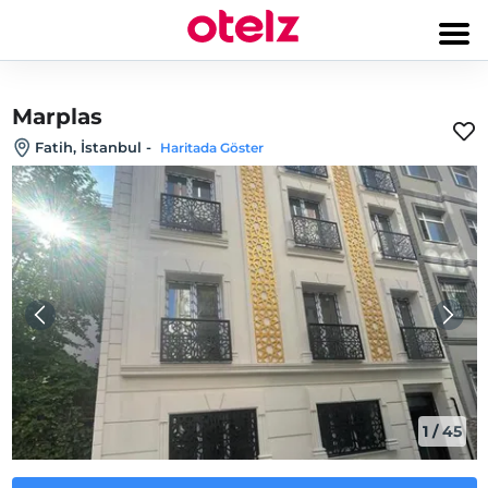
Marplas
Fatih, İstanbul
-
Haritada Göster
1
/
45