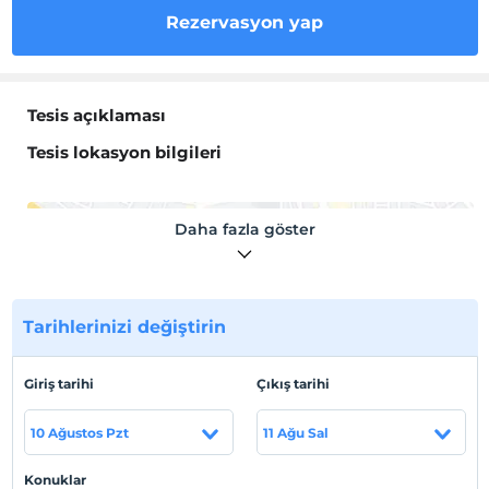
Rezervasyon yap
Tesis açıklaması
Tesis lokasyon bilgileri
Daha fazla göster
Haritada Göster
Tarihlerinizi değiştirin
Otel koşulları
Giriş tarihi
Çıkış tarihi
Check/in
En erken saat 14:00 ve sonrası
10 Ağustos Pzt
11 Ağu Sal
Check/out
En geç saat 12:00 ve öncesi
Konuklar