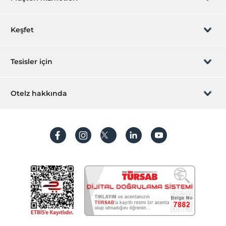
Güneşlenme terası
Teras
Rezervasyon yönet
Keşfet
Odalar
Sizi arayalım
Aile odaları
Hediye Kart
Tesisler için
Ses geçirmeyen odalar
İştirak olun
ZPara Nedir?
Sigara içilmeyen odalar
Hemen tesisinizi ekleyin
Otelz hakkında
Resepsiyon Hizmetleri
İletişim
Üye girişi
Villa/Daire ekleyin
24 saat açık resepsiyon
Hakkımızda
Sıkça sorulan sorular
Emanet kasası
Hesap oluştur
Hızlı check-in/check-out
Sürdürülebilirlik
Kişisel Verilerin Korunması
Temizlik Hizmetleri
Koşullar ve şartlar
Günlük temizlik hizmeti
İşlem rehberi
Çamaşırhane
Aydınlatma metni
Ütü hizmeti
Diğer