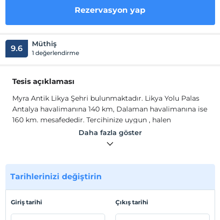
Rezervasyon yap
Müthiş
9.6
1 değerlendirme
Tesis açıklaması
Myra Antik Likya Şehri bulunmaktadır. Likya Yolu Palas
Antalya havalimanına 140 km, Dalaman havalimanına ise
160 km. mesafededir. Tercihinize uygun , halen
doğallıklarını koruyan Çayağzı plajına ve Taşdibi plajına
Daha fazla göster
10 dk.da ulaşabilirsiniz. Ayrıca 15 dk. yürüyüş ile eşsiz
Kapaklı Koyuna ulaşılabilir vede kendilerinden emin olan
yüzücü ve yürüyüşçülere ise 2-3 saatlik sürprizlerle dolu
Tarihi Likya Yolunda yürümeleri önerilir.
Tarihlerinizi değiştirin
Myra Antik Likya Şehri bulunmaktadır. Likya Yolu Palas
Antalya havalimanına 140 km, Dalaman havalimanına ise
Giriş tarihi
Çıkış tarihi
160 km. mesafededir. Tercihinize uygun , halen
doğallıklarını koruyan Çayağzı plajına ve Taşdibi plajına