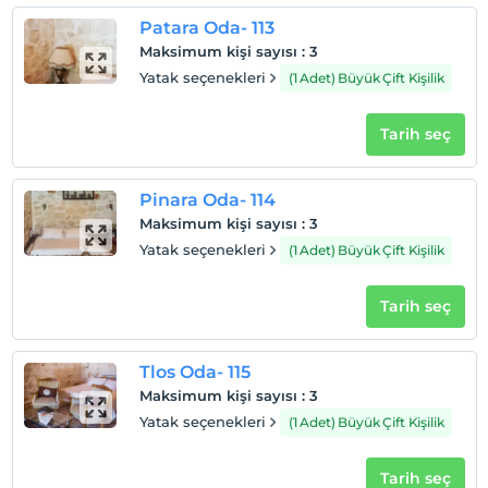
Patara Oda- 113
Maksimum kişi sayısı
:
3
Otel koşulları
Yatak seçenekleri
(1 Adet) Büyük Çift Kişilik
Check/in
Tarih seç
En erken saat 14:00 ve sonrası
Check/out
En geç saat 12:00 ve öncesi
Pinara Oda- 114
Maksimum kişi sayısı
:
3
Evcil Hayvan
Yatak seçenekleri
(1 Adet) Büyük Çift Kişilik
Evcil hayvan kabul edilmemektedir.
Sigara
Tarih seç
Odalarda sigara içilmez
Çocuklar
Tlos Oda- 115
2 yaşına kadar olan bebekler ücretsizdir.
Her bir oda için 3 yaşına kadar 1 çocuk ücretsizdir
Maksimum kişi sayısı
:
3
Yatak seçenekleri
(1 Adet) Büyük Çift Kişilik
Tarih seç