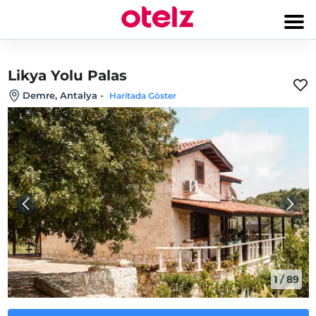
Likya Yolu Palas
Demre, Antalya
-
Haritada Göster
1
/
89