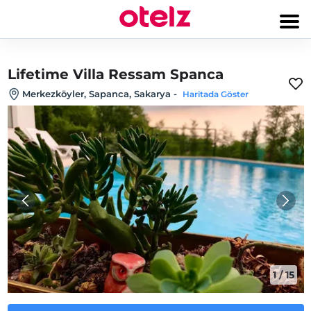
Lifetime Villa Ressam Spanca
Merkezköyler, Sapanca, Sakarya
-
Haritada Göster
1
/
15