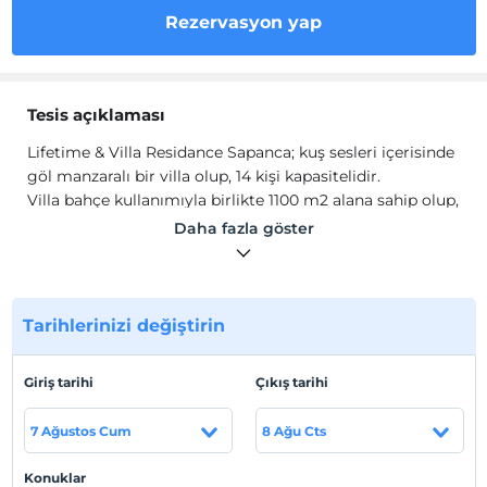
Rezervasyon yap
Tesis açıklaması
Lifetime & Villa Residance Sapanca; kuş sesleri içerisinde
göl manzaralı bir villa olup, 14 kişi kapasitelidir.
Villa bahçe kullanımıyla birlikte 1100 m2 alana sahip olup,
açık yüzme havuzlu ve geniş bir bahçe kullanımına
Daha fazla göster
sahiptir. Muhafazakar konaklamaya uygun bir villadır.
Tesis lokasyon bilgileri
Sapanca Merkez'e 500 m, Kırkpınar'a 1.5 km., Sapanca
Tarihlerinizi değiştirin
Gölü'ne 1 km. mesafadedir.
Giriş tarihi
Çıkış tarihi
Haritada Göster
7 Ağustos Cum
8 Ağu Cts
Konuklar