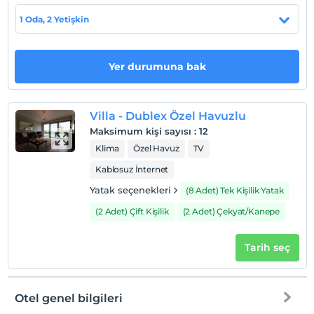
Otel koşulları
1 Oda, 2 Yetişkin
Check/in
En erken saat 16:00 ve sonrası
Yer durumuna bak
Check/out
En geç saat 12:00 ve öncesi
Evcil Hayvan
Villa - Dublex Özel Havuzlu
Evcil hayvan barınabilir
Maksimum kişi sayısı
:
12
Klima
Özel Havuz
TV
Sigara
Odalarda sigara içilmez
Kablosuz İnternet
Çocuklar
Yatak seçenekleri
(8 Adet) Tek Kişilik Yatak
2 yaşına kadar olan bebekler ücretsizdir.
(2 Adet) Çift Kişilik
(2 Adet) Çekyat/Kanepe
Her bir oda için 6 yaşına kadar 1 çocuk ücretsizdir
Tarih seç
Otel genel bilgileri