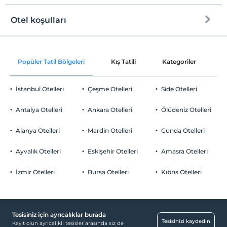
Otel koşulları
Internet
Check/in
Ücretsiz Wi-fi
En erken saat 16:00 ve sonrası
Popüler Tatil Bölgeleri
Kış Tatili
Kategoriler
P
Ortak alanlar ve tüm odalar
Check/out
En geç saat 12:00 ve öncesi
İstanbul Otelleri
Çeşme Otelleri
Side Otelleri
Evcil Hayvan
Evcil hayvan barınabilir
Antalya Otelleri
Ankara Otelleri
Ölüdeniz Otelleri
Sigara
Odalarda sigara içilmez
Alanya Otelleri
Mardin Otelleri
Cunda Otelleri
Otopark
Çocuklar
2 yaşına kadar olan bebekler ücretsizdir.
Ücretsiz Özel Otopark
Ayvalık Otelleri
Eskişehir Otelleri
Amasra Otelleri
Her bir oda için 6 yaşına kadar 1 çocuk ücretsizdir
Otopark (Tesis bünyesinde)
İzmir Otelleri
Bursa Otelleri
Kıbrıs Otelleri
Tesisiniz için ayrıcalıklar burada
Havuz
Tesisinizi kaydedin
Kayıt olun ayrıcalıklı tesisler arasında siz de