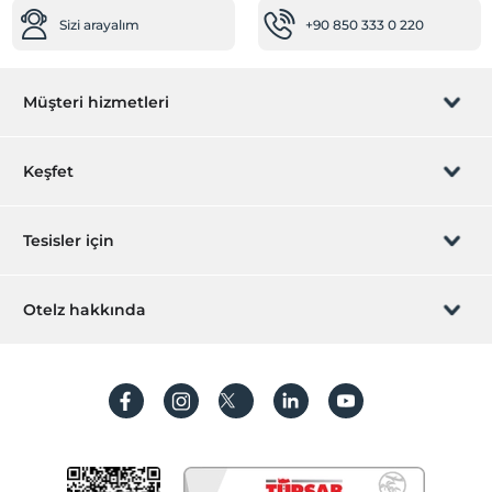
Sizi arayalım
+90 850 333 0 220
Müşteri hizmetleri
Rezervasyon yönet
Keşfet
Sizi arayalım
Hediye Kart
Tesisler için
İştirak olun
ZPara Nedir?
Hemen tesisinizi ekleyin
Otelz hakkında
İletişim
Üye girişi
Villa/Daire ekleyin
Hakkımızda
Sıkça sorulan sorular
Hesap oluştur
Sürdürülebilirlik
Kişisel Verilerin Korunması
Koşullar ve şartlar