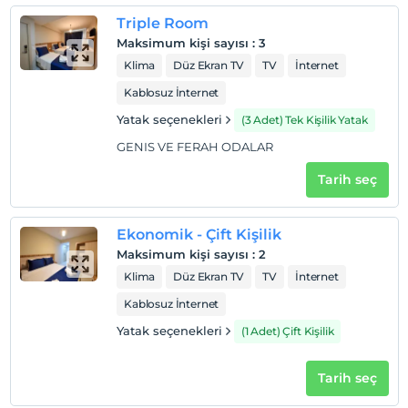
Triple Room
Maksimum kişi sayısı
:
3
Klima
Düz Ekran TV
TV
İnternet
Kablosuz İnternet
Yatak seçenekleri
(3 Adet) Tek Kişilik Yatak
GENIS VE FERAH ODALAR
Tarih seç
Ekonomik - Çift Kişilik
Maksimum kişi sayısı
:
2
Klima
Düz Ekran TV
TV
İnternet
Kablosuz İnternet
Yatak seçenekleri
(1 Adet) Çift Kişilik
Tarih seç