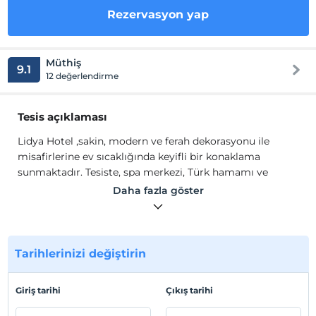
Rezervasyon yap
Müthiş
9.1
12 değerlendirme
Tesis açıklaması
Lidya Hotel ,sakin, modern ve ferah dekorasyonu ile
misafirlerine ev sıcaklığında keyifli bir konaklama
sunmaktadır. Tesiste, spa merkezi, Türk hamamı ve
restoran bulunmaktadır.
Daha fazla göster
Odalarda, ısıtma, TV, uydu kanalları, gardırop, çalışma
masası, banyo malzemeleri, havlu seti ve elektrikli su
ısıtıcısı bulunmaktadır.
Tarihlerinizi değiştirin
Tesis lokasyon bilgileri
Giriş tarihi
Çıkış tarihi
Fethiye Merkez'de konumlanmaktadır.