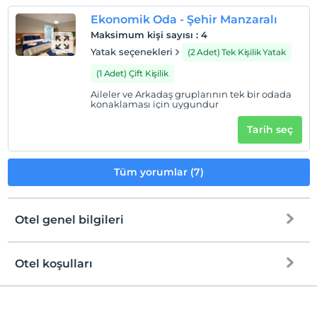
Ekonomik Oda - Şehir Manzaralı
Maksimum kişi sayısı
:
4
Yatak seçenekleri
(2 Adet) Tek Kişilik Yatak
(1 Adet) Çift Kişilik
Aileler ve Arkadaş gruplarının tek bir odada
konaklaması için uygundur
Tarih seç
Tüm yorumlar (7)
Otel genel bilgileri
Otel koşulları
Internet
Check/in
Ücretsiz Wi-fi
En erken saat 10:00 ve sonrası