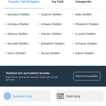
Popüler Tatil Bölgeleri
Kış Tatili
Kategoriler
P
Ortak alanlar ve tüm odalar
Check/out
En geç saat 14:00 ve öncesi
İstanbul Otelleri
Çeşme Otelleri
Side Otelleri
Evcil Hayvan
Evcil hayvan kabul edilmemektedir.
Antalya Otelleri
Ankara Otelleri
Ölüdeniz Otelleri
Sigara
Odalarda sigara içilmez
Alanya Otelleri
Mardin Otelleri
Cunda Otelleri
Otopark
Çocuklar
2 yaşına kadar olan bebekler ücretsizdir.
Ücretsiz Halka Açık Otopark
Ayvalık Otelleri
Eskişehir Otelleri
Amasra Otelleri
Her bir oda için 6 yaşına kadar 1 çocuk ücretsizdir
Otopark (Tesis disinda)
İzmir Otelleri
Bursa Otelleri
Kıbrıs Otelleri
Tesisiniz için ayrıcalıklar burada
Tesisinizi kaydedin
Kayıt olun ayrıcalıklı tesisler arasında siz de
yer alın
Extranet Giriş
Otelz blog