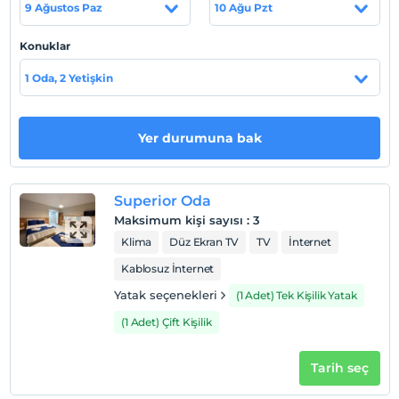
9 Ağustos Paz
10 Ağu Pzt
Haritada Göster
Konuklar
1 Oda, 2 Yetişkin
Otel koşulları
Yer durumuna bak
Check/in
En erken saat 10:00 ve sonrası
Check/out
Superior Oda
En geç saat 14:00 ve öncesi
Maksimum kişi sayısı
:
3
Evcil Hayvan
Klima
Düz Ekran TV
TV
İnternet
Evcil hayvan kabul edilmemektedir.
Kablosuz İnternet
Sigara
Yatak seçenekleri
(1 Adet) Tek Kişilik Yatak
Odalarda sigara içilmez
(1 Adet) Çift Kişilik
Çocuklar
2 yaşına kadar olan bebekler ücretsizdir.
Tarih seç
Her bir oda için 6 yaşına kadar 1 çocuk ücretsizdir