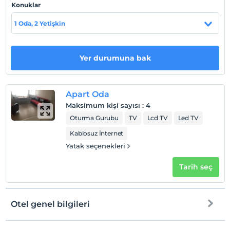
Konuklar
Check/in
En erken saat 11:00 ve sonrası
1 Oda, 2 Yetişkin
Check/out
En geç saat 10:00 ve öncesi
Yer durumuna bak
Evcil Hayvan
Evcil hayvan barınabilir
Sigara
Apart Oda
Odalarda sigara içilmez
Maksimum kişi sayısı
:
4
Çocuklar
Oturma Gurubu
TV
Lcd TV
Led TV
2 yaşına kadar olan bebekler ücretsizdir.
Kablosuz İnternet
Her bir oda için 1. çocuk 9 yaşına kadar ücretsizdir
Yatak seçenekleri
Her bir oda için 2. çocuk 9 yaşına kadar ücretsizdir
Tarih seç
Otel genel bilgileri