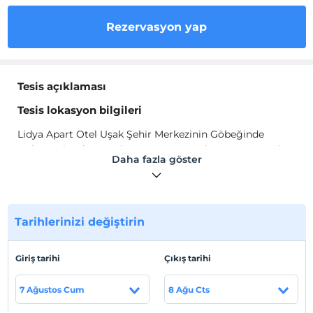
Rezervasyon yap
Tesis açıklaması
Tesis lokasyon bilgileri
Lidya Apart Otel Uşak Şehir Merkezinin Göbeğinde
Bulunmaktadır. 18 Adet 1+1 Aparttan Oluşan Binamızda
Daha fazla göster
Yemeğinizi Yapabileceğiniz Mutfaklarımız
Bulunmaktadır. Her Türlü İhtiyacınızı Güleryüzlü
Çalışanlarımız İle Karşılayabilirsiniz.
Tarihlerinizi değiştirin
Haritada Göster
Giriş tarihi
Çıkış tarihi
7 Ağustos Cum
8 Ağu Cts
Otel koşulları