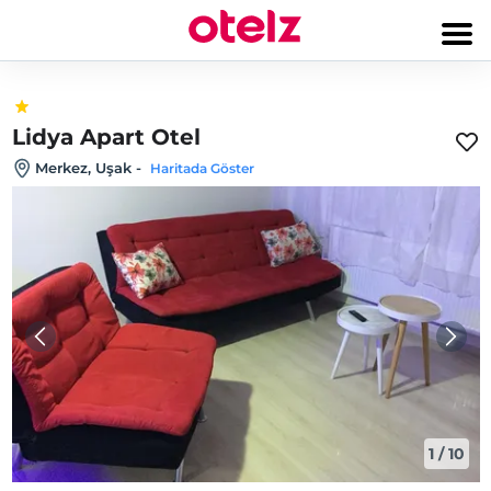
Lidya Apart Otel
Merkez, Uşak
-
Haritada Göster
1
/
10