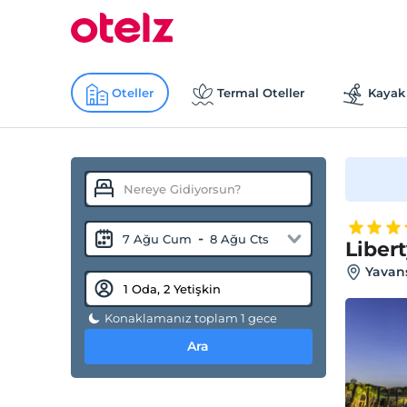
Oteller
Termal Oteller
Kayak 
-
7 Ağu Cum
8 Ağu Cts
Liber
Yavan
Konaklamanız toplam 1 gece
Ara