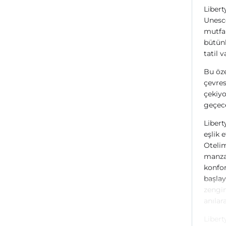
Libert
Unesco
mutfak
bütünl
tatil 
Bu öz
çevres
çekiyo
geçec
Libert
eşlik e
Otelim
manzar
konfor
başlay
zengin
anılar
Libert