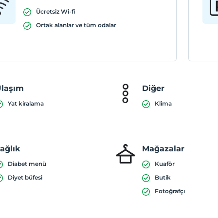
Ücretsiz Wi-fi
Ortak alanlar ve tüm odalar
laşım
Diğer
Yat kiralama
Klima
ağlık
Mağazalar
Diabet menü
Kuaför
Diyet büfesi
Butik
Fotoğrafçı