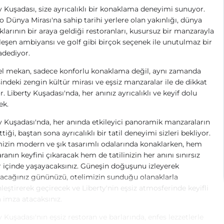
y Kuşadası, size ayrıcalıklı bir konaklama deneyimi sunuyor.
 Dünya Mirası'na sahip tarihi yerlere olan yakınlığı, dünya
larının bir araya geldiği restoranları, kusursuz bir manzarayla
eşen ambiyansı ve golf gibi birçok seçenek ile unutulmaz bir
vadediyor.
el mekan, sadece konforlu konaklama değil, aynı zamanda
indeki zengin kültür mirası ve eşsiz manzaralar ile de dikkat
r. Liberty Kuşadası'nda, her anınız ayrıcalıklı ve keyif dolu
ek.
y Kuşadası'nda, her anında etkileyici panoramik manzaraların
ttiği, baştan sona ayrıcalıklı bir tatil deneyimi sizleri bekliyor.
izin modern ve şık tasarımlı odalarında konaklarken, hem
anın keyfini çıkaracak hem de tatilinizin her anını sınırsız
 içinde yaşayacaksınız. Güneşin doğuşunu izleyerek
acağınız gününüzü, otelimizin sunduğu olanaklarla
leştirerek geçirecek ve Liberty'nin eşsiz atmosferinde keyifli
a imza atacaksınız.
y Kuşadası'nın eşsiz restoran ve barlarında, enfes lezzetlerle