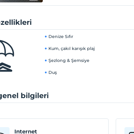
lajımızda, Turkuaz Ege'nin sakin sularında güneşin ve denizin
zellikleri
i doyasıya çıkarabilirsiniz. Ayrıca, otelimizin havuzlarında,
keyfinizi zirveye taşıyarak; havuz kenarındaki konforlu oturma
erinde, huzurlu bir gün geçirebilirsiniz. Liberty Kuşadası’nda,
Denize Sıfır
serinletici kucaklamasında ve altın kumsalların kıyısında
Kum, çakıl karışık plaj
ceğiniz anlar, unutulmaz bir tatilin kapılarını aralıyor. Burada,
z Ege'nin eşsiz manzarasıyla bütünleşen bir atmosferde,
Şezlong & Şemsiye
dirici bir mola için mükemmel bir ortam sizi bekliyor.
Duş
genel bilgileri
Internet