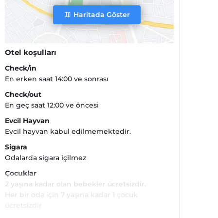
Haritada Göster
Otel koşulları
Check/in
En erken saat 14:00 ve sonrası
Check/out
En geç saat 12:00 ve öncesi
Evcil Hayvan
Evcil hayvan kabul edilmemektedir.
Sigara
Odalarda sigara içilmez
Çocuklar
2 yaşına kadar olan bebekler ücretsizdir.
Her bir oda için 7 yaşına kadar 1 çocuk
ücretsizdir