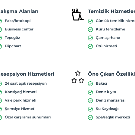
alışma Alanları
Temizlik Hizmetler
Faks/fotokopi
Günlük temizlik hizm
Business center
Kuru temizleme
Tepegöz
Çamaşırhane
Flipchart
Ütü hizmeti
esepsiyon Hizmetleri
Öne Çıkan Özellik
24 saat açık resepsiyon
Bakıcı
Konsiyerj hizmeti
Deniz kıyısı
Vale park hizmeti
Deniz manzarası
Şemsiye Hizmeti
Su Kaydırağı
Özel karşılama sunumları
Spa/sağlık merkezi