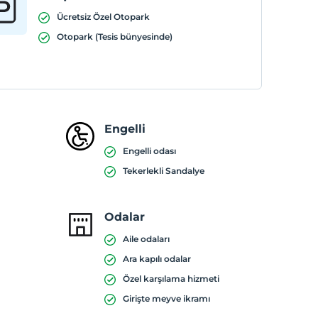
Ücretsiz Özel Otopark
Otopark (Tesis bünyesinde)
Engelli
Engelli odası
Tekerlekli Sandalye
Odalar
Aile odaları
Ara kapılı odalar
Özel karşılama hizmeti
Girişte meyve ikramı