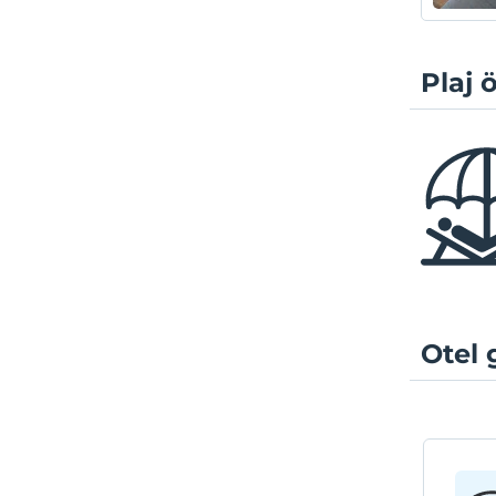
Sahil
Özel p
Plaj ö
keyfin
yüzme 
düzenl
suyun 
geçire
Turkua
dinlen
Otel 