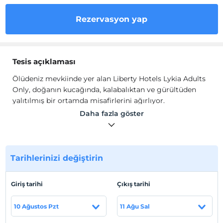
Rezervasyon yap
Tesis açıklaması
Ölüdeniz mevkiinde yer alan Liberty Hotels Lykia Adults
Only, doğanın kucağında, kalabalıktan ve gürültüden
yalıtılmış bir ortamda misafirlerini ağırlıyor.
Daha fazla göster
Güne harika bir başlangıç yapmak için plajımızda
kendinizi maviliklerin koynuna bırakabilir veya dilediğiniz
gibi vakit geçirebileceğiniz havuzlarımızda anın tadını
çıkarabilirsiniz.
Tarihlerinizi değiştirin
Bahçe, dağ, deniz manzaralı; oda, suit ve deniz manzaralı
jakuzili balayı suitleriyle, her zevke uygun oda
Giriş tarihi
Çıkış tarihi
seçenekleri ile doğanın koynunda bir tatil.
10 Ağustos Pzt
11 Ağu Sal
Her duyguya hitap eden lezzet festivali.
Birbirinden
lezzetli yiyecek ve içecekler, her zevke hitap eden