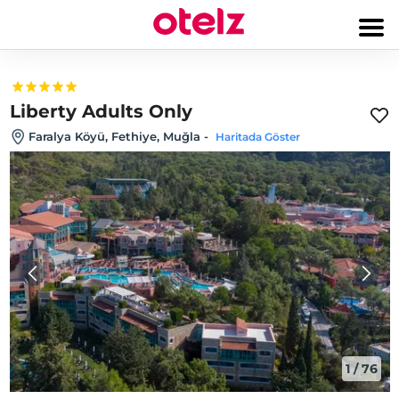
Liberty Adults Only
Faralya Köyü, Fethiye, Muğla
-
Haritada Göster
1
/
76