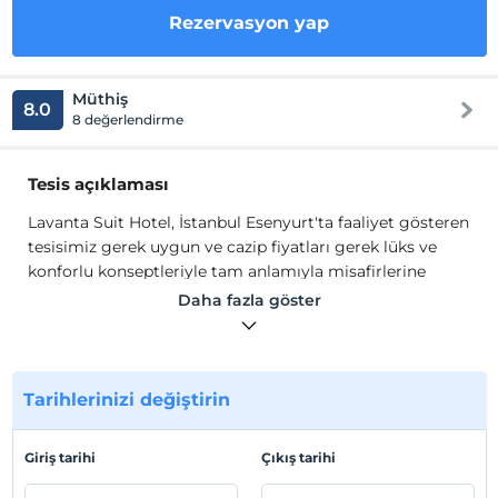
Rezervasyon yap
Müthiş
8.0
8 değerlendirme
Tesis açıklaması
Lavanta Suit Hotel, İstanbul Esenyurt'ta faaliyet gösteren
tesisimiz gerek uygun ve cazip fiyatları gerek lüks ve
konforlu konseptleriyle tam anlamıyla misafirlerine
ayrıcalıklı bir konaklama imkanı sunmaktadır. Hijyen ve
Daha fazla göster
güvenliğinde üst seviye personeller tarafından kontrolü
dahilinde siz değerli misafirlerimize kendi evinizin huzur
ve dinginliğini sunuyoruz.
Lavanta Suit Hotel, 7/24 açık resepsiyon ve güvenlik
Tarihlerinizi değiştirin
hizmetinin yanı sıra ultra lüks konseptli odalarımızla
gerek iş seyahatleriniz gerek gezileriniz için siz değerli
Giriş tarihi
Çıkış tarihi
misafirlerimize kusursuz konaklama imkanı sunmak
adına tam profesyonel kadromuzla tek kullanımlık