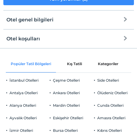
Otel genel bilgileri
Otel koşulları
Internet
Check/in
Ücretsiz Wi-fi
En erken saat 14:00 ve sonrası
Popüler Tatil Bölgeleri
Kış Tatili
Kategoriler
P
Ortak alanlar ve tüm odalar
Check/out
En geç saat 11:00 ve öncesi
İstanbul Otelleri
Çeşme Otelleri
Side Otelleri
Evcil Hayvan
Evcil hayvan barınabilir
Antalya Otelleri
Ankara Otelleri
Ölüdeniz Otelleri
Sigara
Odalarda sigara içilmez
Alanya Otelleri
Mardin Otelleri
Cunda Otelleri
Otopark
Çocuklar
2 yaşına kadar olan bebekler ücretsizdir.
Ücretsiz Halka Açık Otopark
Ayvalık Otelleri
Eskişehir Otelleri
Amasra Otelleri
Her bir oda için 8 yaşına kadar 1 çocuk ücretsizdir
Otopark (Tesis disinda)
İzmir Otelleri
Bursa Otelleri
Kıbrıs Otelleri