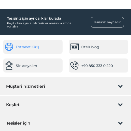
Tesisiniz için ayrıcalıklar burada
Bebek
Tesisinizi kaydedin
Kayıt olun ayrıcalıklı tesisler arasında siz de
yer alın
Restoranda bebek sandalyesi
Spa ve Sağlık Olanakları
Extranet Giriş
Otelz blog
Jakuzi
Resepsiyon Hizmetleri
Sizi arayalım
+90 850 333 0 220
24 saat açık resepsiyon
Hızlı check-in/check-out
Mağazalar
Müşteri hizmetleri
Kuaför/Güzellik salonu
Market
Rezervasyon yönet
Keşfet
Ulaşım
Sizi arayalım
Hediye Kart
Havaalanı servisi (ücretli)
Tesisler için
Transfer servisi (ücretli)