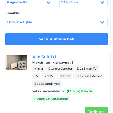
6 Ağustos Per
7 Ağu Cum
terliğinize kadar düşünülmüş odalarımızda sizleri
ağırlamaktan mutluluk duyarız.
Konuklar
Tesis lokasyon bilgileri
1 Oda, 2 Yetişkin
Avcılar, Esenyurt ilçelerine yakın konumunda bulunan
tesisimiz ana cadde üzerinde kolay ulaşım ve lokasyon
sağlamaktadır.
Yer durumuna bak
Sahil
Avcılar Sahil'e yürüme mesafesindedir.
Aile Suit 1+1
Maksimum kişi sayısı
:
3
Klima
Oturma Gurubu
Düz Ekran TV
Haritada Göster
TV
Lcd TV
İnternet
Kablosuz İnternet
Bebek Sandalyesi
Yatak seçenekleri
(1 Adet) Çift Kişilik
Otel koşulları
(1 Adet) Çekyat/Kanepe
Check/in
En erken saat 14:00 ve sonrası
Tarih seç