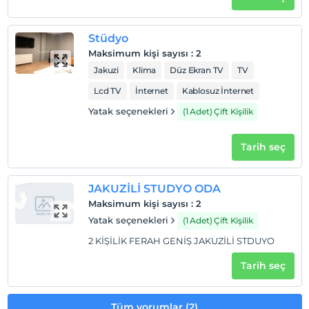
Check/out
En geç saat 11:00 ve öncesi
Stüdyo
Evcil Hayvan
Maksimum kişi sayısı
:
2
Evcil hayvan barınabilir
Jakuzi
Klima
Düz Ekran TV
TV
Sigara
Lcd TV
İnternet
Kablosuz İnternet
Odalarda sigara içilmez
Yatak seçenekleri
(1 Adet) Çift Kişilik
Çocuklar
2 yaşına kadar olan bebekler ücretsizdir.
Her bir oda için 8 yaşına kadar 1 çocuk ücretsizdir
Tarih seç
JAKUZİLİ STUDYO ODA
Maksimum kişi sayısı
:
2
Yatak seçenekleri
(1 Adet) Çift Kişilik
2 KİŞİLİK FERAH GENİŞ JAKUZİLİ STDUYO
Tarih seç
Tüm yorumlar (2)