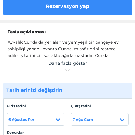
Rezervasyon yap
Tesis açıklaması
Ayvalık Cunda'da yer alan ve yemyeşil bir bahçeye ev
sahipliği yapan Lavanta Cunda, misafirlerini restore
edilmiş tarihi bir konakta ağırlamaktadır. Cunda
Adası’nın merkezinde yer alan, sahil ve restoranlara
Daha fazla göster
sadece bir dakika yürüyerek ulaşabileceğiniz bir
konumda bulunan Lavanta Cunda, Arnavut kaldırımlı
sokaklarda yürürken mor panjurlarıyla hemen dikkatinizi
çekecektir.
Tarihlerinizi değiştirin
1893 yılında inşa edilmiş tarihi Rum evinin nostaljik
ruhunu koruyarak restore edilmiş ve bugünün Lavanta
Giriş tarihi
Çıkış tarihi
Cunda’sı yaratılan otelimizde sizleri ağırlamaktan
memnuniyet duyacağız.
6 Ağustos Per
7 Ağu Cum
Her biri birbirinden farklı renklerle dekore edilmiş yüksek
Konuklar