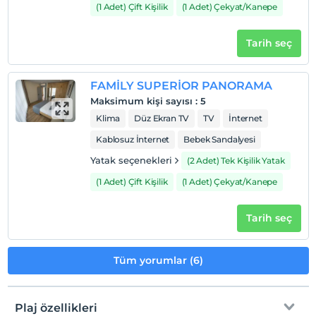
(1 Adet) Çift Kişilik
(1 Adet) Çekyat/Kanepe
Tarih seç
FAMİLY SUPERİOR PANORAMA
Maksimum kişi sayısı
:
5
Klima
Düz Ekran TV
TV
İnternet
Kablosuz İnternet
Bebek Sandalyesi
Yatak seçenekleri
(2 Adet) Tek Kişilik Yatak
(1 Adet) Çift Kişilik
(1 Adet) Çekyat/Kanepe
Tarih seç
Tüm yorumlar (6)
Plaj özellikleri