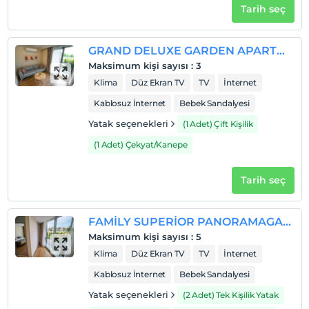
Tarih seç
GRAND DELUXE GARDEN APARTMENT
Maksimum kişi sayısı
:
3
Klima
Düz Ekran TV
TV
İnternet
Kablosuz İnternet
Bebek Sandalyesi
Yatak seçenekleri
(1 Adet) Çift Kişilik
(1 Adet) Çekyat/Kanepe
Tarih seç
FAMİLY SUPERİOR PANORAMAGARDEN
Maksimum kişi sayısı
:
5
Klima
Düz Ekran TV
TV
İnternet
Kablosuz İnternet
Bebek Sandalyesi
Yatak seçenekleri
(2 Adet) Tek Kişilik Yatak