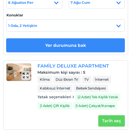
Havaalanı 15 dk. sürüş mesafesindedir. Şehir merkezine 3
6 Ağustos Per
7 Ağu Cum
km uzaklıktadır.
Konuklar
Sahil
1 Oda, 2 Yetişkin
Ücretsiz Lara Plajı'na servis sağlanmaktadır.
Yer durumuna bak
Haritada Göster
FAMİLY DELUXE APARTMENT
Otel koşulları
Maksimum kişi sayısı
:
5
Klima
Düz Ekran TV
TV
İnternet
Check/in
En erken saat 14:00 ve sonrası
Kablosuz İnternet
Bebek Sandalyesi
Check/out
Yatak seçenekleri
(2 Adet) Tek Kişilik Yatak
En geç saat 12:00 ve öncesi
(1 Adet) Çift Kişilik
(1 Adet) Çekyat/Kanepe
Evcil Hayvan
Evcil hayvan kabul edilmemektedir.
Tarih seç
Sigara