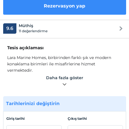
Rezervasyon yap
Müthiş
9.6
11 değerlendirme
Tesis açıklaması
Lara Marine Homes, birbirinden farklı şık ve modern
konaklama birimleri ile misafirlerine hizmet
vermektedir.
Daha fazla göster
Dairelerde, saç kurutma makinesi, çalışma masası,
ücretsiz banyo malzemeleri, düz ekran TV, elektrikli su
ısıtıcısı, yemek masası bulunmaktadır.
Tarihlerinizi değiştirin
Tesis lokasyon bilgileri
Giriş tarihi
Çıkış tarihi
Güzeloba Lara Alntalya'da konumlanmaktadır. Antalya