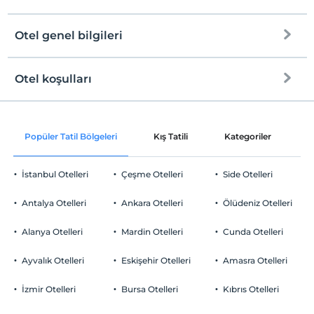
Otel genel bilgileri
Plaja
2 km mesafededir
Halka açık plaj
Otel koşulları
Internet
Check/in
Ücretsiz Wi-fi
En erken saat 14:00 ve sonrası
Popüler Tatil Bölgeleri
Kış Tatili
Kategoriler
P
Ortak alanlar ve tüm odalar
Check/out
En geç saat 12:00 ve öncesi
İstanbul Otelleri
Çeşme Otelleri
Side Otelleri
Evcil Hayvan
Evcil hayvan kabul edilmemektedir.
Antalya Otelleri
Ankara Otelleri
Ölüdeniz Otelleri
Sigara
Odalarda sigara içilmez
Alanya Otelleri
Mardin Otelleri
Cunda Otelleri
Otopark
Çocuklar
2 yaşına kadar olan bebekler ücretsizdir.
Ücretsiz Özel Otopark
Ayvalık Otelleri
Eskişehir Otelleri
Amasra Otelleri
Her bir oda için 6 yaşına kadar 1 çocuk ücretsizdir
Otopark (Tesis bünyesinde)
İzmir Otelleri
Bursa Otelleri
Kıbrıs Otelleri