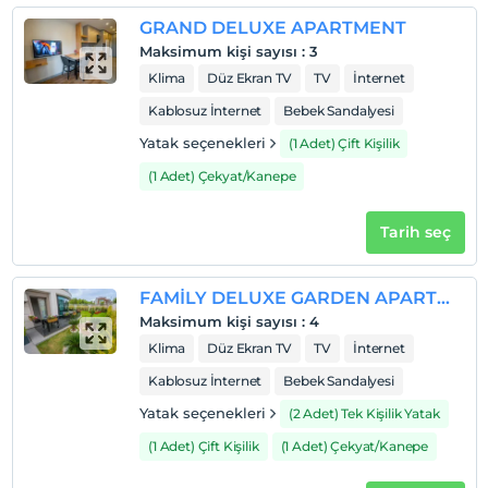
Odalarda sigara içilmez
GRAND DELUXE APARTMENT
Çocuklar
Maksimum kişi sayısı
:
3
2 yaşına kadar olan bebekler ücretsizdir.
Klima
Düz Ekran TV
TV
İnternet
Her bir oda için 6 yaşına kadar 1 çocuk ücretsizdir
Kablosuz İnternet
Bebek Sandalyesi
Yatak seçenekleri
(1 Adet) Çift Kişilik
(1 Adet) Çekyat/Kanepe
Tarih seç
FAMİLY DELUXE GARDEN APARTMENT
Maksimum kişi sayısı
:
4
Klima
Düz Ekran TV
TV
İnternet
Kablosuz İnternet
Bebek Sandalyesi
Yatak seçenekleri
(2 Adet) Tek Kişilik Yatak
(1 Adet) Çift Kişilik
(1 Adet) Çekyat/Kanepe