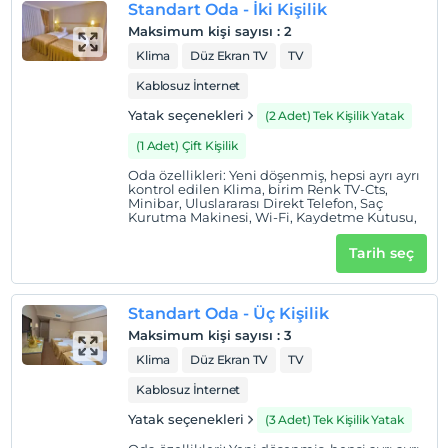
Standart Oda - İki Kişilik
Çocuklar
Maksimum kişi sayısı
:
2
2 yaşına kadar olan bebekler ücretsizdir.
Klima
Düz Ekran TV
TV
Her bir oda için 6 yaşına kadar 1 çocuk ücretsizdir
Kablosuz İnternet
Yatak seçenekleri
(2 Adet) Tek Kişilik Yatak
(1 Adet) Çift Kişilik
Oda özellikleri: Yeni döşenmiş, hepsi ayrı ayrı
kontrol edilen Klima, birim Renk TV-Cts,
Minibar, Uluslararası Direkt Telefon, Saç
Kurutma Makinesi, Wi-Fi, Kaydetme Kutusu,
Tarih seç
Standart Oda - Üç Kişilik
Maksimum kişi sayısı
:
3
Klima
Düz Ekran TV
TV
Kablosuz İnternet
Yatak seçenekleri
(3 Adet) Tek Kişilik Yatak