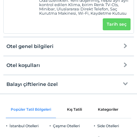
Oda özellikleri: Yeni döşenmiş, hepsi ayrı ayrı
kontrol edilen Klima, birim Renk TV-Cts,
Minibar, Uluslararası Direkt Telefon, Saç
Kurutma Makinesi, Wi-Fi, Kaydetme Kutusu
Tarih seç
Otel genel bilgileri
Otel koşulları
Internet
Check/in
Ücretsiz Wi-fi
En erken saat 14:00 ve sonrası
Balayı çiftlerine özel
Ortak alanlar ve tüm odalar
Check/out
En geç saat 12:00 ve öncesi
Oda süslemesi
Evcil Hayvan
Popüler Tatil Bölgeleri
Kış Tatili
Kategoriler
P
Evcil hayvan kabul edilmemektedir.
Sigara
İstanbul Otelleri
Çeşme Otelleri
Side Otelleri
Ortak Alanlar
Odalarda sigara içilmez