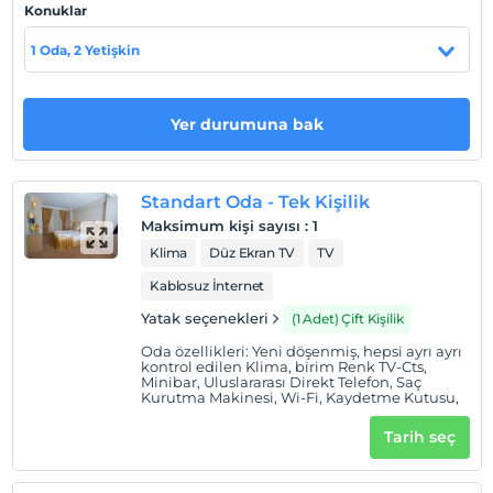
Konuklar
Yerebatan Sarnıcı mekanlarına yürüme mesafesindedir.
Otelimiz metro, otobüs, tramvay duraklarına 5 dakika
1 Oda, 2 Yetişkin
uzaklıktadır.
Yer durumuna bak
Haritada Göster
Standart Oda - Tek Kişilik
Maksimum kişi sayısı
:
1
Otel koşulları
Klima
Düz Ekran TV
TV
Check/in
Kablosuz İnternet
En erken saat 14:00 ve sonrası
Yatak seçenekleri
(1 Adet) Çift Kişilik
Check/out
Oda özellikleri: Yeni döşenmiş, hepsi ayrı ayrı
En geç saat 12:00 ve öncesi
kontrol edilen Klima, birim Renk TV-Cts,
Minibar, Uluslararası Direkt Telefon, Saç
Evcil Hayvan
Kurutma Makinesi, Wi-Fi, Kaydetme Kutusu,
Evcil hayvan kabul edilmemektedir.
Tarih seç
Sigara
Odalarda sigara içilmez