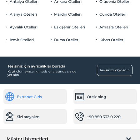
Çocuklar
Antalya Otelleri
Asansör
Ankara Otelleri
Ölüdeniz Otelleri
2 yaşına kadar olan bebekler ücretsizdir.
Odalar
Her bir oda için 6 yaşına kadar 1 çocuk ücretsizdir
Alanya Otelleri
Mardin Otelleri
Cunda Otelleri
Ses geçirmeyen odalar
Ayvalık Otelleri
Eskişehir Otelleri
Amasra Otelleri
Sigara içilmeyen odalar
İzmir Otelleri
Bursa Otelleri
Kıbrıs Otelleri
Çalışma Alanları
Printer
Fotokopi
Tesisiniz için ayrıcalıklar burada
Ulaşım
Tesisinizi kaydedin
Kayıt olun ayrıcalıklı tesisler arasında siz de
yer alın
Havaalanı servisi (ücretli)
Transfer servisi (ücretli)
Extranet Giriş
Otelz blog
Resepsiyon Hizmetleri
24 saat açık resepsiyon
Sizi arayalım
+90 850 333 0 220
Emanet kasası
Bagaj muhafazası
Hızlı check-in/check-out
Müşteri hizmetleri