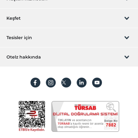
Tur masası
Rezervasyon yönet
Keşfet
Sizi arayalım
Hediye Kart
Tesisler için
İştirak olun
ZPara Nedir?
Hemen tesisinizi ekleyin
Otelz hakkında
İletişim
Üye girişi
Villa/Daire ekleyin
Hakkımızda
Sıkça sorulan sorular
Hesap oluştur
Sürdürülebilirlik
Kişisel Verilerin Korunması
Koşullar ve şartlar
İşlem rehberi
Aydınlatma metni