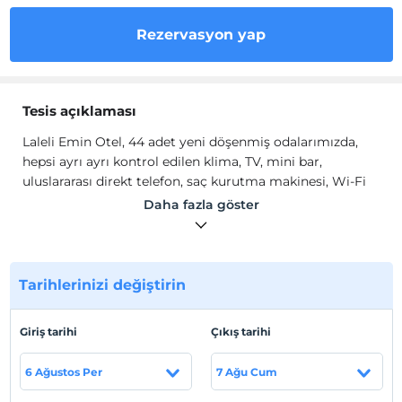
Rezervasyon yap
Tesis açıklaması
Laleli Emin Otel, 44 adet yeni döşenmiş odalarımızda,
hepsi ayrı ayrı kontrol edilen klima, TV, mini bar,
uluslararası direkt telefon, saç kurutma makinesi, Wi-Fi
aynı zamanda tesisimizde uluslararası restoran ve barlar
Daha fazla göster
mevcuttur.
Laleli Emin Otel, siz değerli misafirlerine evinizdeymiş
gibi bir konfor hissederek huzurlu konaklama deneyimi
vadediyor.
Tarihlerinizi değiştirin
Tesis lokasyon bilgileri
Giriş tarihi
Çıkış tarihi
İstanbul'un eski kesiminde yer alan Emin Hotel,
Kapalıçarşı, Aziz Sophie, Chora Müzesi, Fener Rum
6 Ağustos Per
7 Ağu Cum
Ortodoks Patrikhanesi, Sultanahmet Camii, Topkapı
Sarayı, Hipodrom, Kapalıçarşı, Süleymaniye Camii ve