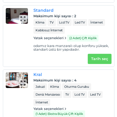
Sahil
Standard
Maksimum kişi sayısı
:
2
Otelimiz denize sıfır konumda olup, Mambo Beach
Club'un plajı ile anlaşmalıdır. Mambo Beach otelimize 5
Klima
TV
Lcd TV
Led TV
İnternet
km mesafededir. Hafta içi giriş ücretsizdir.
Kablosuz İnternet
Yatak seçenekleri
(2 Adet) Çift Kişilik
odamız kara manzaralı olup konforu yüksek,
Haritada Göster
standart üstü bir yapıdadır.
Tarih seç
Otel koşulları
Kral
Check/in
Maksimum kişi sayısı
:
4
En erken saat 14:00 ve sonrası
Jakuzi
Klima
Oturma Gurubu
Check/out
Deniz Manzarası
TV
Lcd TV
Led TV
En geç saat 12:00 ve öncesi
İnternet
Evcil Hayvan
Yatak seçenekleri
Evcil hayvan kabul edilmemektedir.
(1 Adet) Ekstra Büyük Çift Kişilik