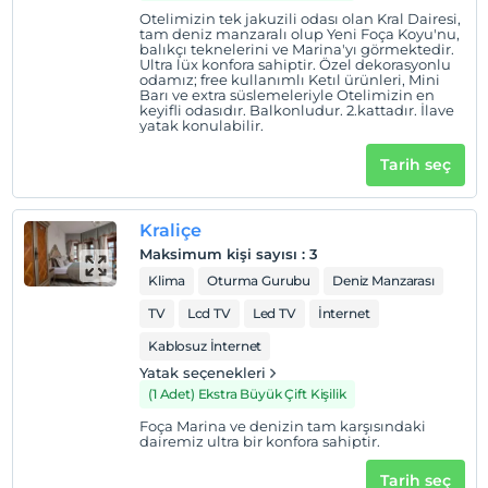
Sigara
Otelimizin tek jakuzili odası olan Kral Dairesi,
Odalarda sigara içilmez
tam deniz manzaralı olup Yeni Foça Koyu'nu,
balıkçı teknelerini ve Marina'yı görmektedir.
Çocuklar
Ultra lüx konfora sahiptir. Özel dekorasyonlu
odamız; free kullanımlı Ketıl ürünleri, Mini
2 yaşına kadar olan bebekler ücretsizdir.
Barı ve extra süslemeleriyle Otelimizin en
Her bir oda için 6 yaşına kadar 1 çocuk ücretsizdir
keyifli odasıdır. Balkonludur. 2.kattadır. İlave
yatak konulabilir.
Tarih seç
Kraliçe
Maksimum kişi sayısı
:
3
Klima
Oturma Gurubu
Deniz Manzarası
TV
Lcd TV
Led TV
İnternet
Kablosuz İnternet
Yatak seçenekleri
(1 Adet) Ekstra Büyük Çift Kişilik
Foça Marina ve denizin tam karşısındaki
dairemiz ultra bir konfora sahiptir.
Tarih seç