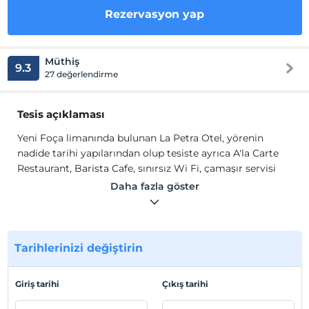
Rezervasyon yap
Müthiş
9.3
27 değerlendirme
Tesis açıklaması
Yeni Foça limanında bulunan La Petra Otel, yörenin
nadide tarihi yapılarından olup tesiste ayrıca A'la Carte
Restaurant, Barista Cafe, sınırsız Wi Fi, çamaşır servisi
mevcuttur. Tamamı French Bed yataklı ve her biri ayrı
Daha fazla göster
ayrı konforlu odalarının yanı sıra, açık büfe kahvaltısı ile
ün salmıştır. Jakuzili bir oda olan King, Queen, Prens,
Prenses ve De Lüx odalarının yanı sıra standart odalara
sahip otelde asansör bulunmakta olup, 25 butik odası ve
Tarihlerinizi değiştirin
deneyimli, güler yüzlü otel personeli ile yaz kış hizmet
vermektedir.
Giriş tarihi
Çıkış tarihi
Yeni Foça Limanı'nda bulunan binamız 1870 yılında