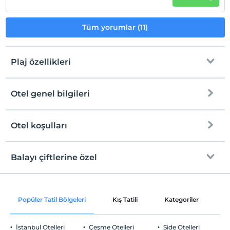
Tüm yorumlar (11)
Plaj özellikleri
Otel genel bilgileri
Halka açık plaj
İskele
Otel koşulları
Internet
Check/in
Ücretsiz Wi-fi
En erken saat 14:00 ve sonrası
Balayı çiftlerine özel
Ortak alanlar ve tüm odalar
Check/out
En geç saat 12:00 ve öncesi
Oda süslemesi
Evcil Hayvan
Popüler Tatil Bölgeleri
Kış Tatili
Kategoriler
P
Evcil hayvan kabul edilmemektedir.
Odaya meyve sepeti ikramı
Sigara
İstanbul Otelleri
Çeşme Otelleri
Side Otelleri