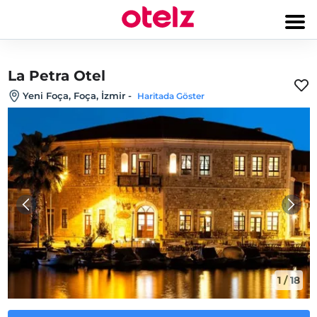
La Petra Otel
Yeni Foça, Foça, İzmir
-
Haritada Göster
1
/
18