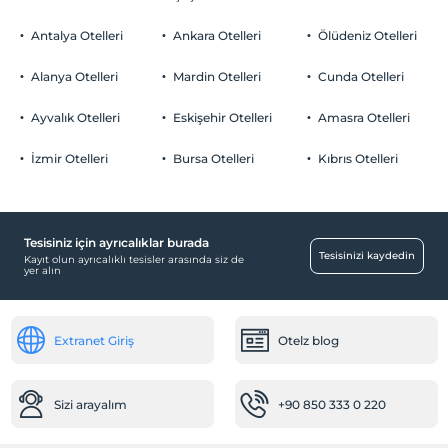
Odalarda sigara içilmez
Otopark
Çocuklar
Antalya Otelleri
Ankara Otelleri
Ölüdeniz Otelleri
2 yaşına kadar olan bebekler ücretsizdir.
Ücretsiz Halka Açık Otopark
Her bir oda için 6 yaşına kadar 1 çocuk ücretsizdir
Alanya Otelleri
Mardin Otelleri
Cunda Otelleri
Otopark (Tesis disinda)
Ayvalık Otelleri
Eskişehir Otelleri
Amasra Otelleri
Özel Notları Görmek İçin Tıklayınız.
İzmir Otelleri
Bursa Otelleri
Kıbrıs Otelleri
Odalar
Vip odalar
Tesisiniz için ayrıcalıklar burada
OtelOfis Hizmetleri
Tesisinizi kaydedin
Kayıt olun ayrıcalıklı tesisler arasında siz de
yer alın
Odaya servis
Aktiviteler
Extranet Giriş
Otelz blog
Tavla
Ücretsiz
Okey takımı
Ücretsiz
Sizi arayalım
+90 850 333 0 220
Bebek