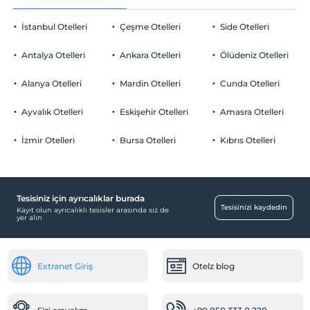
Odaya meyve sepeti ikramı
Sigara
İstanbul Otelleri
Çeşme Otelleri
Side Otelleri
Odalarda sigara içilmez
Otopark
Çocuklar
Antalya Otelleri
Ankara Otelleri
Ölüdeniz Otelleri
2 yaşına kadar olan bebekler ücretsizdir.
Ücretsiz Özel Otopark
Her bir oda için 8 yaşına kadar 1 çocuk ücretsizdir
Alanya Otelleri
Mardin Otelleri
Cunda Otelleri
Otopark (Tesis bünyesinde)
Ayvalık Otelleri
Eskişehir Otelleri
Amasra Otelleri
Özel Notları Görmek İçin Tıklayınız.
İzmir Otelleri
Bursa Otelleri
Kıbrıs Otelleri
Yiyecek & İçecek
Açık restoran
Tesisiniz için ayrıcalıklar burada
Aktiviteler
Tesisinizi kaydedin
Kayıt olun ayrıcalıklı tesisler arasında siz de
yer alın
Tavla
Ücretsiz
Ortak Alanlar
Extranet Giriş
Otelz blog
Ortak mutfak
Mağazalar