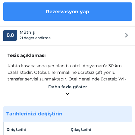
Rezervasyon yap
Müthiş
8.8
21 değerlendirme
Tesis açıklaması
Kahta kasabasında yer alan bu otel, Adıyaman'a 30 km
uzaklıktadır. Otobüs Terminali'ne ücretsiz çift yönlü
transfer servisi sunmaktadır. Otel genelinde ücretsiz Wi-
Fi erişiminden yararlanabilirsiniz. Nemrut Kommagene
Daha fazla göster
Hotel'in klimalı odaları ahşap duvarlar ve tavan ile
dekore edilmiştir. Uydu TV ve telefon da vardır. Özel
banyoda duş, ücretsiz banyo malzemeleri ve saç
kurutma makinesi mevcuttur.
Tarihlerinizi değiştirin
Kahta kasabasında yer alan bu otel, Adıyaman'a 30 km
uzaklıktadır. Otobüs Terminali'ne ücretsiz çift yönlü
Giriş tarihi
Çıkış tarihi
transfer servisi sunmaktadır. Otel genelinde ücretsiz Wi-