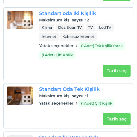
günlük turlar düzenlenmektedir.. 30 Karavanlık camping
alanımız bulunmaktadır.. Camping alanında gölgelik,
Standart oda İki Kişilik
duş, wc, elektrik ve barbekü alanımız mevcuttur.
Maksimum kişi sayısı
:
2
Havaalanı transferleri üzcretsizdir
Klima
Düz Ekran TV
TV
Lcd TV
İnternet
Kablosuz İnternet
Haritada Göster
Yatak seçenekleri
(1 Adet) Tek Kişilik Yatak
(1 Adet) Çift Kişilik
Otel koşulları
Tarih seç
Check/in
En erken saat 10:00 ve sonrası
Standart Oda Tek Kişilik
Check/out
Maksimum kişi sayısı
:
1
En geç saat 11:00 ve öncesi
Yatak seçenekleri
(1 Adet) Çift Kişilik
Evcil Hayvan
Evcil hayvan kabul edilmemektedir.
Tarih seç
Sigara
Odalarda sigara içilmez