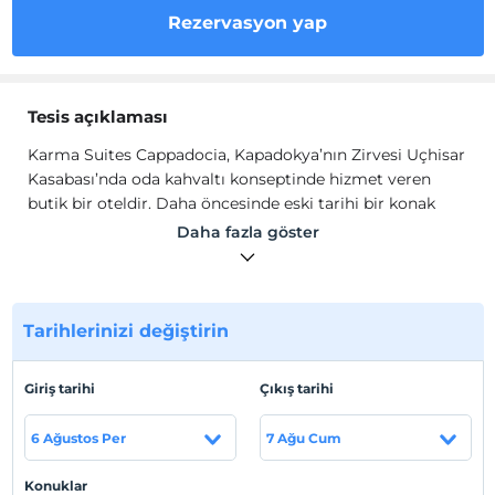
Rezervasyon yap
Tesis açıklaması
Karma Suites Cappadocia, Kapadokya’nın Zirvesi Uçhisar
Kasabası’nda oda kahvaltı konseptinde hizmet veren
butik bir oteldir. Daha öncesinde eski tarihi bir konak
olan otelimiz 2022 yılında restore edilip toplam 6 oda ile
Daha fazla göster
konaklama hizmetine açılmıştır.
Otelimiz 3 Standart Kemer oda, 1 Deluxe Suite, 1 King
Suite, 1 King Cave Suite’den oluşmaktadır. Odalarımızda
Tarihlerinizi değiştirin
Wi-Fi, minibar, yerden ısıtma, elektrikli su ısıtıcısı, çay-
kahve setup, banyo, duş, havlu seti, banyo buklet
malzemeleri gibi olanaklar sunulur.
Giriş tarihi
Çıkış tarihi
6 Ağustos Per
7 Ağu Cum
Tesis lokasyon bilgileri
Konuklar