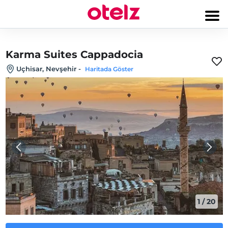
Karma Suites Cappadocia
Uçhisar, Nevşehir
-
Haritada Göster
1
/
20