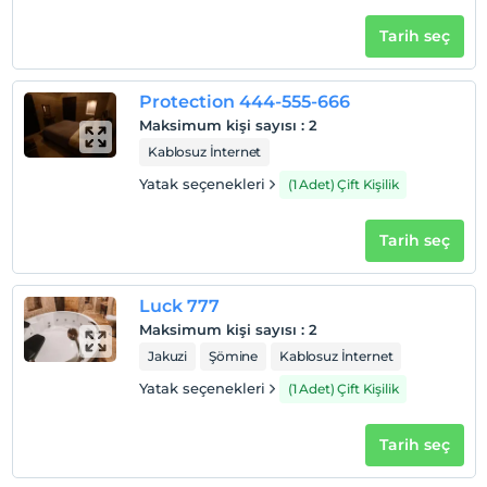
Odalarda sigara içilmez
Tarih seç
Çocuklar
2 yaşına kadar olan bebekler ücretsizdir.
Her bir oda için 3 yaşına kadar 1 çocuk ücretsizdir
Protection 444-555-666
Maksimum kişi sayısı
:
2
Kablosuz İnternet
Yatak seçenekleri
(1 Adet) Çift Kişilik
Tarih seç
Luck 777
Maksimum kişi sayısı
:
2
Jakuzi
Şömine
Kablosuz İnternet
Yatak seçenekleri
(1 Adet) Çift Kişilik
Tarih seç