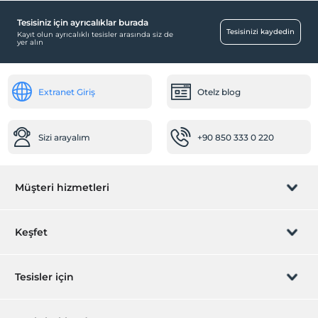
Sigara içilmeyen odalar
Tesisiniz için ayrıcalıklar burada
Tesisinizi kaydedin
Kayıt olun ayrıcalıklı tesisler arasında siz de
Bebek
yer alın
Bebek karyolası
Spa ve Sağlık Olanakları
Extranet Giriş
Otelz blog
Jakuzi
Ulaşım
Sizi arayalım
+90 850 333 0 220
Havaalanı servisi (ücretli)
Transfer servisi (ücretli)
Müşteri hizmetleri
Diğer
Isıtma
Rezervasyon yönet
Keşfet
Şömine
Sizi arayalım
Öne Çıkan Özellikler
Hediye Kart
Tesisler için
Doğa Manzarası
İştirak olun
Tarihi destinasyon
ZPara Nedir?
Hemen tesisinizi ekleyin