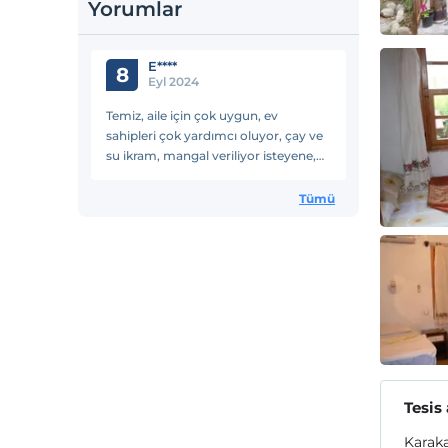
Yorumlar
E****
8
Eyl 2024
Temiz, aile için çok uygun, ev
sahipleri çok yardımcı oluyor, çay ve
su ikram, mangal veriliyor isteyene,
çok huzurluydu, teşekkürler
Tümü
Tesis
Karak