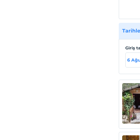
Tarihle
Giriş t
6 Ağu