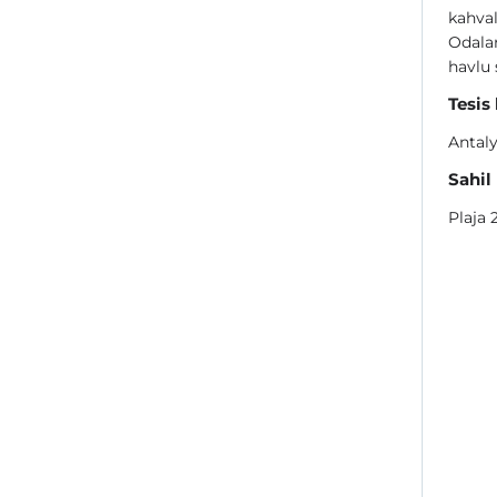
kahval
Odalar
havlu 
Tesis
Antal
Sahil
Plaja 