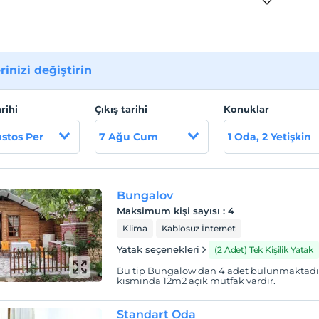
rinizi değiştirin
arihi
Çıkış tarihi
Konuklar
stos Per
7 Ağu Cum
1 Oda, 2 Yetişkin
Bungalov
Maksimum kişi sayısı
:
4
Klima
Kablosuz İnternet
Yatak seçenekleri
(2 Adet) Tek Kişilik Yatak
Bu tip Bungalow dan 4 adet bulunmaktad
kısmında 12m2 açık mutfak vardır.
Standart Oda