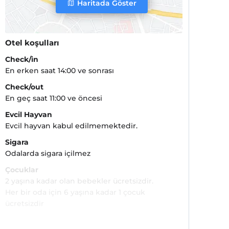
Haritada Göster
Otel koşulları
Check/in
En erken saat 14:00 ve sonrası
Check/out
En geç saat 11:00 ve öncesi
Evcil Hayvan
Evcil hayvan kabul edilmemektedir.
Sigara
Odalarda sigara içilmez
Çocuklar
2 yaşına kadar olan bebekler ücretsizdir.
Her bir oda için 6 yaşına kadar 1 çocuk
ücretsizdir