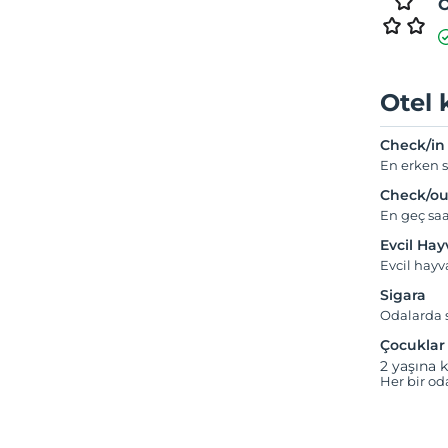
Ö
Otel 
Check/in
En erken s
Check/ou
En geç saa
Evcil Ha
Evcil hay
Sigara
Odalarda s
Çocuklar
2 yaşına k
Her bir od