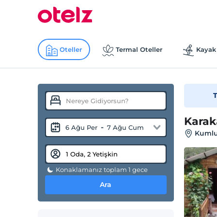
Oteller
Termal Oteller
Kayak 
T
Kara
-
6 Ağu Per
7 Ağu Cum
Kumlu
Konaklamanız toplam 1 gece
Ara