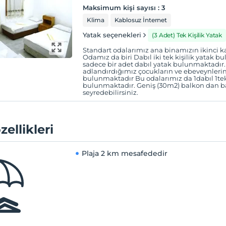
Maksimum kişi sayısı
:
3
Klima
Kablosuz İnternet
Yatak seçenekleri
(3 Adet) Tek Kişilik Yatak
Standart odalarımız ana binamızın ikinci k
Odamız da biri Dabıl iki tek kişilik yatak
sadece bir adet dabıl yatak bulunmaktadır. 
adlandırdığımız çocukların ve ebeveynlerin
bulunmaktadır Bu odalarımız da 1dabıl 1tek 
bulunmaktadır. Geniş (30m2) balkon dan b
seyredebilirsiniz.
zellikleri
Plaja
2 km mesafededir