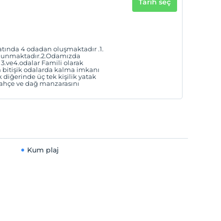
Tarih seç
atında 4 odadan oluşmaktadır .1.
 bulunmaktadır.2.Odamızda
3.ve4.odalar Famili olarak
 bitişik odalarda kalma imkanı
diğerinde üç tek kişilik yatak
ahçe ve dağ manzarasını
Kum plaj