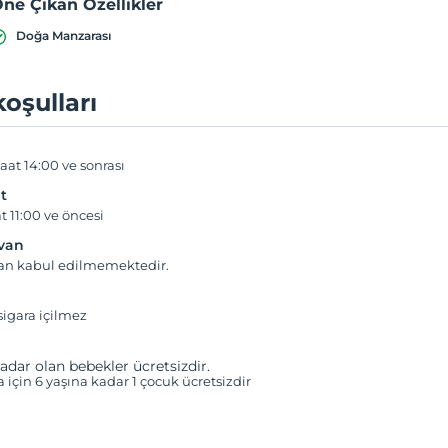
ne Çıkan Özellikler
Doğa Manzarası
koşulları
aat 14:00 ve sonrası
t
t 11:00 ve öncesi
yvan
van kabul edilmemektedir.
igara içilmez
adar olan bebekler ücretsizdir.
a için 6 yaşına kadar 1 çocuk ücretsizdir