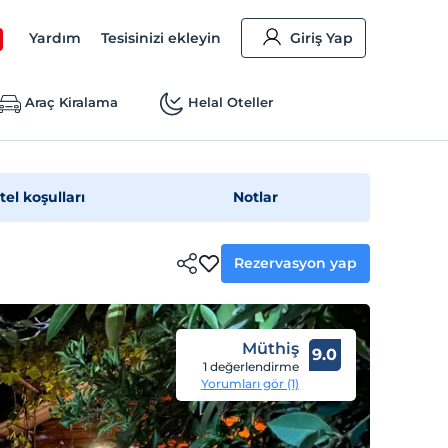
Yardım
Tesisinizi ekleyin
Giriş Yap
Araç Kiralama
Helal Oteller
tel koşulları
Notlar
Rezervasyon yap
Müthiş
9.0
1 değerlendirme
Yorumları gör (1)