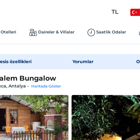
TL
Otelleri
Daireler & Villalar
Saatlik Odalar
esis özellikleri
Yorumlar
O
kalem Bungalow
ca, Antalya
-
Haritada Göster