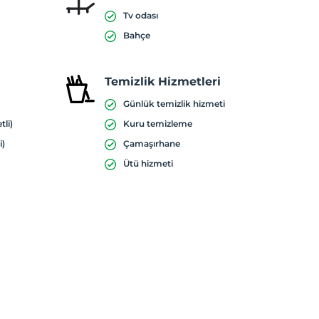
Tv odası
Bahçe
Temizlik Hizmetleri
Günlük temizlik hizmeti
tli)
Kuru temizleme
i)
Çamaşırhane
Ütü hizmeti