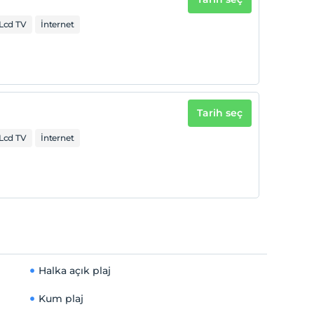
Lcd TV
İnternet
Tarih seç
Lcd TV
İnternet
Halka açık plaj
Kum plaj