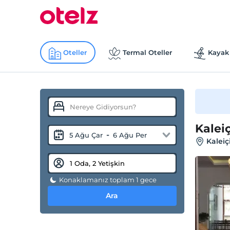
Oteller
Termal Oteller
Kayak 
Kaleiç
-
5 Ağu Çar
6 Ağu Per
Kaleiç
Konaklamanız toplam 1 gece
Ara