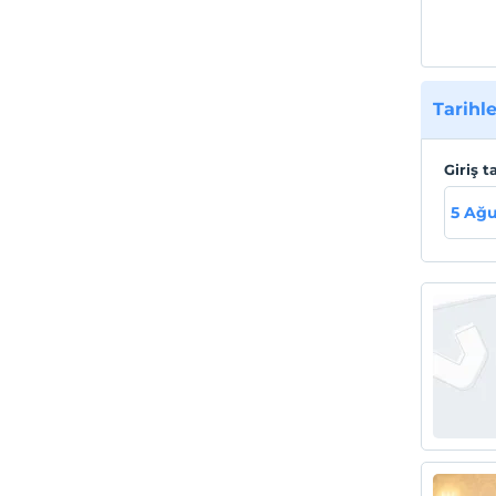
Tarihle
Giriş t
5 Ağu