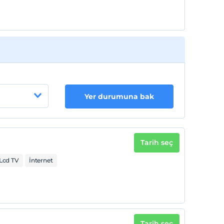
Yer durumuna bak
Tarih seç
Lcd TV
İnternet
Tarih seç