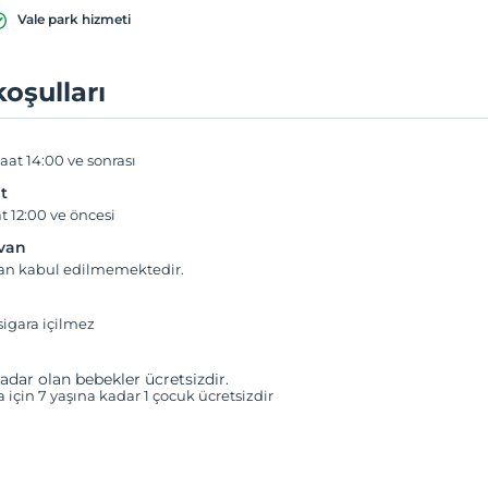
Vale park hizmeti
koşulları
aat 14:00 ve sonrası
t
t 12:00 ve öncesi
yvan
van kabul edilmemektedir.
igara içilmez
adar olan bebekler ücretsizdir.
a için 7 yaşına kadar 1 çocuk ücretsizdir