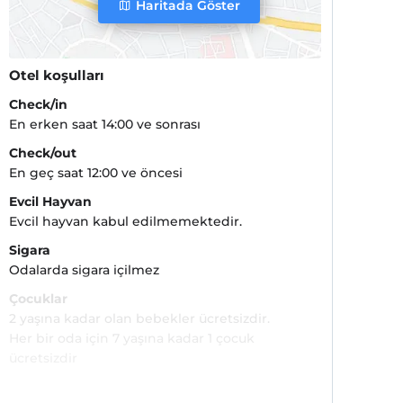
Haritada Göster
Otel koşulları
Check/in
En erken saat 14:00 ve sonrası
Check/out
En geç saat 12:00 ve öncesi
Evcil Hayvan
Evcil hayvan kabul edilmemektedir.
Sigara
Odalarda sigara içilmez
Çocuklar
2 yaşına kadar olan bebekler ücretsizdir.
Her bir oda için 7 yaşına kadar 1 çocuk
ücretsizdir