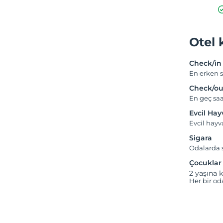
Otel 
Check/in
En erken s
Check/ou
En geç saa
Evcil Ha
Evcil hay
Sigara
Odalarda s
Çocuklar
2 yaşına k
Her bir od