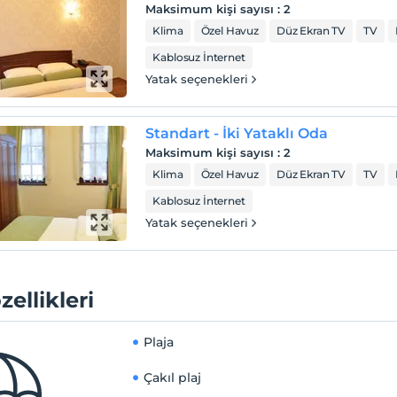
Maksimum kişi sayısı
:
2
Klima
Özel Havuz
Düz Ekran TV
TV
Kablosuz İnternet
Yatak seçenekleri
Standart - İki Yataklı Oda
Maksimum kişi sayısı
:
2
Klima
Özel Havuz
Düz Ekran TV
TV
Kablosuz İnternet
Yatak seçenekleri
zellikleri
Plaja
Çakıl plaj