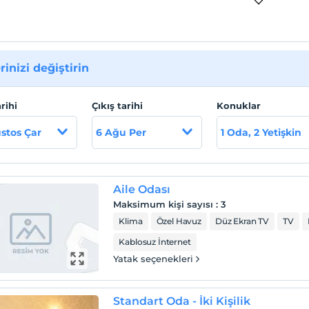
rinizi değiştirin
arihi
Çıkış tarihi
Konuklar
stos Çar
6 Ağu Per
1 Oda, 2 Yetişkin
Aile Odası
Maksimum kişi sayısı
:
3
Klima
Özel Havuz
Düz Ekran TV
TV
Kablosuz İnternet
Yatak seçenekleri
Standart Oda - İki Kişilik